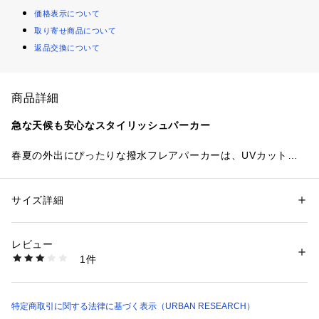
価格表示について
取り寄せ商品について
返品交換について
商品詳細
急な天候も安心なスタイリッシュパーカー
春夏の外出にぴったりな撥水フレアパーカーは、UVカット・
接触冷感・抗菌・撥水といった多機能を備え、季節特有の悩み
に対応しながら快適さを高めます。
軽量素材で仕立てられているため着心地は軽やかで、長時間の
サイズ詳細
性別：
レディース
外出でもストレスを感じにくい仕様。
カテゴリー：
ファッション
 ＞ 
アウター
 ＞ 
その他アウター
素材：ナイロン100%
さらにポケッタブル仕様によりコンパクトに収納でき、バッグ
生産国：中国
レビュー
に入れてもかさばらず持ち運びにも便利です。
洗濯：-
1件
後ろ身頃に施したダーツが立体的なシルエットを生み出し、身
※詳しい洗濯方法については、商品の品質表示タグをご覧ください
商品番号：
1650000136621 
（モール）
体のラインを美しく見せつつ動きやすさも両立。
DR26230-2071605 （ショップ）
裾のドロストコードでシルエットの調整ができ、コーディネー
トに合わせた着こなしが楽しめます。
特定商取引に関する法律に基づく表示（URBAN RESEARCH）