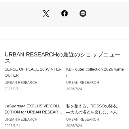
急な天候の変化や紫外線対策にも活躍する、機能性とデザイン
性を兼ね備えた一着です。
『UR TECH』
株式会社アーバンリサーチが独自開発して生まれた素材「UR
 TECH」シリーズ。
「接触冷感」「UVカット」「抗菌」「撥水」機能を併せ持っ
た高機能な素材です。
URBAN RESEARCHの最近のショップニュー
【2026 Spring/Summer】【26SS】
ス
総重量 : 約160g
SENSE OF PLACE 26:WINTER
KBF outer collection 2026 winte
OUTER
r
[収納袋]
URBAN RESEARCH
URBAN RESEARCH
- : 高さ22cm / 幅13.5cm / マチ4cm
2026/8/7
2026/7/24
※商品画像は、光の当たり具合やパソコンなどの閲覧環境によ
り、実際の色味と異なって見える場合がございます。予めご了
LeSportsac EXCLUSIVE COLL
私を整える、ROSSOの浴衣。
承ください。
ECTION for URBAN RESEARC
—大人の浴衣を楽しむ、4人のT
※商品の色味の目安は、商品単体の画像をご参照ください。
H
IPS—
URBAN RESEARCH
URBAN RESEARCH
2026/7/24
2026/7/24
▼お気に入り登録のおすすめ▼