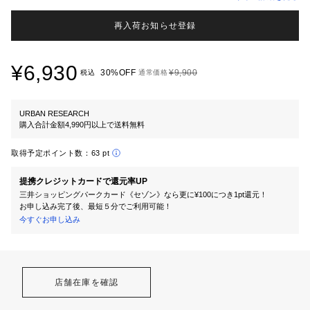
再入荷お知らせ登録
¥6,930
30%OFF
¥9,900
税込
通常価格
URBAN RESEARCH
購入合計金額4,990円以上で送料無料
取得予定ポイント数：
63 pt
提携クレジットカードで還元率UP
三井ショッピングパークカード《セゾン》なら更に¥100につき1pt還元！
お申し込み完了後、最短５分でご利用可能！
今すぐお申し込み
店舗在庫を確認