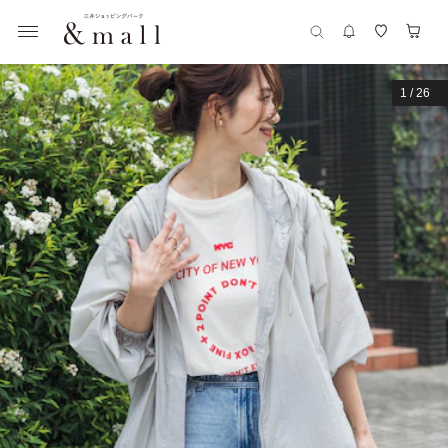
1
/
26