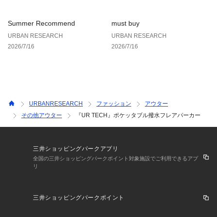
お気に入り登録された商品は、マイページにて現在の価格情報
や在庫状況の確認が可能です。
Summer Recommend
must buy
お買い物リストの管理にぜひご利用ください。
URBAN RESEARCH
URBAN RESEARCH
2026/7/16
2026/7/16
素材感
透け感 : ややあり(L.GRAY)
伸縮性 : なし
裏地 : なし
光沢 : なし
ポケット : あり
URBANRESEARCH
ファッション
アウター
その他アウター
『UR TECH』ポケッタブル撥水フレアパーカー
三井ショッピングパークアプリ
全国の三井ショッピングパークポイント対象施設でご利用できるアプ
リ
三井ショッピングパークポイント