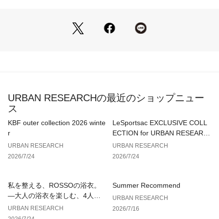
制作・販売を手がける、言わずと知れたアメリカのアウトドア
ブランド。
山岳で登山が難しい北側のことを指すノース・フェイスが社名
の由来。
世界中のアウトドアメーカーの中で、ファッショニスタの間で
も最も人気の高いブランドの一つ。
【2026 Spring/Summer】【26SS】
URBAN RESEARCHの最近のショップニュー
[メーカー表記サイズ] 
ス
M : 胴囲74～82cm 
L : 胴囲78～86cm
KBF outer collection 2026 winte
LeSportsac EXCLUSIVE COLL
r
ECTION for URBAN RESEARC
※上記は、商品付属のメーカータグに記載されたサイズです。 
H
URBAN RESEARCH
URBAN RESEARCH
当社サイズガイドに基づき計測した数値につきましては、採寸
2026/7/24
2026/7/24
表の実寸サイズをご参照ください。
[収納時]
私を整える、ROSSOの浴衣。
Summer Recommend
高さ17cm / 幅20cm
—大人の浴衣を楽しむ、4人のT
URBAN RESEARCH
IPS—
URBAN RESEARCH
2026/7/16
※商品画像は、光の当たり具合やパソコンなどの閲覧環境によ
2026/7/24