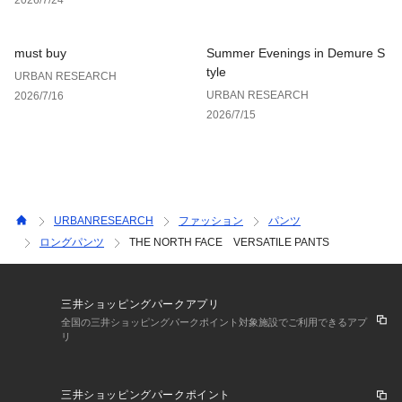
り、実際の色味と異なって見える場合がございます。予めご了
承ください。
※商品の色味の目安は、商品単体の画像をご参照ください。
must buy
Summer Evenings in Demure S
tyle
URBAN RESEARCH
▼お気に入り登録のおすすめ▼
URBAN RESEARCH
2026/7/16
お気に入り登録された商品は、マイページにて現在の価格情報
2026/7/15
や在庫状況の確認が可能です。
お買い物リストの管理にぜひご利用ください。
素材感
透け感 : なし
伸縮性 : なし
URBANRESEARCH
ファッション
パンツ
裏地 : なし
ロングパンツ
THE NORTH FACE VERSATILE PANTS
光沢 : なし
ポケット : あり
三井ショッピングパークアプリ
全国の三井ショッピングパークポイント対象施設でご利用できるアプ
リ
三井ショッピングパークポイント