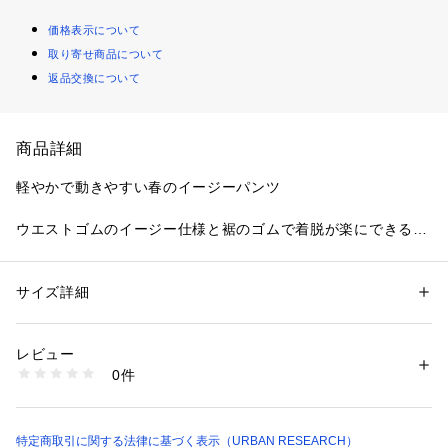
価格表示について
取り寄せ商品について
返品交換について
商品詳細
軽やかで動きやすい春のイージーパンツ
ウエストゴムのイージー仕様と裾のゴムで着脱が楽にできるパ
ンツです。軽量で通気性の良い素材感なので春先の普段使いや
通勤に適しています。
すっきりしたテーパードシルエットでシャツや薄手ニットと合
サイズ詳細
性別：
メンズ
わせやすく、スニーカーとの相性が良いです。
カテゴリー：
ファッション
 ＞ 
パンツ
 ＞ 
ロングパンツ
素材：ナイロン100%
ポケット収納が実用的でちょっとした外出や旅行のサブパンツ
生産国：ベトナム
レビュー
としても便利です。春のワードローブに入れておくと重宝する
洗濯：-
0件
一本です。
※詳しい洗濯方法については、商品の品質表示タグをご覧ください
商品番号：
1650000134946 
（モール）
CL26110-1040048 （ショップ）
【THE NORTH FACE / ザノースフェイス】
ザ・ノース・フェイスは、アウトドア用品や衣服、登山用具の
特定商取引に関する法律に基づく表示（URBAN RESEARCH）