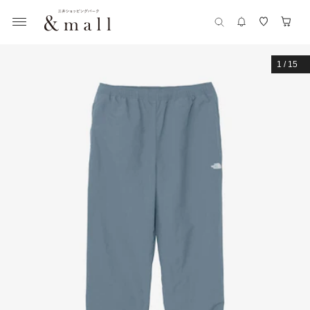
1
/
15