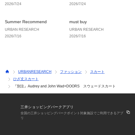
2026/7/24
2026/7/24
伸縮性 : ややあり
裏地 : あり
光沢 : なし
Summer Recommend
must buy
ポケット : あり
URBAN RESEARCH
URBAN RESEARCH
2026/7/16
2026/7/16
URBANRESEARCH
ファッション
スカート
ひざ丈スカート
『別注』Audrey and John Wad×DOORS スウェードスカート
三井ショッピングパークアプリ
全国の三井ショッピングパークポイント対象施設でご利用できるアプ
リ