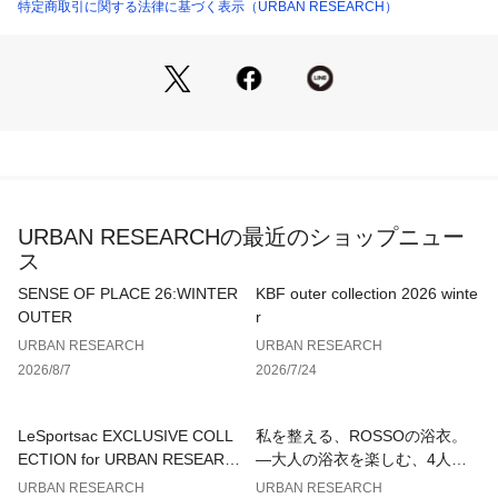
その人自身のスタイルを作ってくれる服。
特定商取引に関する法律に基づく表示（URBAN RESEARCH）
小奇麗でありながらも少し気の抜けたリラックス感のある服。
永遠のテーマは「上品なカジュアル」。
【2026 Spring/Summer】【26SS】
※この商品は、染色の特性上、直射日光や蛍光灯に長時間あて
ますと変色する恐れがございます。ご着用や保管の際は、充分
ご注意ください。
URBAN RESEARCHの最近のショップニュー
※商品画像は、光の当たり具合やパソコンなどの閲覧環境によ
ス
り、実際の色味と異なって見える場合がございます。予めご了
承ください。
SENSE OF PLACE 26:WINTER
KBF outer collection 2026 winte
※商品の色味の目安は、商品単体の画像をご参照ください。
OUTER
r
URBAN RESEARCH
URBAN RESEARCH
▼お気に入り登録のおすすめ▼
2026/8/7
2026/7/24
お気に入り登録された商品は、マイページにて現在の価格情報
や在庫状況の確認が可能です。
お買い物リストの管理にぜひご利用ください。
LeSportsac EXCLUSIVE COLL
私を整える、ROSSOの浴衣。
ECTION for URBAN RESEARC
—大人の浴衣を楽しむ、4人のT
素材感
H
IPS—
URBAN RESEARCH
URBAN RESEARCH
透け感 : なし