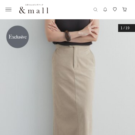
1
/
19