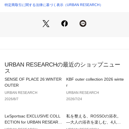
特定商取引に関する法律に基づく表示（URBAN RESEARCH）
【THE NORTH FACE / ザノースフェイス】
ザ・ノース・フェイスは、アウトドア用品や衣服、登山用具の
制作・販売を手がける、言わずと知れたアメリカのアウトドア
ブランド。
山岳で登山が難しい北側のことを指すノース・フェイスが社名
の由来。
世界中のアウトドアメーカーの中で、ファッショニスタの間で
も最も人気の高いブランドの一つ。
URBAN RESEARCHの最近のショップニュー
【2026 Spring/Summer】【26SS】
ス
※この商品は、特殊な接着剤を使用しております。この特殊な
SENSE OF PLACE 26:WINTER
KBF outer collection 2026 winte
接着剤は、高温にすると溶けてしまう可能性があります。
OUTER
r
※直射日光の当たる場所に長時間置かないでください。
URBAN RESEARCH
URBAN RESEARCH
※その他お取り扱いに関しましては、商品に付属のアテンショ
2026/8/7
2026/7/24
ンタグをご覧ください。
[メーカー表記サイズ]
LeSportsac EXCLUSIVE COLL
私を整える、ROSSOの浴衣。
M : 胸囲88～96cm / 165～175cm
ECTION for URBAN RESEARC
—大人の浴衣を楽しむ、4人のT
L : 胸囲92～100cm / 170～180cm
H
IPS—