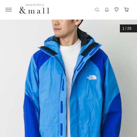
1
/
26