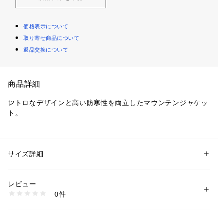
価格表示について
取り寄せ商品について
返品交換について
商品詳細
レトロなデザインと高い防寒性を両立したマウンテンジャケッ
ト。
しっかりとした生地感で保温性が高く、寒い季節でも快適に過
ごせます。クラシックなカラー配色と切り替えデザインが顔ま
わりにアクセントを加え、アウトドアテイストを日常スタイル
サイズ詳細
性別：
メンズ
に取り入れやすく仕上げています。
カテゴリー：
ファッション
 ＞ 
アウター
 ＞ 
その他アウター
素材：表地 : ナイロン100%(コーティング等樹脂加工)裏地 : ポリエステル
冬のアウターとしてはもちろん、春先の肌寒い日にも重宝しま
100%
レビュー
す。デニムやチノと合わせたカジュアルスタイルから、スラッ
生産国：ベトナム
0件
クスを合わせた大人の休日コーデまで幅広く対応します。
洗濯：-
※詳しい洗濯方法については、商品の品質表示タグをご覧ください
街歩きや週末のアウトドア、旅行先でも頼れる一着です。寒さ
商品番号：
1650000134335 
（モール）
に負けず快適に過ごせるマウンテンジャケットです。
CD26110-1050151 （ショップ）