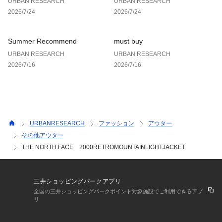
URBAN RESEARCH
URBAN RESEARCH
L : 胸囲96～104cm / 175～185cm
2026/7/24
2026/7/24
※上記は、商品付属のメーカータグに記載されたサイズです。
当社サイズガイドに基づき計測した数値につきましては、採寸
Summer Recommend
must buy
表の実寸サイズをご参照ください。
URBAN RESEARCH
URBAN RESEARCH
2026/7/16
2026/7/16
総重量 : 約670g
※商品画像は、光の当たり具合やパソコンなどの閲覧環境によ
り、実際の色味と異なって見える場合がございます。予めご了
承ください。
※商品の色味の目安は、商品単体の画像をご参照ください。
URBANRESEARCH
ファッション
アウター
その他アウター
▼お気に入り登録のおすすめ▼
THE NORTH FACE 2000RETROMOUNTAINLIGHTJACKET
お気に入り登録された商品は、マイページにて現在の価格情報
や在庫状況の確認が可能です。
お買い物リストの管理にぜひご利用ください。
三井ショッピングパークアプリ
素材感
全国の三井ショッピングパークポイント対象施設でご利用できるアプ
リ
透け感 : なし
伸縮性 : なし