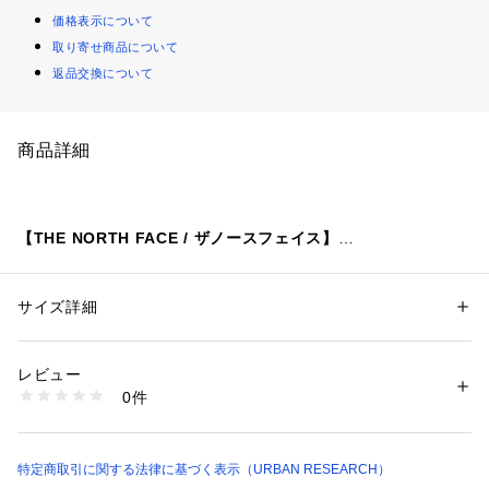
価格表示について
取り寄せ商品について
返品交換について
商品詳細
【THE NORTH FACE / ザノースフェイス】
ザ・ノース・フェイスは、アウトドア用品や衣服、登山用具の
制作・販売を手がける、言わずと知れたアメリカのアウトドア
ブランド。
サイズ詳細
性別：
メンズ
山岳で登山が難しい北側のことを指すノース・フェイスが社名
カテゴリー：
バッグ
 ＞ 
ショルダーバッグ
素材：-
の由来。
生産国：ベトナム
レビュー
世界中のアウトドアメーカーの中で、ファッショニスタの間で
洗濯：-
0件
も最も人気の高いブランドの一つ。
※詳しい洗濯方法については、商品の品質表示タグをご覧ください
商品番号：
1650000130241 
（モール）
DMA6-NM72353 （ショップ）
【2025 Autumn/Winter】【25AW】
特定商取引に関する法律に基づく表示（URBAN RESEARCH）