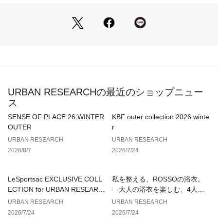
総重量 : 約175g
容量 : 5L
※商品画像は、光の当たり具合やパソコンなどの閲覧環境によ
り、実際の色味と異なって見える場合がございます。予めご了
承ください。
※商品の色味の目安は、商品単体の画像をご参照ください。
▼お気に入り登録のおすすめ▼
URBAN RESEARCHの最近のショップニュー
お気に入り登録された商品は、マイページにて現在の価格情報
ス
や在庫状況の確認が可能です。
お買い物リストの管理にぜひご利用ください。
SENSE OF PLACE 26:WINTER
KBF outer collection 2026 winte
OUTER
r
URBAN RESEARCH
URBAN RESEARCH
2026/8/7
2026/7/24
LeSportsac EXCLUSIVE COLL
私を整える、ROSSOの浴衣。
ECTION for URBAN RESEARC
—大人の浴衣を楽しむ、4人のT
H
IPS—
URBAN RESEARCH
URBAN RESEARCH
2026/7/24
2026/7/24