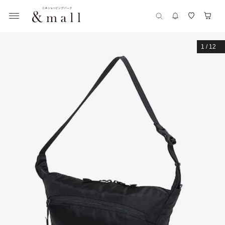
1
/
12