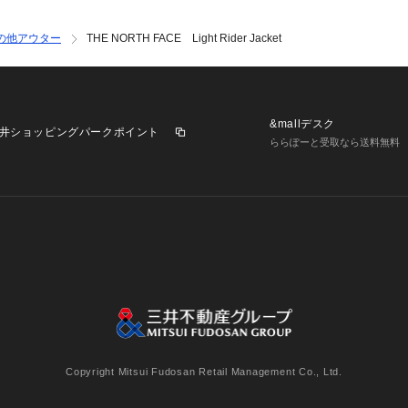
の他アウター
THE NORTH FACE Light Rider Jacket
&mallデスク
井ショッピングパークポイント
ららぽーと受取なら送料無料
業施設一覧
三井不動産が展開する商業施設への出店をご検討の方へ
意
個人情報保護方針
個人情報の取り扱いについて
利用者情
Copyright Mitsui Fudosan Retail Management Co., Ltd.