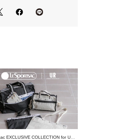
出ることがありますので、ご注意くだ
ズ]
 / 身長165～175cm
m / 身長170～180cm
cm / 身長175～185cm
属のメーカータグに記載されたサイズ
に基づき計測した数値につきまして
サイズをご参照ください。
/ 幅27cm / マチ17cm
の当たり具合やパソコンなどの閲覧環
色味と異なって見える場合がございま
ださい。
安は、商品単体の画像をご参照くださ
sac EXCLUSIVE COLLECTION for URB