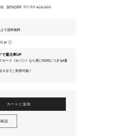
税込
30%OFF
通常価格
¥28,600
円以上で送料無料
82 pt
ドで還元率UP
カード《セゾン》なら更に¥100につき1pt還
短５分でご利用可能！
カートに追加
を確認