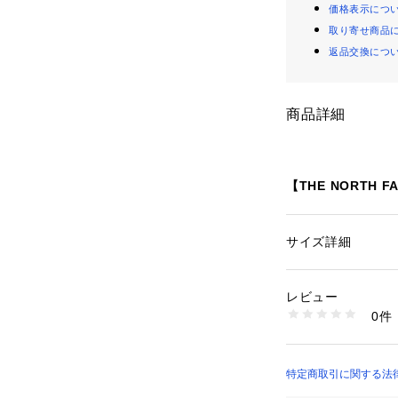
価格表示につ
取り寄せ商品
返品交換につ
商品詳細
【THE NORTH 
ザ・ノース・フェ
用具の制作・販売
のアウトドアブラ
サイズ詳細
性別：
メンズ
山岳で登山が難し
カテゴリー：
ファッ
素材：表地 : ナイロン
が社名の由来。
イロン100%袖口・裾
レビュー
世界中のアウトド
生産国：ベトナム
0件
の間でも最も人気
洗濯：-
※詳しい洗濯方法に
い
【2025 Autumn/
商品番号：
16500001
特定商取引に関する法律に
DMA7-NY82554 
※商品の特性上、