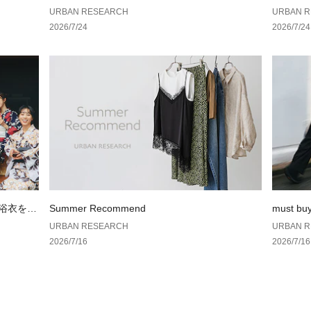
い。
AN RES
URBAN RESEARCH
URBAN 
2026/7/24
2026/7/24
▼お気に入り登録
お気に入り登録さ
格情報や在庫状況
お買い物リストの
素材感
透け感 : なし
伸縮性 : なし
裏地 : あり
光沢 : なし
ポケット : あり
の浴衣を楽
Summer Recommend
must bu
URBAN RESEARCH
URBAN 
2026/7/16
2026/7/16