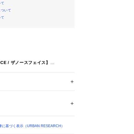
いて
について
いて
FACE / ザノースフェイス】
イスは、アウトドア用品や衣服、登山
を手がける、言わずと知れたアメリカ
ンド。
い北側のことを指すノース・フェイス
ション
 ＞ 
アウター
 ＞ 
その他アウター
100％中わた : ポリエステル100％裏地 : ナ
 : ポリエステル90％ ポリウレタン10％
アメーカーの中で、ファッショニスタ
の高いブランドの一つ。
ついては、商品の品質表示タグをご覧くださ
Winter】【25AW】
30219 
（モール）
基づく表示（URBAN RESEARCH）
（ショップ）
縫い目部分からダウンやフェザー、中