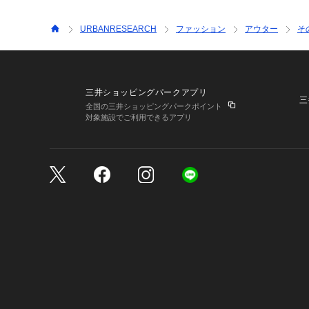
URBANRESEARCH
ファッション
アウター
そ
三井ショッピングパークアプリ
三
全国の三井ショッピングパークポイント
対象施設でご利用できるアプリ
三井不動産が展開する商
サイトのご利用上の注