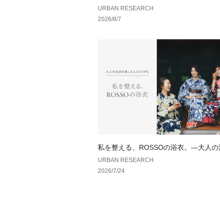
URBAN RESEARCH
2026/8/7
私を整える、ROSSOの浴衣。—大人
しむ、4人のTIPS—
URBAN RESEARCH
2026/7/24