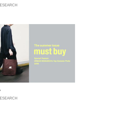
EARCH
RESEARCH
のおすすめ▼
れた商品は、マイページにて現在の価
の確認が可能です。
管理にぜひご利用ください。
y
RESEARCH