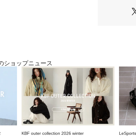
綿などの詰め物が
さい。
総重量 : 約545g
[メーカー表記サイ
M : 胸囲88～96cm
L : 胸囲92～100c
XL : 胸囲96～104
最近のショップニュース
※上記は、商品付
です。
当社サイズガイド
は、採寸表の実寸
収納時 : 高さ31cm 
※商品画像は、光
境により、実際の
す。予めご了承く
※商品の色味の目
R
KBF outer collection 2026 winter
LeSport