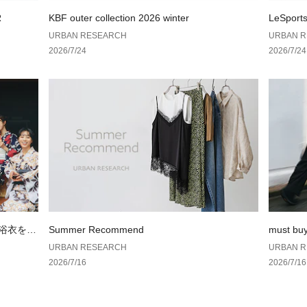
や在庫状況の確認
R
KBF outer collection 2026 winter
LeSport
お買い物リストの
AN RES
URBAN RESEARCH
URBAN 
2026/7/24
2026/7/24
素材感
透け感 : ややあり
伸縮性 : あり
裏地 : なし
光沢 : なし
ポケット : なし
IVORY：178cm(L
杢CHARCOAL：17
の浴衣を楽
Summer Recommend
must bu
URBAN RESEARCH
URBAN 
2026/7/16
2026/7/16