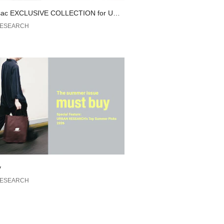
が可能です。
sac EXCLUSIVE COLLECTION for URB
管理に是非ご利用下さい。
EARCH
RESEARCH
)
8cm(L)
y
RESEARCH