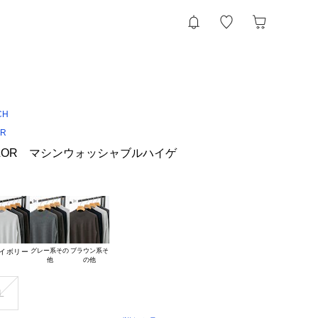
CH
OR
 TAILOR マシンウォッシャブルハイゲ
ト
グレー系その

ブラウン系そ

イボリー
L