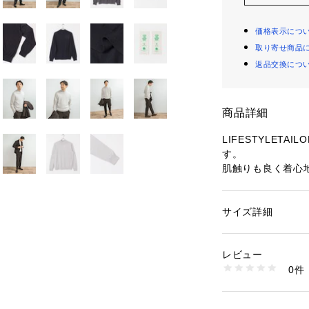
価格表示につ
取り寄せ商品
返品交換につ
商品詳細
LIFESTYLET
す。
肌触りも良く着心地
ットで上品な仕上
ただけます。
ジャケットのイン
サイズ詳細
性別：
メンズ
もおすすめで、カ
カテゴリー：
ファッ
素材：毛100%
タイルのインナー
生産国：中国
レビュー
オフ問わず幅広い
洗濯：-
0件
※詳しい洗濯方法に
い
【国際認証素材】
商品番号：
16500001
国際的な第三者認
DTA7-12L002 （