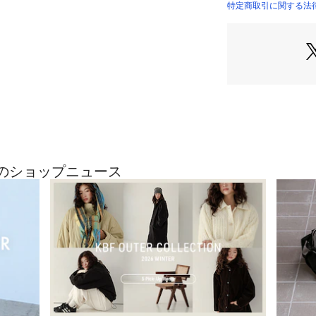
いると認証を受け
特定商取引に関する法律に
【LIFE STYLE
「LIFE STYLE
新たなエッセンス
す。
日々の暮らしの一
私たちURBAN RE
たいという想いか
【2025 Autumn/
最近のショップニュース
総重量 : 約260g
※商品画像は、光
境により、実際の
す。予めご了承く
※商品の色味の目
い。
▼お気に入り登録
お気に入り登録商