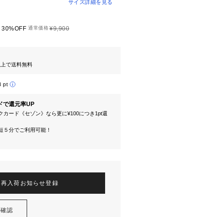
サイズ詳細を見る
30%OFF
通常価格
¥9,900
円以上で送料無料
3 pt
ドで還元率UP
カード《セゾン》なら更に¥100につき1pt還
短５分でご利用可能！
再入荷お知らせ登録
を確認