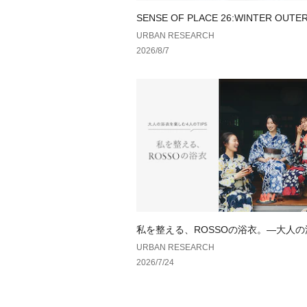
SENSE OF PLACE 26:WINTER OUTE
URBAN RESEARCH
2026/8/7
私を整える、ROSSOの浴衣。—大人
しむ、4人のTIPS—
URBAN RESEARCH
2026/7/24