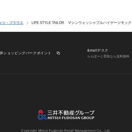
ャツ・ブラウス
LIFE STYLE TAILOR マシンウォッシャブルハイゲージモッ
&mallデスク
井ショッピングパークポイント
ららぽーと受取なら送料無料
業施設一覧
三井不動産が展開する商業施設への出店をご検討の方へ
意
個人情報保護方針
個人情報の取り扱いについて
利用者情
Copyright Mitsui Fudosan Retail Management Co., Ltd.