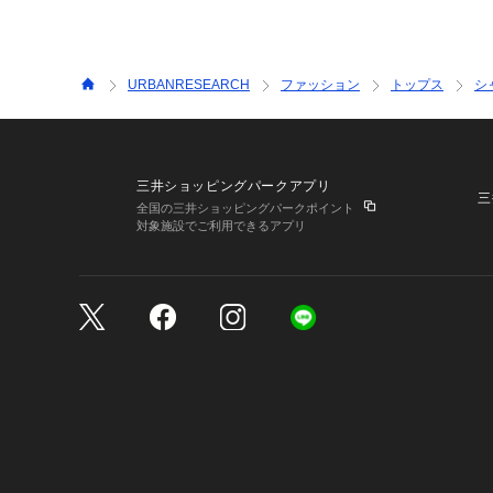
URBANRESEARCH
ファッション
トップス
シ
三井ショッピングパークアプリ
三
全国の三井ショッピングパークポイント
対象施設でご利用できるアプリ
三井不動産が展開する商
サイトのご利用上の注