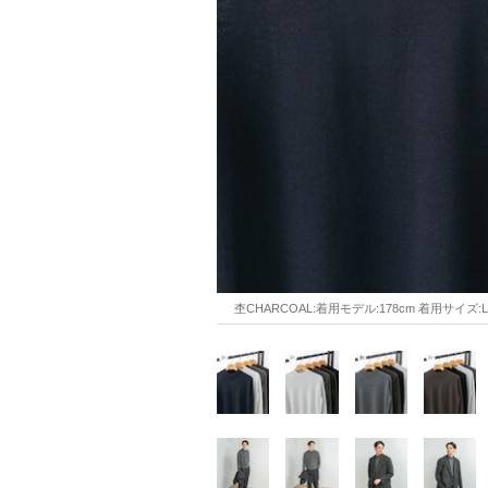
杢CHARCOAL:着用モデル:178cm 着用サイズ:L