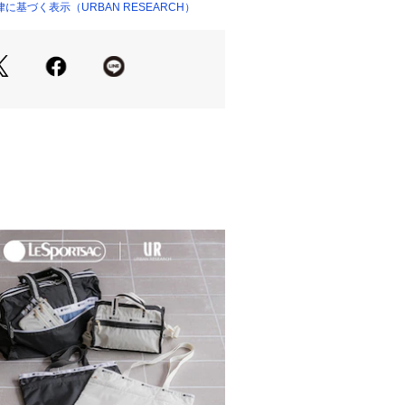
た素材を20%以上使用しています。
基づく表示（URBAN RESEARCH）
 TAILOR / ライフスタイルテイラー】
 TAILOR」は私たちが提案する暮らしの
としてスタートしたドレスラインで
部であるビジネスライフにおいても、
SEARCH DOORSが“仕立て役”を担い
ら名付けました。
Winter】【25AW】
の当たり具合やパソコンなどの閲覧環
色味と異なって見える場合がございま
ださい。
安は、商品単体の画像をご参照くださ
のおすすめ▼
品は、マイページにて現在の価格情報