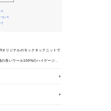
いて
について
いて
AILORオリジナルのモックネックニットで
の良いウール100%のハイゲージニ
がりながらご自宅の洗濯機で洗ってい
ナーとしてはもちろん、一枚での着用
ジュアルな冬のジャケットやコートス
ション
 ＞ 
トップス
 ＞ 
シャツ・ブラウス
などキレイめからカジュアルまでオン
シーンで着用していただけます。
ついては、商品の品質表示タグをご覧くださ
30102 
（モール）
証機関により、環境や社会に配慮して
ショップ）