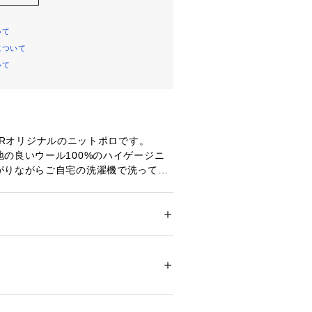
いて
について
いて
AILORオリジナルのニットポロです。
の良いウール100%のハイゲージニ
がりながらご自宅の洗濯機で洗ってい
ナーとしてはもちろん、一枚での着用
ジュアルな冬のジャケットやコートス
などキレイめからカジュアルまでオン
ション
 ＞ 
トップス
 ＞ 
シャツ・ブラウス
シーンで着用していただけます。
ついては、商品の品質表示タグをご覧くださ
証機関により、環境や社会に配慮して
30101 
（モール）
た素材を20%以上使用しています。
ショップ）