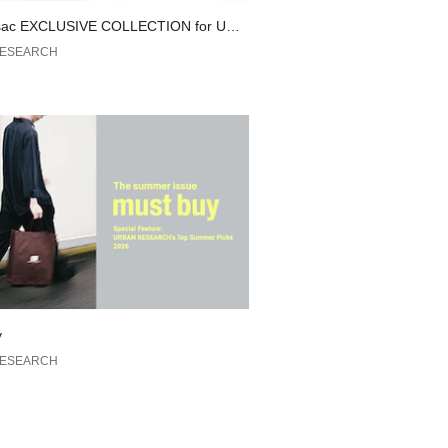
管理に是非ご利用下さい。
sac EXCLUSIVE COLLECTION for URB
EARCH
RESEARCH
y
RESEARCH