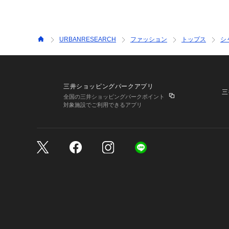
URBANRESEARCH
ファッション
トップス
シ
三井ショッピングパークアプリ
三
全国の三井ショッピングパークポイント
対象施設でご利用できるアプリ
三井不動産が展開する商
サイトのご利用上の注