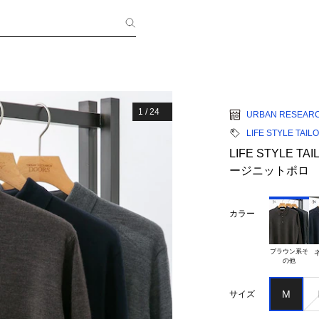
1
/
24
URBAN RESEAR
LIFE STYLE TAIL
LIFE STYLE
ージニットポロ
カラー
ブラウン系そ

M
サイズ