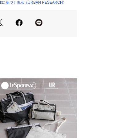
基づく表示（URBAN RESEARCH）
 TAILOR / ライフスタイルテイラー】
 TAILOR」は私たちが提案する暮らしの
としてスタートしたドレスラインで
部であるビジネスライフにおいても、
SEARCH DOORSが“仕立て役”を担い
ら名付けました。
Winter】【25AW】
の当たり具合やパソコンなどの閲覧環
色味と異なって見える場合がございま
ださい。
安は、商品単体の画像をご参照くださ
のおすすめ▼
品は、マイページにて現在の価格情報
が可能です。