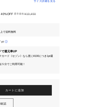
サイズ詳細を見る
40%OFF
通常価格
¥10,450
円以上で送料無料
7 pt
ドで還元率UP
カード《セゾン》なら更に¥100につき1pt還
短５分でご利用可能！
カートに追加
を確認