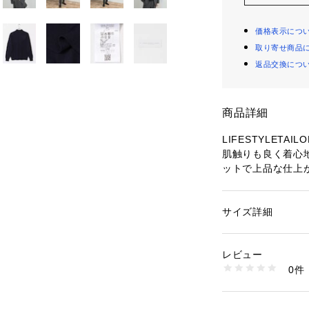
価格表示につ
取り寄せ商品
返品交換につ
商品詳細
LIFESTYLET
肌触りも良く着心地
ットで上品な仕上
ただけます。
ジャケットのイン
もおすすめで、カ
サイズ詳細
性別：
メンズ
タイルのインナー
カテゴリー：
ファッ
素材：毛100%
オフ問わず幅広い
生産国：中国
レビュー
洗濯：-
0件
【国際認証素材】
※詳しい洗濯方法に
い
国際的な第三者認
商品番号：
16500001
いると認証を受け
DTA7-12L003 （