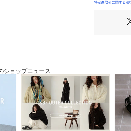
特定商取引に関する法律に
【LIFE STYLE
「LIFE STYLE
新たなエッセンス
す。
日々の暮らしの一
私たちURBAN RE
たいという想いか
【2025 Autumn/
総重量 : 約270g
最近のショップニュース
※商品画像は、光
境により、実際の
す。予めご了承く
※商品の色味の目
い。
▼お気に入り登録
お気に入り登録商
や在庫状況の確認