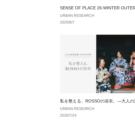
SENSE OF PLACE 26:WINTER OUTE
URBAN RESEARCH
2026/8/7
私を整える、ROSSOの浴衣。—大人
しむ、4人のTIPS—
URBAN RESEARCH
2026/7/24