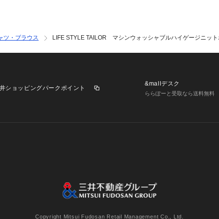
ャツ・ブラウス
LIFE STYLE TAILOR マシンウォッシャブルハイゲージニッ
&mallデスク
井ショッピングパークポイント
ららぽーと受取なら送料無料
業施設一覧
三井不動産が展開する商業施設への出店をご検討の方へ
意
個人情報保護方針
個人情報の取り扱いについて
利用者情
Copyright Mitsui Fudosan Retail Management Co., Ltd.