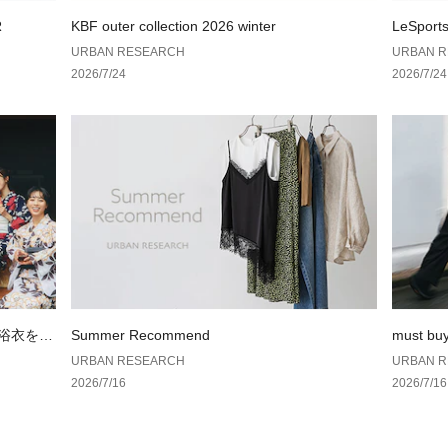
お買い物リストの
R
KBF outer collection 2026 winter
LeSport
AN RES
URBAN RESEARCH
URBAN 
素材感
2026/7/24
2026/7/24
透け感 : なし
伸縮性 : あり
裏地 : なし
光沢 : なし
ポケット : なし
NAVY：178cm(L)
の浴衣を楽
Summer Recommend
must bu
URBAN RESEARCH
URBAN 
2026/7/16
2026/7/16