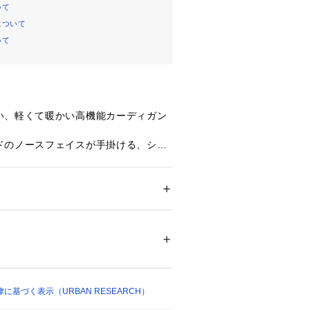
いて
について
いて
い、軽くて暖かい高機能カーディガン
ドのノースフェイスが手掛ける、シン
能なカーディガンです。まるで羽毛の
さを実現する特殊な中綿を使用してお
するこれからの季節にぴったりです。
ラックス感のあるシルエットなので、
ション
 ＞ 
トップス
 ＞ 
ニット・セーター
6％ 複合繊維(ポリエステル)4％
も馴染みやすいです。
、コートのインナーとしても活躍す
ついては、商品の品質表示タグをご覧くださ
のアイテムです。胸元のジップポケッ
29360 
（モール）
コードなど、機能性にもこだわってい
（ショップ）
デザインは、どんなコーディネートに
基づく表示（URBAN RESEARCH）
アウトドアからタウンユースまで、幅