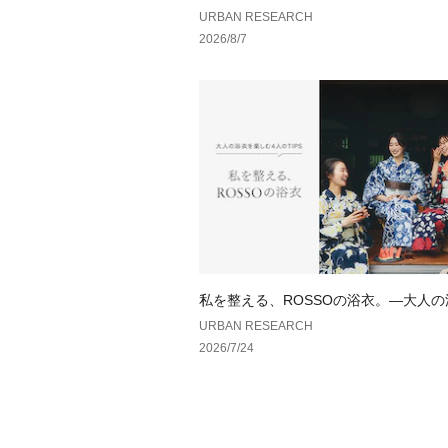
URBAN RESEARCH
2026/8/7
私を整える、ROSSOの浴衣。—大人
しむ、4人のTIPS—
URBAN RESEARCH
2026/7/24