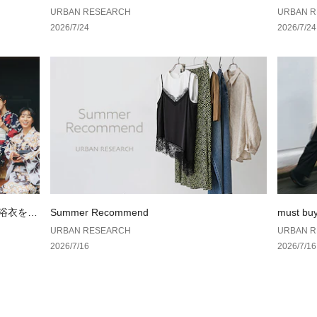
当社サイズガイド
AN RES
URBAN RESEARCH
URBAN 
は、採寸表の実寸
2026/7/24
2026/7/24
洗濯方法 : 洗濯機
※商品画像は、光
境により、実際の
す。予めご了承く
※商品の色味の目
い。
▼お気に入り登録
お気に入り登録さ
格情報や在庫状況
お買い物リストの
の浴衣を楽
Summer Recommend
must bu
URBAN RESEARCH
URBAN 
素材感
2026/7/16
2026/7/16
透け感 : なし
伸縮性 : あり
裏地 : なし
光沢 : なし
ポケット : あり