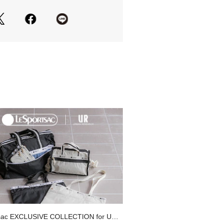
します。
FACE / ザノースフェイス】
イスは、アウトドア用品や衣服、登山
を手がける、言わずと知れたアメリカ
ンド。
い北側のことを指すノース・フェイス
アメーカーの中で、ファッショニスタ
の高いブランドの一つ。
Winter】【25AW】
ズ]
/ 身長165～175cm
 / 身長170～180cm
属のメーカータグに記載されたサイズ
sac EXCLUSIVE COLLECTION for URB