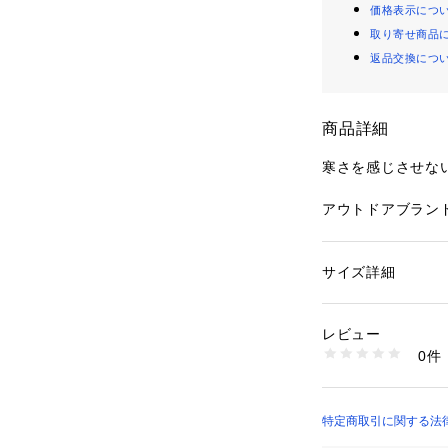
価格表示につ
取り寄せ商品
返品交換につ
商品詳細
寒さを感じさせな
アウトドアブラン
プルながらも高機
ような軽さと暖か
り、寒さが本格化
サイズ詳細
性別：
メンズ
ゆったりとしたリ
カテゴリー：
ファッ
素材：ポリエステル9
どんな体型の方に
生産国：中国
レビュー
洗濯：-
0件
アウターとしても
※詳しい洗濯方法に
い
る、着回し力抜群
商品番号：
16500001
トや、裾のドロー
UMA6-NT92461 
ます。シンプルな
特定商取引に関する法律に
も合わせやすく、