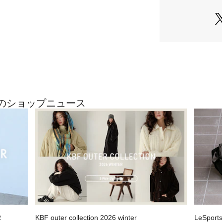
広いシーンで活躍
【THE NORTH 
ザ・ノース・フェ
用具の制作・販売
のアウトドアブラ
山岳で登山が難し
が社名の由来。
世界中のアウトド
の間でも最も人気
最近のショップニュース
【2025 Autumn/
総重量 : 約570g
[メーカー表記サイ
M：胸囲88～96cm 
L：胸囲92～100cm
※上記は、商品付
です。
R
KBF outer collection 2026 winter
LeSport