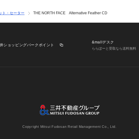
ット・セーター
THE NORTH FACE Alternative Feather CD
&mallデスク
井ショッピングパークポイント
ららぽーと受取なら送料無料
業施設一覧
三井不動産が展開する商業施設への出店をご検討の方へ
意
個人情報保護方針
個人情報の取り扱いについて
利用者情
Copyright Mitsui Fudosan Retail Management Co., Ltd.