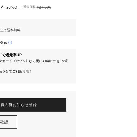
税込
20%OFF
通常価格
¥27,500
円以上で送料無料
00 pt
ドで還元率UP
カード《セゾン》なら更に¥100につき1pt還
短５分でご利用可能！
再入荷お知らせ登録
を確認