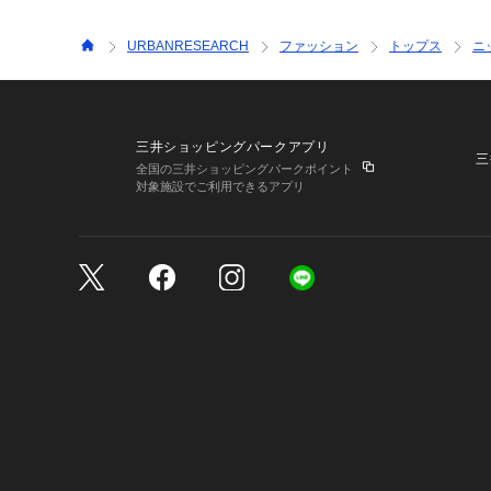
URBANRESEARCH
ファッション
トップス
ニ
三井ショッピングパークアプリ
三
全国の三井ショッピングパークポイント
対象施設でご利用できるアプリ
三井不動産が展開する商
サイトのご利用上の注