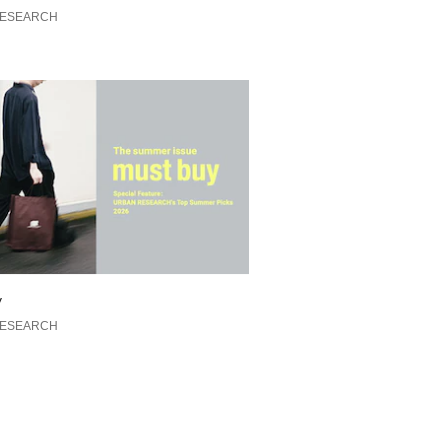
に基づき計測した数値につきまして
EARCH
RESEARCH
サイズをご参照ください。
洗い可
の当たり具合やパソコンなどの閲覧環
色味と異なって見える場合がございま
ださい。
安は、商品単体の画像をご参照くださ
のおすすめ▼
れた商品は、マイページにて現在の価
の確認が可能です。
管理にぜひご利用ください。
y
RESEARCH