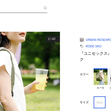
1
/
42
URBAN RESEAR
RODE SKO
『ユニセックス』
ク
カラー
カーキ
One
サイズ