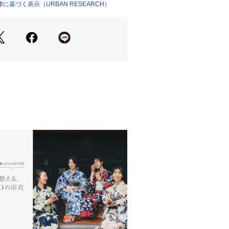
入を防いでくれます。
基づく表示（URBAN RESEARCH）
変化するので経年変化を楽しめます。
ジップポケットの内装にオープンポケ
ペットボトルポケットが1つずつ、背
マートフォンや財布等が入れられるフ
物が入るメッシュポケットとスマホや
ンポケットが2つ付いており機能的に
す。
ナイロン40%をブレンドした混紡素材
高い通気性
て優れた耐摩耗性と強度
な汎用性抜群のサイズ感
プポケットの内装にオープンポケット
ットはどちらもペットボトル収納可
ケット付きでスマートフォンや財布等