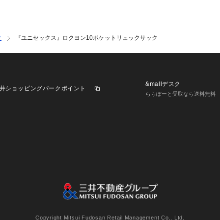
境により、実際の
す。予めご了承く
※商品の色味の目
い。
ク
『ユニセックス』ロクヨン10ポケットリュックサック
▼お気に入り登録
お気に入り登録商
や在庫状況の確認
&mallデスク
お買い物リストの
井ショッピングパークポイント
ららぽーと受取なら送料無料
業施設一覧
三井不動産が展開する商業施設への出店をご検討の方へ
意
個人情報保護方針
個人情報の取り扱いについて
利用者情
Copyright Mitsui Fudosan Retail Management Co., Ltd.