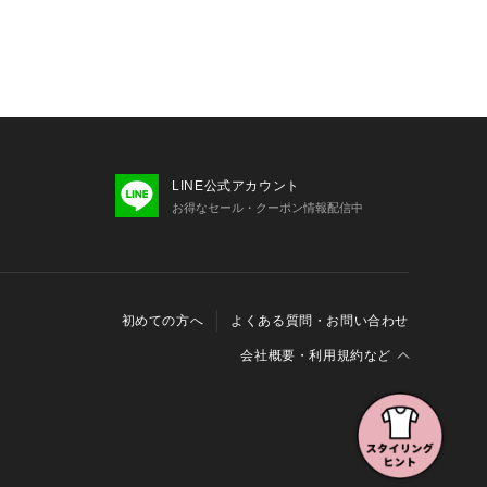
色味と異なって見える場合がございま
ださい。
安は、商品単体の画像をご参照くださ
のおすすめ▼
品は、マイページにて現在の価格情報
が可能です。 
LINE公式アカウント
管理に是非ご利用下さい。
お得なセール・クーポン情報配信中
初めての方へ
よくある質問・お問い合わせ
会社概要・利用規約など
会社概要
利用規約
特定商取引に関する法律に基づく表示
報の外部送信について
Cookieおよびアクセスログについて
三井不動産グループ ソーシャルメディアガイドライン