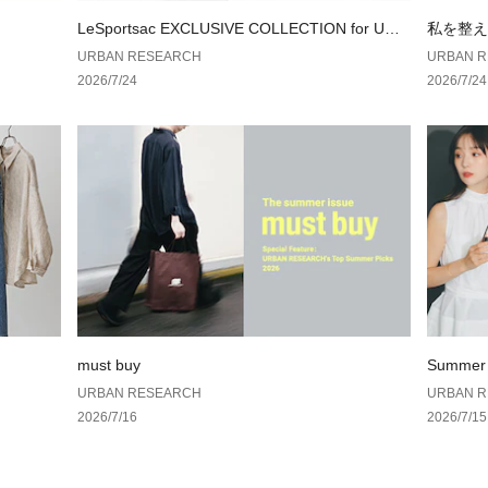
など収納がオスス
LeSportsac EXCLUSIVE COLLECTION for URB
私を整え
・パックの中にも
AN RESEARCH
しむ、4人
URBAN RESEARCH
URBAN 
の一つ
2026/7/24
2026/7/24
-COORDINATE-
・男性はカジュア
けや、休日のスタ
・女性はパンツス
広いコーディネー
・マザーズバック
※A4サイズ収納可
※この商品は、肩
トや衣類などに色
※その他お取り扱
must buy
Summer 
ンションタグをご
URBAN RESEARCH
URBAN 
2026/7/16
2026/7/15
総重量 : 約445g
※商品画像は、光