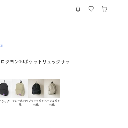
CH
ロクヨン10ポケットリュックサッ
グレー系その

ブラック系そ

ベージュ系そ

ブラック