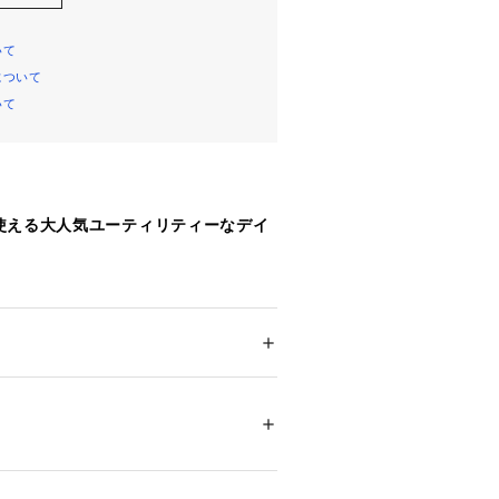
いて
について
いて
使える大人気ユーティリティーなデイ
のストレスのない軽さと機能性あふれ
パック◎
イロン40%をブレンドした、アウトド
 ＞ 
バックパック・リュック
 ナイロン40%
れる通称「60/40クロス」混紡素材
ついては、商品の品質表示タグをご覧くださ
気性が高く、ナイロンに比べて耐摩耗
22416 
（モール）
ています。水分を吸収すると、繊維が
（ショップ）