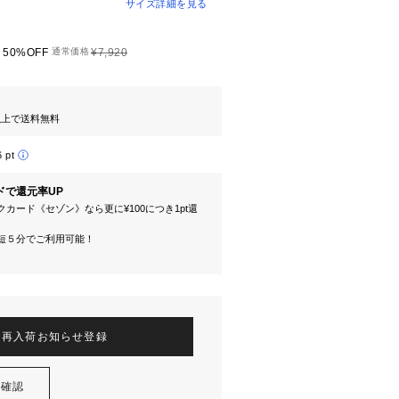
サイズ詳細を見る
50%OFF
通常価格
¥7,920
円以上で送料無料
6 pt
ドで還元率UP
カード《セゾン》なら更に¥100につき1pt還
短５分でご利用可能！
再入荷お知らせ登録
を確認