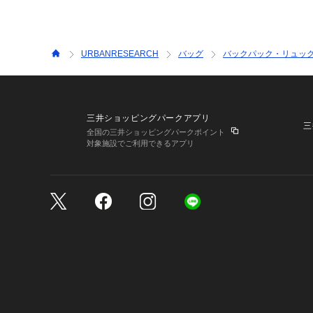
URBANRESEARCH
バッグ
バックパック・リュッ
三井ショッピングパークアプリ
三
全国の三井ショッピングパークポイント
対象施設でご利用できるアプリ
三井不動産が展開する商
サイトのご利用上の注