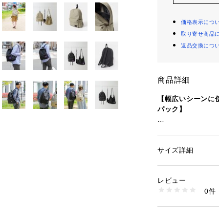
価格表示につ
取り寄せ商品
返品交換につ
商品詳細
【幅広いシーンに
パック】
使いまわしが魅力
る振れしいバック
サイズ詳細
性別：
メンズ
コットン60%とナ
カテゴリー：
バッグ
素材：本体 : 綿60%
アウェアにも使用さ
生産国：中国
レビュー
を採用。
洗濯：-
0件
※詳しい洗濯方法に
い
コットンよりも通
商品番号：
16500001
性、強度にも優れ
XX34-1AU3007 