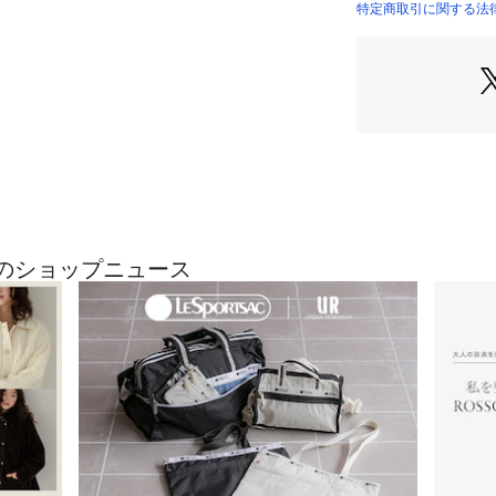
膨張して水分の侵
特定商取引に関する法律に
使うほど風合いが
外側はフロントの
ット、両サイドに
面ジップ部分はス
ァスナーポケット
内側の前方には小
小物が入るオープ
も優れたバッグで
 -MATERIAL-
最近のショップニュース
・コットン60%と
を採用。
・コットンよりも
・ナイロンに比べ
-DESIGN-
・普段使いに最適
・フロントのジッ
・両サイドのポケ
・背面にも隠れポ