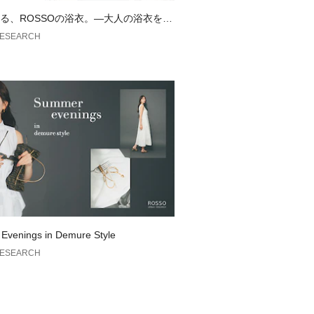
メ
る、ROSSOの浴衣。—大人の浴衣を楽
用途に合わせた豊富なポケットも魅力
のTIPS—
RESEARCH
ルからきれいめカジュアルまでお出か
イルに
タイルからワンピーススタイルまで幅
トに相性抜群
としてもおすすめ◎
能
に掛けたり持ち歩く際の摩擦で、コー
移りする場合があります。
いに関しましては、商品に付属のアテ
Evenings in Demure Style
覧ください。
RESEARCH
の当たり具合やパソコンなどの閲覧環