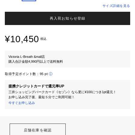
サイズ詳細を見る
再入荷お知らせ登録
¥10,450
税込
Victoria L-Breath &mall店
購入合計金額4,990円以上で送料無料
取得予定ポイント数：
95 pt
提携クレジットカードで還元率UP
三井ショッピングパークカード《セゾン》なら更に¥100につき1pt還元！
お申し込み完了後、最短５分でご利用可能！
今すぐお申し込み
店舗在庫を確認