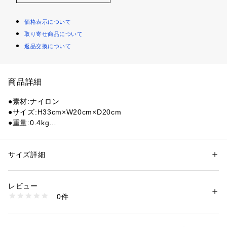
価格表示について
取り寄せ商品について
返品交換について
商品詳細
●素材:ナイロン
●サイズ:H33cm×W20cm×D20cm
●重量:0.4kg
●容量:8L
●ウエストでも肩に斜め掛けでも快適な特別にデザインされた
ショルダーストラップ
サイズ詳細
性別：
レディース
メンズ
●荷物を安定させるコンプレッションストラップ
カテゴリー：
アウトドア・スポーツ
 ＞ 
アウトドア
 ＞ 
アウトドアバッグ
●内部にキークリップ付きのフロントのジッパーポケット
レビュー
●本体上部のハンドル
商品番号：
1540300151944 
（モール）
0件
●YKKジッパー
10880561501 （ショップ）
●MYSTERYRANCH ミステリーランチ ヒップモンキー2はお財
布、手帳、スマートフォンから小型のタンブラーまで入る日常