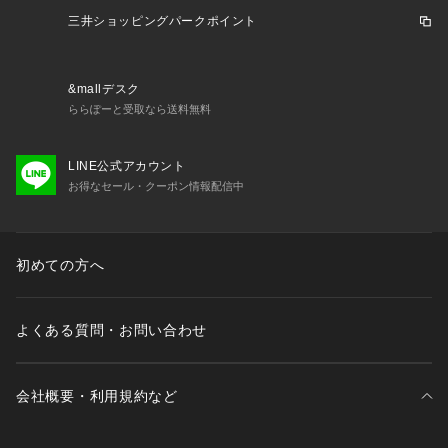
い。2025年春夏モデル 2025ssmodel ミステリーランチ Myst
三井ショッピングパークポイント
ery Ranch MysteryRanch エルブレス ヴィクトリア ビクトリ
ア Victoria L-Breath ウエストバッグ トレッキングバッグ アウ
トドア レジャー 登山 ハイキング 旅行 ヒップバッグ ウエスト
&mallデスク
ポーチ 小物バッグ セカンドバッグ ユニセックス 男女兼用 カ
ららぽーと受取なら送料無料
ジュアル 2506_bpb recommended_waistbags_25
LINE公式アカウント
お得なセール・クーポン情報配信中
初めての方へ
よくある質問・お問い合わせ
会社概要・利用規約など