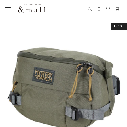
1
/
10