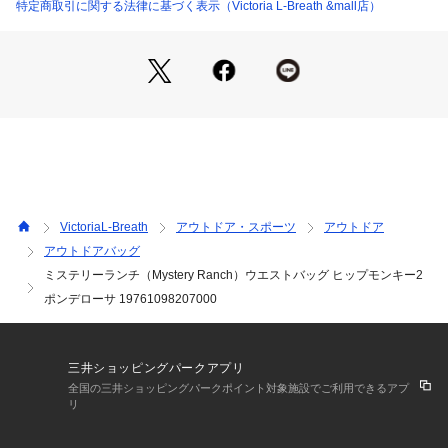
の荷物を快適に運ぶ事が出来るウェストバッグです。
特定商取引に関する法律に基づく表示（Victoria L-Breath &mall店）
●本体ジッパーは開閉のスムーズさを保ちながらコの字型に開
く様に絶妙にカーブされている為、本体上側からのアクセスが
可能で広い開口部と内部の視認性が確保されます。正面にはキ
ークリップが付いたポケットがあり、鍵や小物を収納出来ま
す。正面左右にはコンプレッションベルトが付き、内容量によ
って調整を行う事で機能的に働き、容量の少ない時には荷室を
薄くする事が可能です。また細かなアイテムもパックの内部で
しっかりホールドされます。ウェストはもちろん斜め掛けか
ら、本体上部のハンドルを持てばハンドバッグとしても使用可
能です。
VictoriaL-Breath
アウトドア・スポーツ
アウトドア
●メーカーカラー表記:ポンデローサ
アウトドアバッグ
ミステリーランチ（Mystery Ranch）ウエストバッグ ヒップモンキー2
【商品の購入にあたっての注意事項】
※弊社独自の採寸・計量方法により計測を行っておりますた
ポンデローサ 19761098207000
め、多少の誤差が生じる場合がございます。
※一部商品において弊社カラー表記がメーカーカラー表記と異
なる場合がございます。
三井ショッピングパークアプリ
※ブラウザやお使いのモニター環境により、掲載画像と実際の
全国の三井ショッピングパークポイント対象施設でご利用できるアプ
商品の色味が若干異なる場合があります。
リ
※掲載の価格・製品のパッケージ・デザイン・仕様について、
予告なく変更することがあります。あらかじめご了承くださ