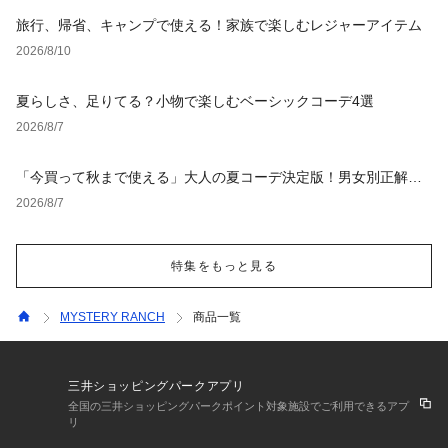
旅行、帰省、キャンプで使える！家族で楽しむレジャーアイテム
2026/8/10
夏らしさ、足りてる？小物で楽しむベーシックコーデ4選
2026/8/7
「今買って秋まで使える」大人の夏コーデ決定版！男女別正解ス
タイルとNGな着こなし
2026/8/7
特集をもっと見る
MYSTERY RANCH
商品一覧
三井ショッピングパークアプリ
全国の三井ショッピングパークポイント対象施設でご利用できるアプ
リ