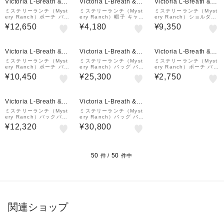
Victoria L-Breath &m
Victoria L-Breath &m
Victoria L-Breath &m
all店
all店
all店
ミステリーランチ（Myst
ミステリーランチ（Myst
ミステリーランチ（Myst
ery Ranch）ポーチ バッ
ery Ranch）帽子 キャッ
ery Ranch）ショルダー
グ ミッションコントロー
プ トレッキング 登山 ロ
バッグ ディストリクト2
¥12,650
¥4,180
¥9,350
ルL 19761635010000
ゴロープハット ハマス 1
Black 1976150800100
9761680030000
0 2L ブラック
¥1,000
¥1,000
クーポン
クーポン
Victoria L-Breath &m
Victoria L-Breath &m
Victoria L-Breath &m
all店
all店
all店
ミステリーランチ（Myst
ミステリーランチ（Myst
ミステリーランチ（Myst
ery Ranch）ポーチ バッ
ery Ranch）バッグ バッ
ery Ranch）ポーチ バッ
グ インディー 1976133
クパック リュック カタ
グ ボイドバッグS 1976
¥10,450
¥25,300
¥2,750
1030000
リスト22 ハマス 19761
1645065000
572030000
¥1,000
¥1,000
クーポン
クーポン
Victoria L-Breath &m
Victoria L-Breath &m
all店
all店
ミステリーランチ（Myst
ミステリーランチ（Myst
ery Ranch）バックパッ
ery Ranch）バッグ バッ
ク リュック 登山 ハイキ
クパック リュック カタ
¥12,320
¥30,800
ング イン&アウト18 ア
リスト26 ポンデロサ 19
クア 19761672322000
761571207000
50
50
件 /
件中
関連ショップ