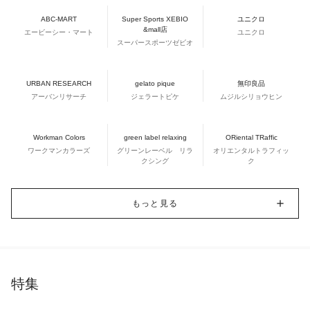
ABC-MART
Super Sports XEBIO
ユニクロ
&mall店
エービーシー・マート
ユニクロ
スーパースポーツゼビオ
URBAN RESEARCH
gelato pique
無印良品
アーバンリサーチ
ジェラートピケ
ムジルシリョウヒン
Workman Colors
green label relaxing
ORiental TRaffic
ワークマンカラーズ
グリーンレーベル リラ
オリエンタルトラフィッ
クシング
ク
もっと見る
特集