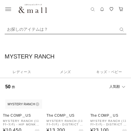
お探しのアイテムは？
MYSTERY RANCH
レディース
メンズ
キッズ・ベビー
50
人気順
件
MYSTERY RANCH
The COMP＿US
The COMP＿US
The COMP＿US
MYSTERY RANCH (ﾐｽ
MYSTERY RANCH (ﾐｽ
MYSTERY RANCH (ﾐｽ
ﾃﾘｰﾗﾝﾁ) - HIP MONKE
ﾃﾘｰﾗﾝﾁ) - DISTRICT 8
ﾃﾘｰﾗﾝﾁ) - DISTRICT P
Y 2 (ﾋｯﾌﾟﾓﾝｷｰ2)
(ﾃﾞｨｽﾄﾘｸﾄ 8) Black
RO (ﾃﾞｨｽﾄﾘｸﾄ ﾌﾟﾛ) Bla
¥10,450
¥13,200
¥23,100