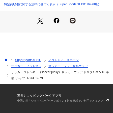
め、多少の誤差が生じる場合があります。
特定商取引に関する法律に基づく表示（Super Sports XEBIO &mall店）
※一部商品において弊社カラー表記がメーカーカラー表記と異
なる場合があります。
※ブラウザやお使いのモニター環境により、掲載画像と実際の
商品の色味が若干異なる場合があります。
※掲載の価格・製品のパッケージ・デザイン・仕様について、
予告なく変更することがあります。あらかじめご了承くださ
い。2026年春夏モデル 2026ssmodel サッカージャンキー soc
cer junky soccerjunky スーパースポーツゼビオ ゼビオ Super 
Sports XEBIO サッカー soccer フットボール サッカーウエア
 ウェア サッカーシャツ プラクティスシャツ プラシャツ 練習
SuperSportsXEBIO
アウトドア・スポーツ
着 Tシャツ 半袖 ショートスリーブ Men's Mens メンズ めんず 
サッカー・フットサル
サッカー・フットサルウェア
男性 スポーツウェア トップス scitemcp
サッカージャンキー（soccer junky）サッカーウェア ドリブルマン+6 半
袖Tシャツ JR26F02-79
三井ショッピングパークアプリ
全国の三井ショッピングパークポイント対象施設でご利用できるアプ
リ