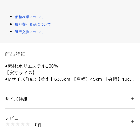
価格表示について
取り寄せ商品について
返品交換について
商品詳細
●素材:ポリエステル100%
【実寸サイズ】
●Mサイズ詳細:【着丈】63.5cm 【肩幅】45cm 【身幅】49cm 
【袖丈】21cm
●Lサイズ詳細:【着丈】68.5cm 【肩幅】47.5cm 【身幅】53c
m 【袖丈】21.5cm
サイズ詳細
性別：
メンズ
●LLサイズ詳細:【着丈】71.5cm 【肩幅】49.5cm 【身幅】55.
カテゴリー：
アウトドア・スポーツ
 ＞ 
サッカー・フットサル
 ＞ 
サッカ
ー・フットサルウェア
5cm 【袖丈】23cm
レビュー
●ベトナム製
0件
商品番号：
1540000485519 
（モール）
10916762401 （ショップ）
【商品の購入にあたっての注意事項】
※弊社独自の採寸・計量方法により計測を行っておりますた