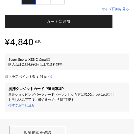
サイズ詳細を見る
カートに追加
¥4,840
税込
Super Sports XEBIO &mall店
購入合計金額4,990円以上で送料無料
取得予定ポイント数：
44 pt
提携クレジットカードで還元率UP
三井ショッピングパークカード《セゾン》なら更に¥100につき1pt還元！
お申し込み完了後、最短５分でご利用可能！
今すぐお申し込み
店舗在庫を確認