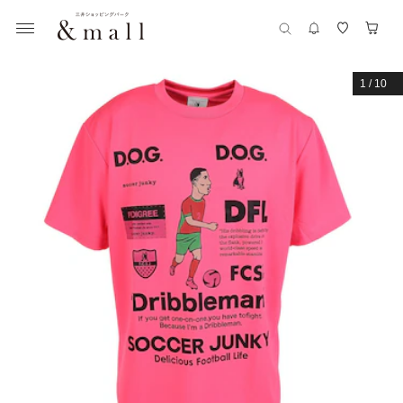
1
/
10