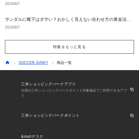
タイルとNGな着こなし
2026/8/7
サンダルに靴下はダサい？おかしく見えない合わせ方の黄金法則
と男女別おすすめコーデ
2026/8/7
特集をもっと見る
SOCCER JUNKY
商品一覧
三井ショッピングパークアプリ
全国の三井ショッピングパークポイント対象施設でご利用できるアプ
リ
三井ショッピングパークポイント
&mallデスク