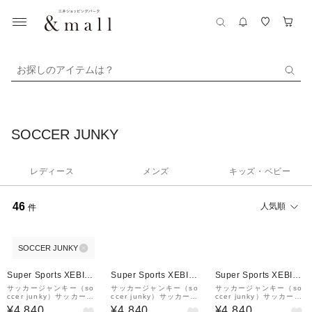
お探しのアイテムは？
SOCCER JUNKY
レディース
メンズ
キッズ・ベビー
46
人気順
件
SOCCER JUNKY
Super Sports XEBIO
Super Sports XEBIO
Super Sports XEBIO
&mall店
&mall店
&mall店
サッカージャンキー（so
サッカージャンキー（so
サッカージャンキー（so
ccer junky）サッカーウ
ccer junky）サッカーウ
ccer junky）サッカーウ
ェア ドリブルマン+9 半
ェア ドリブルマン+6 半
ェア ドリブルマン+11
¥4,840
¥4,840
¥4,840