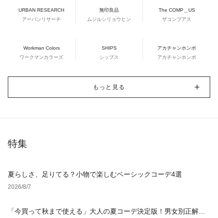
URBAN RESEARCH
無印良品
The COMP＿US
アーバンリサーチ
ムジルシリョウヒン
ザコンプアス
Workman Colors
SHIPS
アカチャンホンポ
ワークマンカラーズ
シップス
アカチャンホンポ
もっと見る
特集
夏らしさ、足りてる？小物で楽しむベーシックコーデ4選
2026/8/7
「今買って秋まで使える」大人の夏コーデ決定版！男女別正解ス