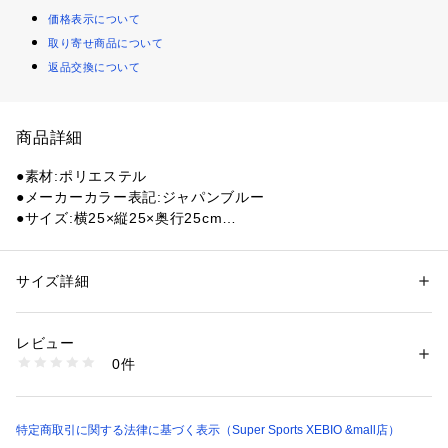
価格表示について
取り寄せ商品について
返品交換について
商品詳細
●素材:ポリエステル
●メーカーカラー表記:ジャパンブルー
●サイズ:横25×縦25×奥行25cm
【商品の購入にあたっての注意事項】
※一部商品において弊社カラー表記がメーカーカラー表記と異
サイズ詳細
性別：
レディース
メンズ
なる場合があります。
カテゴリー：
アウトドア・スポーツ
 ＞ 
スポーツ全般
 ＞ 
その他競技ボール
※ブラウザやお使いのモニター環境により、掲載画像と実際の
レビュー
商品の色味が若干異なる場合があります。
商品番号：
1540000477151 
（モール）
0件
※掲載の価格・製品のパッケージ・デザイン・仕様について、
10906478601 （ショップ）
予告なく変更することがあります。あらかじめご了承くださ
い。2026年春夏モデル 2026ssmodel モルテン molten スーパ
ースポーツゼビオ ゼビオ Super Sports XEBIO ボール ball ボ
特定商取引に関する法律に基づく表示（Super Sports XEBIO &mall店）