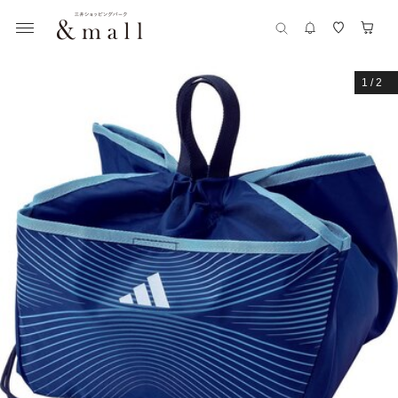
1
/
2