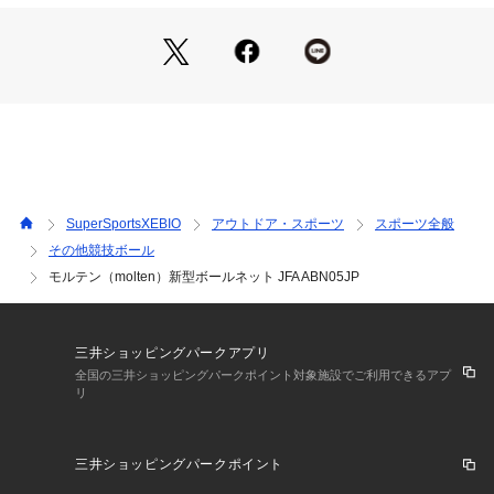
ール ball ボール小物 ボールネット 球技 ボール入れ ボールケ
ース ボールバッグ 260625jafbsg
SuperSportsXEBIO
アウトドア・スポーツ
スポーツ全般
その他競技ボール
モルテン（molten）新型ボールネット JFA ABN05JP
三井ショッピングパークアプリ
全国の三井ショッピングパークポイント対象施設でご利用できるアプ
リ
三井ショッピングパークポイント