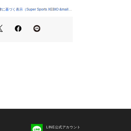
き口
く表示（Super Sports XEBIO &mall
ューレース
たっての注意事項】
ついて】
過程で、接着剤の付着や縫製のズレ・
場合がありますが、使用上問題無いと
売しております。あらかじめご了承の
ください。
いては、左右10cm以内の差までは弊
ただいております。左右の紐に10c
場合はメールにてお問い合わせくださ
て弊社カラー表記がメーカーカラー表
あります。
いのモニター環境により、掲載画像と
が若干異なる場合があります。
品のパッケージ・デザイン・仕様につ
更することがあります。あらかじめご
キ NIKE スーパースポーツゼビオ ゼ
LINE公式アカウント