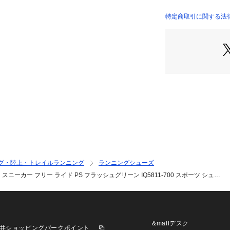
性を発揮。
●ローカットの履
特定商取引に関する法律に基づ
●クラシックなシ
店）
【商品の購入にあ
【こちらの商品に
※シューズの製造
歪みを生じている
判断したものを販
うえ、お買い求め
※靴ひもの長さにつ
社許容内とさせてい
m以上の差がある
い。
※一部商品におい
グ・陸上・トレイルランニング
ランニングシューズ
記と異なる場合が
ニーカー フリー ライド PS フラッシュグリーン IQ5811-700 スポーツ シュ…
※ブラウザやお使
実際の商品の色味
※掲載の価格・製
いて、予告なく変
了承ください。ナイ
&mallデスク
井ショッピングパークポイント