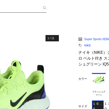
1
/
11
Super Sports XEB
NIKE
ナイキ（NIKE
ロ ベルト付き ス
シュグリーン IQ5
カラー
フラッシュグ

１６．
１
サイズ
５
０