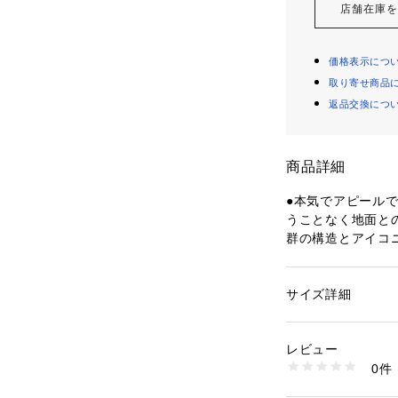
店舗在庫
価格表示につ
取り寄せ商品
返品交換につ
商品詳細
●本気でアピール
うことなく地面と
群の構造とアイコ
にもトレーニング
きるパーフェクト
●ナイキ フリー 
サイズ詳細
性別：
キッズ・ベビ
ドソールが自然な
カテゴリー：
アウト
ルランニング
 ＞ 
ラ
ートします。ヒー
レビュー
履きやすいデザイ
0件
素材で、キッズが
商品番号：
15400004
10906736701 （
ルポケットが、踏