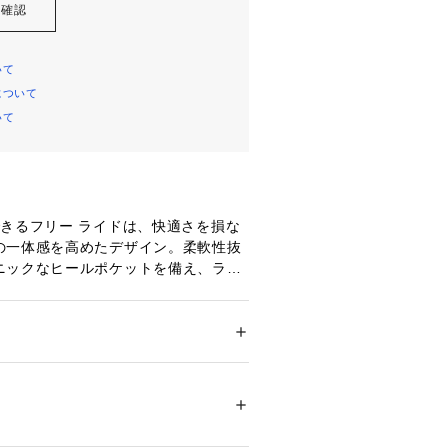
を確認
いて
について
いて
できるフリー ライドは、快適さを損な
の一体感を高めたデザイン。柔軟性抜
ニックなヒールポケットを備え、ラン
にも遊びにも、どんな場面にも対応で
な一足です。
ミッドソール:抜群に柔軟性のあるミッ
ー
動きを可能にし、あらゆる動きをサポ
ドア・スポーツ
 ＞ 
ランニング・陸上・トレイ
ンニングシューズ
ルとシュータンのループでキッズでも
ン。柔らかく通気性に優れたメッシュ
走っている間も涼しさをキープ。ヒー
76669 
（モール）
ショップ）
み出すたびに包み込むようなサポート