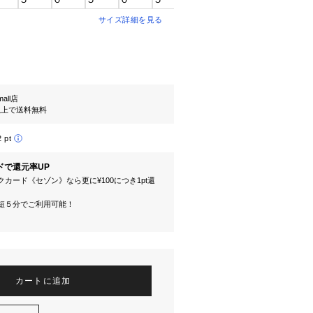
サイズ詳細を見る
mall店
円以上で送料無料
2 pt
ドで還元率UP
カード《セゾン》なら更に¥100につき1pt還
短５分でご利用可能！
カートに追加