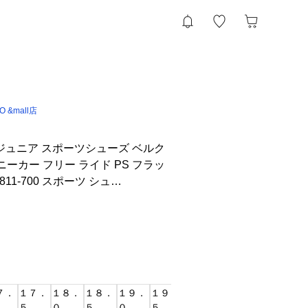
IO &mall店
）ジュニア スポーツシューズ ベルク
ニーカー フリー ライド PS フラッ
811-700 スポーツ シュ…
７．
１７．
１８．
１８．
１９．
１９．
２０．
２０．
２１．
２１
５
０
５
０
５
０
５
０
５