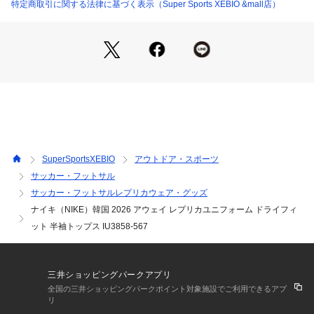
●Sサイズ詳細:【着丈】72cm 【肩幅】38.5cm 【身幅】48.5c
特定商取引に関する法律に基づく表示（Super Sports XEBIO &mall店）
m 【袖丈】27cm
●Mサイズ詳細:【着丈】73cm 【肩幅】39.5cm 【身幅】52.5c
m 【袖丈】27.5cm
●Lサイズ詳細:【着丈】75cm 【肩幅】42.5cm 【身幅】57.5c
m 【袖丈】28cm
●LLサイズ詳細:【着丈】77cm 【肩幅】43.5cm 【身幅】62c
m 【袖丈】28.5cm
●3Lサイズ詳細:【着丈】79cm 【肩幅】45.5cm 【身幅】66c
m 【袖丈】29cm
●Mens Nike Dri-FIT Soccer Replica Jersey
SuperSportsXEBIO
アウトドア・スポーツ
●Nikeが贈る韓国 2026 アウェイユニフォームトップス。韓国
サッカー・フットサル
の伝統的な織物の柄をイメージした全面プリントが特徴のユニ
サッカー・フットサルレプリカウェア・グッズ
フォームです。
●さらりと快適:Nike Dri-FITテクノロジーが、肌から汗を逃が
ナイキ（NIKE）韓国 2026 アウェイ レプリカユニフォーム ドライフィ
してすばやく蒸発。さらりと快適な状態をキープ。
ット 半袖トップス IU3858-567
●プロ仕様を再現:レプリカデザインと速乾テクノロジーを組み
合わせたStadiumコレクション。お気に入りチームをイメージ
した、試合観戦にぴったりのスタイルです。
三井ショッピングパークアプリ
●レプリカデザイン
全国の三井ショッピングパークポイント対象施設でご利用できるアプ
リ
【商品の購入にあたっての注意事項】