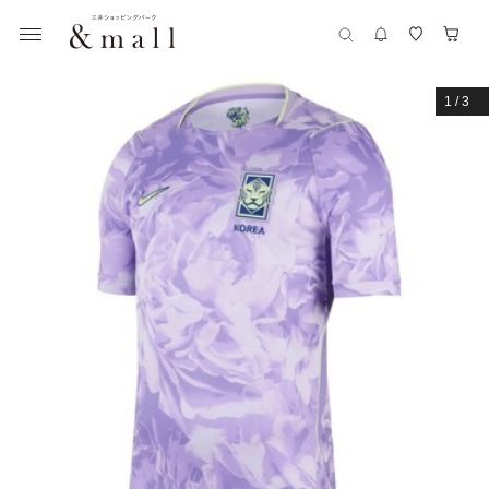
1
/
3