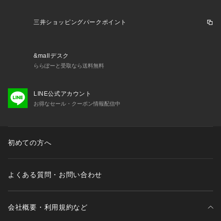
※弊社独自の採寸・計量方法により計測を行っておりますた
め、多少の誤差が生じる場合がございます。
三井ショッピングパークポイント
※総柄の商品については、生地の裁断箇所により、商品一点ご
とにパターン(柄)が異なる場合がございます。
そのため、掲載画像とはパターンの位置や内容が異なるものが
&mallデスク
ありますが、商品自体の仕様の相違には該当いたしません。
ららぽーと受取なら送料無料
※一部商品において弊社カラー表記がメーカーカラー表記と異
なる場合があります。
※ブラウザやお使いのモニター環境により、掲載画像と実際の
LINE公式アカウント
商品の色味が若干異なる場合があります。
お得なセール・クーポン情報配信中
※掲載の価格・製品のパッケージ・デザイン・仕様について、
予告なく変更することがあります。あらかじめご了承くださ
い。ナイキ NIKE スーパースポーツゼビオ ゼビオ Super Spor
初めての方へ
ts XEBIO サッカー soccer フットボール サッカーウエア ウェ
ア ファンアイテム レプリカ レプリカウェア レプリカシャツ
 ユニフォーム Men's Mens メンズ めんず 男性 スポーツウェ
ア トップス scabuni 26scab
よくある質問・お問い合わせ
会社概要・利用規約など