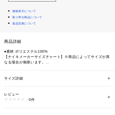
価格表示について
取り寄せ商品について
返品交換について
商品詳細
●素材:ポリエステル100%
【ナイキメーカーサイズチャート】※商品によってサイズが異
なる場合が御座います。
●サイズ:【SS(XS)サイズ】胸囲79～85cm 身長155～176cm
 【Sサイズ】胸囲85～91cm 身長155～176cm 【Mサイズ】胸
囲91～97cm 身長155～176cm 【Lサイズ】胸囲97～103cm
サイズ詳細
性別：
メンズ
 身長176～185cm 【LL(XL)サイズ】胸囲103～109cm 身長17
カテゴリー：
アウトドア・スポーツ
 ＞ 
サッカー・フットサル
 ＞ 
サッカ
ー・フットサルレプリカウェア・グッズ
6～185cm 【3L(2XL)サイズ】胸囲109～116cm 身長176～18
レビュー
5cm
0件
【実寸サイズ】
商品番号：
1540000476471 
（モール）
10906711801 （ショップ）
●SSサイズ詳細:【着丈】71cm 【肩幅】36.5cm 【身幅】45.5
cm 【袖丈】26.5cm