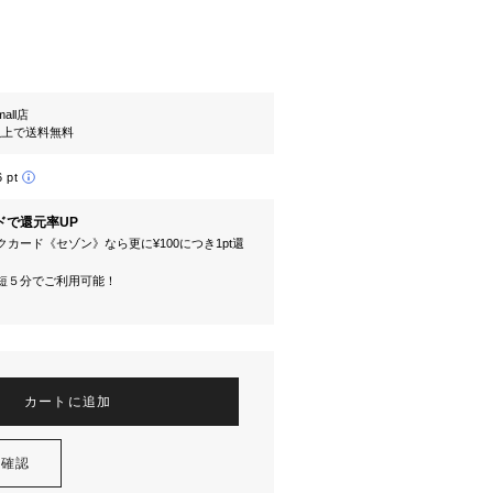
mall店
円以上で送料無料
6 pt
ドで還元率UP
カード《セゾン》なら更に¥100につき1pt還
短５分でご利用可能！
カートに追加
を確認