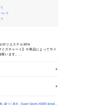
いて
について
いて
%/ポリエステル30%
サイズチャート】※商品によってサイ
御座います。
】ウエスト68.5～71.5cm 【Mサイ
75.5cm 【Lサイズ】ウエスト75.5
XL)サイズ】ウエスト80.5～85.5cm 
ドア・スポーツ
 ＞ 
スポーツ全般
 ＞ 
スポーツ
エスト】69cm 【ヒップ】102cm
股下】72cm 【すそ幅】14.5cm 【わ
67807 
（モール）
ショップ）
エスト】73cm 【ヒップ】104cm
股下】72cm 【すそ幅】14.5cm 【わ
く表示（Super Sports XEBIO &mall