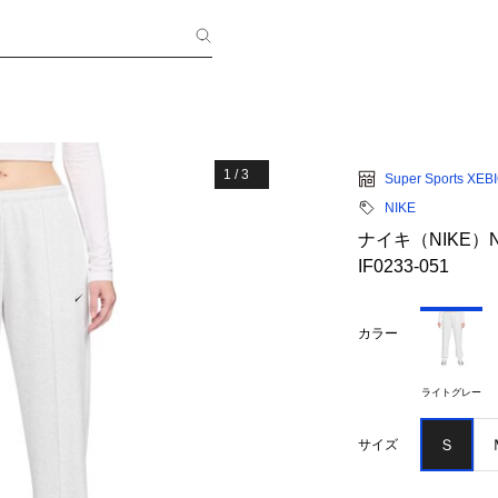
1
/
3
Super Sports XEB
NIKE
ナイキ（NIKE）N
IF0233-051
カラー
ライトグレー
Ｓ
サイズ