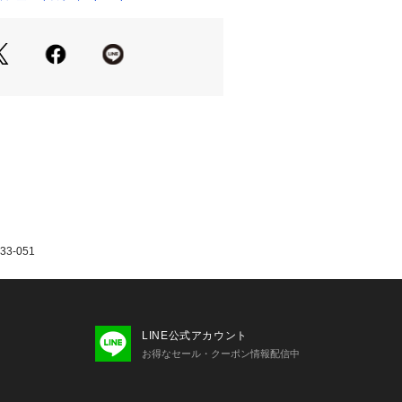
エスト】78cm 【ヒップ】110cm
股下】72cm 【すそ幅】14.5cm 【わ
ウエスト】83cm 【ヒップ】115cm
股下】73cm 【すそ幅】14.5cm 【わ
e French Terry Joggers
素材で涼しく。この軽量スウェットパ
節向けにデザインされており、柔らか
のある素材を使用。
ージーニットの狭間の季節にぴったり
3-051
フィット感で、伸縮性のある裾はシュ
りとフィットします。
き伸縮性ウエストバンド
LINE公式アカウント
お得なセール・クーポン情報配信中