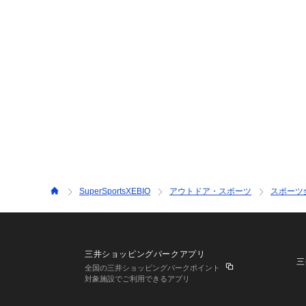
SuperSportsXEBIO
アウトドア・スポーツ
スポーツ
三井ショッピングパークアプリ
三
全国の三井ショッピングパークポイント
対象施設でご利用できるアプリ