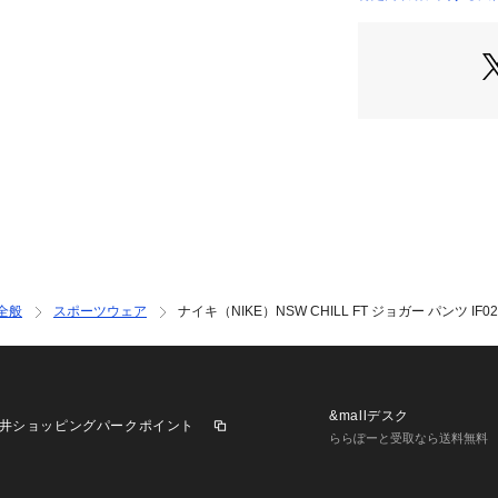
●Lサイズ詳細:【ウ
店）
 【股上】29cm 【
たり幅】33.5cm
●LLサイズ詳細:【
 【股上】30cm 【
たり幅】35.5cm
●中国製
●Women s Mid-Ris
●フレンチテリー
ンツは、暖かい季
くややドレープ感
●フリースとジャ
です。
全般
スポーツウェア
ナイキ（NIKE）NSW CHILL FT ジョガー パンツ IF023
●ゆったりとした
ーズの上でぴった
●刺繍のロゴ
●ピンタック
●ドローコード付
&mallデスク
井ショッピングパークポイント
●ハンドポケット
ららぽーと受取なら送料無料
●洗濯機洗い可能
●輸入品