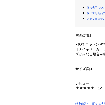
価格表示につ
取り寄せ商品
返品交換につ
商品詳細
●素材:コットン70
【ナイキメーカー
ズが異なる場合が
●サイズ:【Sサイズ
ズ】ウエスト71.5～
～80.5cm 【LL(
サイズ詳細
性別：
レディース
【実寸サイズ】
カテゴリー：
アウト
ウェア
●Sサイズ詳細:【ウ
レビュー
 【股上】27cm 【
1件
たり幅】31.5cm
商品番号：
15400004
10898781401 （
●Mサイズ詳細:【ウ
 【股上】28cm 【
たり幅】32.5cm
特定商取引に関する法律に基づ