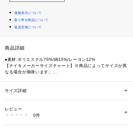
価格表示について
取り寄せ商品について
返品交換について
商品詳細
●素材:ポリエステル75%/綿13%/レーヨン12%
【ナイキメーカーサイズチャート】※商品によってサイズが異
なる場合が御座います。
●サイズ:【Sサイズ】ウエスト68.5～71.5cm 【Mサイズ】ウ
エスト71.5～75.5cm 【Lサイズ】ウエスト75.5～80.5cm 【L
L(XL)サイズ】ウエスト80.5～85.5cm
サイズ詳細
性別：
レディース
【実寸サイズ】
カテゴリー：
ファッション
 ＞ 
パンツ
 ＞ 
ロングパンツ
●Sサイズ詳細:【ウエスト】75cm 【ヒップ】100cm 【股上】
レビュー
25.5cm 【股下】72.5cm 【すそ幅】26cm 【わたり幅】32cm
商品番号：
1540000466316 
（モール）
0件
●Mサイズ詳細:【ウエスト】77cm 【ヒップ】106cm 【股上】
10898782401 （ショップ）
26.5cm 【股下】72.5cm 【すそ幅】26cm 【わたり幅】33cm
●Lサイズ詳細:【ウエスト】81cm 【ヒップ】111cm 【股上】