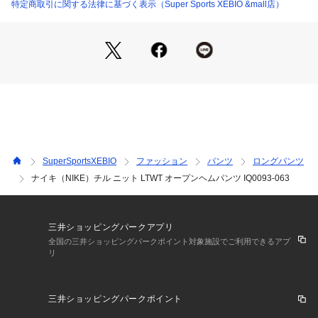
26.5cm 【股下】73.5cm 【すそ幅】26cm 【わたり幅】33cm
特定商取引に関する法律に基づく表示（Super Sports XEBIO &mall店）
●LLサイズ詳細:【ウエスト】87cm 【ヒップ】116cm 【股
上】27cm 【股下】74cm 【すそ幅】26cm 【わたり幅】34.5c
m
●中国製
●Standard Fit
●Mid Rise
●Full Length
●軽量素材が、汗を肌から逃がしてすばやく蒸発。さらりと快
適な状態をキープします。
●ウィメンズ ミッドライズ 軽量 オープンヘムパンツ
SuperSportsXEBIO
ファッション
パンツ
ロングパンツ
●刺繍ロゴ
ナイキ（NIKE）チル ニット LTWT オープンヘムパンツ IQ0093-063
●ハンドポケット
●ドローコード付き伸縮性ウエストバンド
【商品の購入にあたっての注意事項】
三井ショッピングパークアプリ
※弊社独自の採寸・計量方法により計測を行っておりますた
全国の三井ショッピングパークポイント対象施設でご利用できるアプ
リ
め、多少の誤差が生じる場合がございます。
※一部商品において弊社カラー表記がメーカーカラー表記と異
なる場合がございます。
三井ショッピングパークポイント
※ブラウザやお使いのモニター環境により、掲載画像と実際の
商品の色味が若干異なる場合があります。