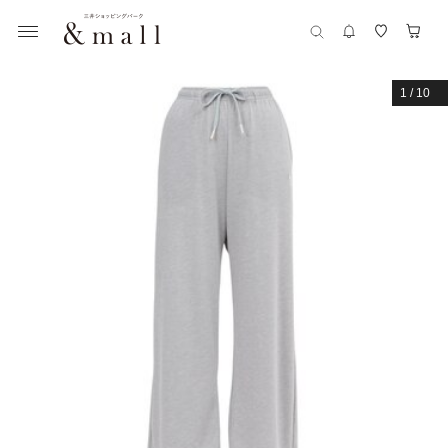
1
/
10