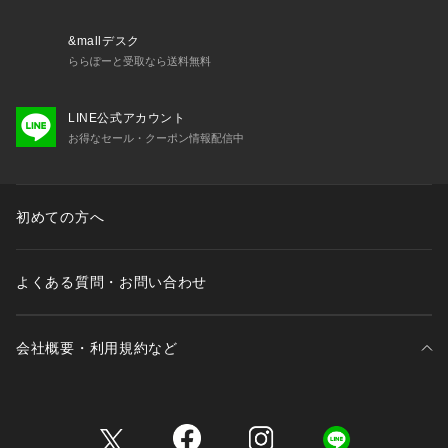
※掲載の価格・製品のパッケージ・デザイン・仕様について、
予告なく変更することがあります。あらかじめご了承くださ
&mallデスク
い。2026年春夏モデル 2026ssmodel ナイキ NIKEスーパース
ららぽーと受取なら送料無料
ポーツゼビオ ゼビオ Super Sports XEBIO スウェット スウェ
ットパンツ ボトム Lady's Ladys レディース れでぃーす 女性
LINE公式アカウント
 スポーツアパレル スポーツウェア 軽量 momday2603 apa26
お得なセール・クーポン情報配信中
_rlxpt
初めての方へ
よくある質問・お問い合わせ
会社概要・利用規約など
三井不動産が展開する商業施設一覧