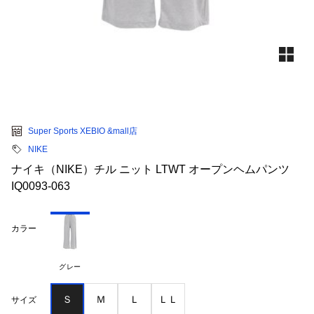
Super Sports XEBIO &mall店
NIKE
ナイキ（NIKE）チル ニット LTWT オープンヘムパンツ
IQ0093-063
カラー
グレー
Ｓ
Ｍ
Ｌ
ＬＬ
サイズ