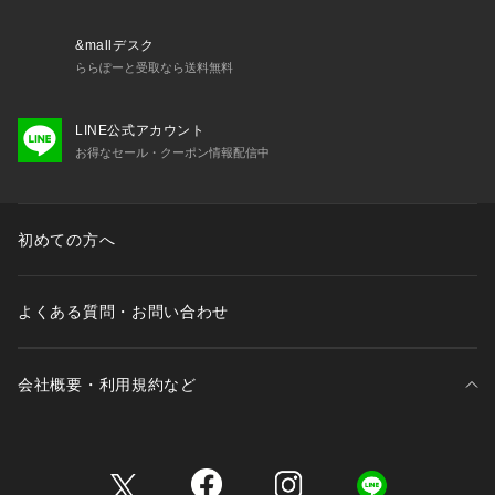
予告なく変更することがあります。あらかじめご了承くださ
い。ナイキ NIKE スーパースポーツゼビオ ゼビオ Super Spor
&mallデスク
ts XEBIO スウェット スウェットパンツ ボトム Men's Mens
ららぽーと受取なら送料無料
 メンズ めんず 男性 黒 ブラック 部活 クラブ 普段着 トレーナ
ー 25apswt nike_xebi06 xmas2025_ssx_mens_spwear nike
LINE公式アカウント
out25ss 2025w_sale_nike 防寒 起毛 フリース 26nyspp
お得なセール・クーポン情報配信中
初めての方へ
よくある質問・お問い合わせ
会社概要・利用規約など
三井不動産が展開する商業施設一覧