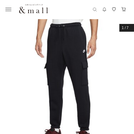
1
/
7