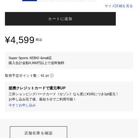
サイズ詳細を見る
カートに追加
¥4,599
税込
Super Sports XEBIO &mall店
購入合計金額4,990円以上で送料無料
取得予定ポイント数：
41 pt
提携クレジットカードで還元率UP
三井ショッピングパークカード《セゾン》なら更に¥100につき1pt還元！
お申し込み完了後、最短５分でご利用可能！
今すぐお申し込み
店舗在庫を確認