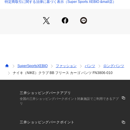
●3Lサイズ詳細:【ウエスト】95cm 【ヒップ】118cm 【股
特定商取引に関する法律に基づく表示（Super Sports XEBIO &mall店）
上】34cm 【股下】72cm 【すそ幅】13cm 【わたり幅】35cm
●すっきりした印象とカジュアルなスタイルを融合させた、起
毛フリース素材のカーゴパンツ。外側はなめらかで内側は抜群
に柔らかい、頼りになる快適なアイテムです。
●ヒップから太ももにかけてゆったりとしたスタンダードフィ
ット。
●後ろのスナップボタン付きウェルトポケットとハンドポケッ
トは、ほとんどのスマートフォンに対応するサイズ。
●伸縮性のあるウエストバンドと丸紐タイプのドローコード
●素材の割合は異なる場合があります。実際の割合はラベルを
SuperSportsXEBIO
ファッション
パンツ
ロングパンツ
ご確認ください。
ナイキ（NIKE）クラブ BB フリース カーゴ パンツ FN3806-010
●洗濯機洗い可能
【商品の購入にあたっての注意事項】
※弊社独自の採寸・計量方法により計測を行っておりますた
三井ショッピングパークアプリ
め、多少の誤差が生じる場合がございます。
全国の三井ショッピングパークポイント対象施設でご利用できるアプ
リ
※一部商品において弊社カラー表記がメーカーカラー表記と異
なる場合がございます。
※ブラウザやお使いのモニター環境により、掲載画像と実際の
三井ショッピングパークポイント
商品の色味が若干異なる場合があります。
※掲載の価格・製品のパッケージ・デザイン・仕様について、