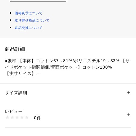
価格表示について
取り寄せ商品について
返品交換について
商品詳細
●素材:【本体】コットン67～81%/ポリエステル19～33% 【サ
イドポケット指関節側/背面ポケット】コットン100%
【実寸サイズ】
●Sサイズ詳細:【ウエスト】73cm 【ヒップ】95cm 【股上】3
1.5cm 【股下】67.5cm 【すそ幅】11.5cm 【わたり幅】30c
m
サイズ詳細
性別：
メンズ
●Mサイズ詳細:【ウエスト】80cm 【ヒップ】104cm 【股上】
カテゴリー：
ファッション
 ＞ 
パンツ
 ＞ 
ロングパンツ
32cm 【股下】68cm 【すそ幅】12cm 【わたり幅】32cm
レビュー
●Lサイズ詳細:【ウエスト】85cm 【ヒップ】107cm 【股上】
商品番号：
1540000459233 
（モール）
0件
33.5cm 【股下】70cm 【すそ幅】12cm 【わたり幅】33cm
10893319201 （ショップ）
●LLサイズ詳細:【ウエスト】91cm 【ヒップ】111cm 【股
上】34cm 【股下】71cm 【すそ幅】12cm 【わたり幅】34cm