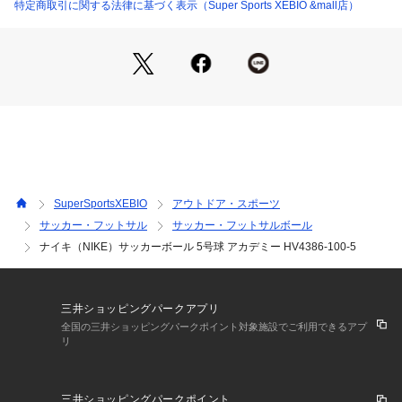
ゆるシーンに最適なナイキ アカデミーは、長年にわたって人
特定商取引に関する法律に基づく表示（Super Sports XEBIO &mall店）
気を博してきた12パネルのミシンステッチデザインを採用して
います。
●OMNISCULPTの溝はボールケースにデボス加工されている
ため、表面に空気が流れ込み、ロングシュートや空中パスの際
に信頼性の高い軌道を確保します。ハイコントラストのグラフ
ィックは、飛行中のボールを追跡するのに役立ちます。
【商品の購入にあたっての注意事項】
【こちらの商品について】
※空気を入れる際は潤滑油のご使用を推奨しております。ご使
SuperSportsXEBIO
アウトドア・スポーツ
用いただけない場合、空気抜けが発生する場合がございますの
サッカー・フットサル
サッカー・フットサルボール
でご注意ください。
ナイキ（NIKE）サッカーボール 5号球 アカデミー HV4386-100-5
※世界的なSDGsへの取り組みから、メーカーからの入荷時の
都合上、箱無しでのお届けとなる場合がございます。また、環
境を考慮して 簡易包装での お届けとなる場合がございます。
※一部商品において弊社カラー表記がメーカーカラー表記と異
三井ショッピングパークアプリ
なる場合がございます。
全国の三井ショッピングパークポイント対象施設でご利用できるアプ
※ブラウザやお使いのモニター環境により、掲載画像と実際の
リ
商品の色味が若干異なる場合があります。
※掲載の価格・製品のパッケージ・デザイン・仕様について、
予告なく変更することがあります。あらかじめご了承くださ
三井ショッピングパークポイント