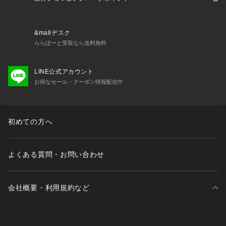
い。ナイキ NIKE スーパースポーツゼビオ ゼビオ Super Spor
ts XEBIO サッカー soccer フットボール ボール ball 5号球 5
号 一般男子 大学男子 高校男子 中学生 Men's Mens メンズ め
&mallデスク
んず 男性 白 ホワイト nike_xebi06 soccer_self-training_120
ららぽーと受取なら送料無料
1 brand_pt_nike spsoccer_ball ssxspcp2602 26bk_cp 0321
_cp
LINE公式アカウント
お得なセール・クーポン情報配信中
初めての方へ
よくある質問・お問い合わせ
会社概要・利用規約など
三井不動産が展開する商業施設一覧