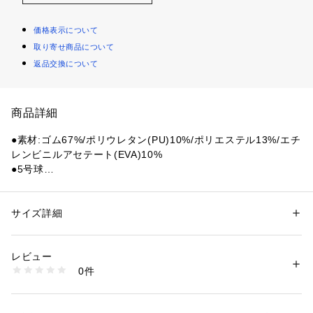
価格表示について
取り寄せ商品について
返品交換について
商品詳細
●素材:ゴム67%/ポリウレタン(PU)10%/ポリエステル13%/エチ
レンビニルアセテート(EVA)10%
●5号球
●アカデミーサッカーボールの革新的なOmniSculpt(オムニ ス
カルプト)テクノロジーでゴールを量産しよう。
●スポットクリーニング
サイズ詳細
性別：
レディース
メンズ
●インポート
カテゴリー：
アウトドア・スポーツ
 ＞ 
サッカー・フットサル
 ＞ 
サッカ
ー・フットサルボール
●練習球
レビュー
●マシン縫い
0件
●OMNISCULPTテクノロジーを搭載し、よりトゥルーなボー
商品番号：
1540000450460 
（モール）
10888840801 （ショップ）
ルフライトを実現します。
●エリートドリルからカジュアルなキックアバウトまで、あら