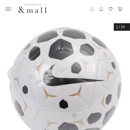
1
/
10