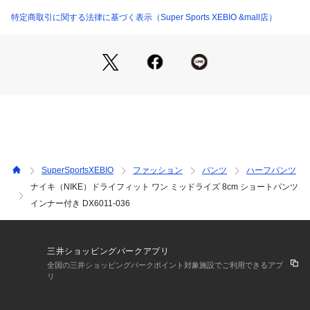
●Mサイズ詳細:【ウエスト】68cm 【ヒップ】86cm 【前股
上】28cm 【渡り幅】30cm 【股下】8cm 【裾幅】31cm
特定商取引に関する法律に基づく表示（Super Sports XEBIO &mall店）
●Lサイズ詳細:【ウエスト】70cm 【ヒップ】92cm 【前股上】
28cm 【渡り幅】32cm 【股下】8cm 【裾幅】34cm
●中国製/フィリピン製/ベトナム製
※当製品には複数の生産国があり、生産国によって使用される
素材や原材料の特性により製品の色味が若干異なる場合があり
ます。
ご購入の際に特定の生産国をご指定いただくことはできませ
ん。
●長時間のウォーキングから高負荷トレーニングのHIITやちょ
っとした買い物まで、あらゆる場面で使えるショートパンツ。
SuperSportsXEBIO
ファッション
パンツ
ハーフパンツ
シルクのように滑らかで抜群に柔らかいウーブン素材と、速乾
ナイキ（NIKE）ドライフィット ワン ミッドライズ 8cm ショートパンツ
性を高めるテクノロジーの融合により、ワークアウト中も快適
インナー付き DX6011-036
でさらりとした状態を保ちます。
●Nike Dri-FITテクノロジーが、肌から汗を逃がしてすばやく
蒸発させ、さらりと快適な状態をキープ。
●貴重品を収納できるウエストバンドのエンベロープポケッ
三井ショッピングパークアプリ
ト。
全国の三井ショッピングパークポイント対象施設でご利用できるアプ
●伸縮性のあるミッドライズのウエストバンド
リ
●インナー内蔵
●洗濯機洗い可能