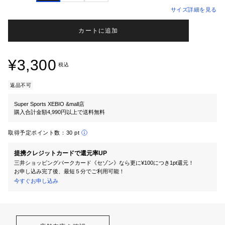
サイズ詳細を見る
カートに追加
¥3,300
税込
返品不可
Super Sports XEBIO &mall店
購入合計金額4,990円以上で送料無料
取得予定ポイント数：
30 pt
提携クレジットカードで還元率UP
三井ショッピングパークカード《セゾン》なら更に¥100につき1pt還元！
お申し込み完了後、最短５分でご利用可能！
今すぐお申し込み