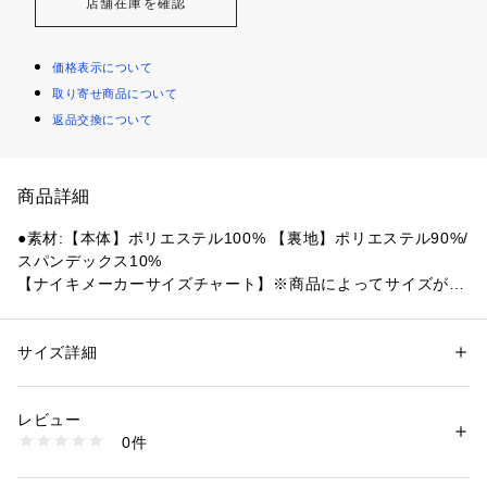
店舗在庫を確認
価格表示について
取り寄せ商品について
返品交換について
商品詳細
●素材:【本体】ポリエステル100% 【裏地】ポリエステル90%/
スパンデックス10%
【ナイキメーカーサイズチャート】※商品によってサイズが異
なる場合が御座います。
●サイズ:【Sサイズ】ウエスト68.5～71.5cm ヒップ89.5～92.
5cm 【Mサイズ】ウエスト71.5～75.5cm ヒップ92.5～96.5c
サイズ詳細
性別：
レディース
m 【Lサイズ】ウエスト75.5～80.5cm ヒップ96.5～101.5cm
カテゴリー：
ファッション
 ＞ 
パンツ
 ＞ 
ハーフパンツ
 【LLサイズ】ウエスト80.5～85.5cm ヒップ101.5～106.5cm
レビュー
【実寸サイズ】
商品番号：
1540000449456 
（モール）
0件
●Sサイズ詳細:【ウエスト】66cm 【ヒップ】84cm 【前股
10888822201 （ショップ）
上】28cm 【渡り幅】29cm 【股下】8cm 【裾幅】30cm