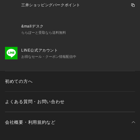
※(高視認性の)個人用保護具(PPE)としての使用を目的とした
三井ショッピングパークポイント
商品ではありません
【返品・注意事項について】
※直接肌に触れるという商品の性質上、ご注文後の返品・交換
&mallデスク
はお受けできません。
ららぽーと受取なら送料無料
【商品の購入にあたっての注意事項】
LINE公式アカウント
※弊社独自の採寸・計量方法により計測を行っておりますた
お得なセール・クーポン情報配信中
め、多少の誤差が生じる場合がございます。
※一部商品において弊社カラー表記がメーカーカラー表記と異
なる場合がございます。
※ブラウザやお使いのモニター環境により、掲載画像と実際の
初めての方へ
商品の色味が若干異なる場合があります。
※掲載の価格・製品のパッケージ・デザイン・仕様について、
予告なく変更することがあります。あらかじめご了承くださ
よくある質問・お問い合わせ
い。2025年秋冬モデル 2025fwmodel ナイキ NIKE スーパー
スポーツゼビオ ゼビオ Super Sports XEBIO ボトムス ハーフ
パンツ スポーツパンツ ジャムショーツ Lady's Ladys レディ
会社概要・利用規約など
ース れでぃーす 女性 スポーツアパレル スポーツウェア ショ
ーツ 黒 ブラック nike25fwap ドライ伸縮性 さらり 快適 ショ
ーパン ヨガ ピラティス トレーニング nike25fwap nike_xebi0