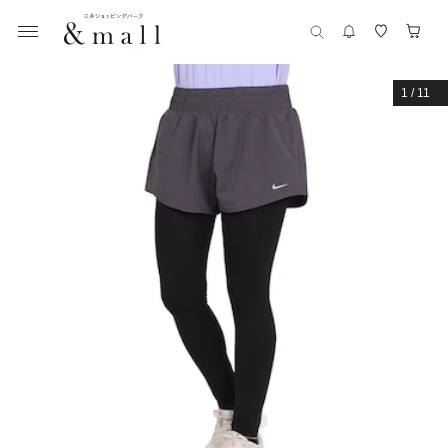
1
/
11