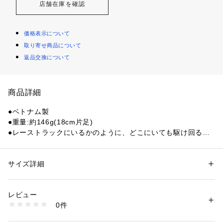
店舗在庫を確認
価格表示について
取り寄せ商品について
返品交換について
商品詳細
●ベトナム製
●重量:約146g(18cm片足)
●レーストラックにいるかのように、どこにいても駆け回るキ
ッズのためのシューズが登場。安定感のあるクッショニングを
備え、耐久性に優れたナイキ コズミック ランナーは、キッズ
の走りをサポートします。伸縮性のあるシューレースと面ファ
サイズ詳細
性別：
キッズ・ベビー
スナー付きストラップで、キッズがすぐに履けるデザイン。
カテゴリー：
アウトドア・スポーツ
 ＞ 
ランニング・陸上・トレイルラン
ニング
 ＞ 
ランニングシューズ
●通気性と耐久性を両立:アッパーに軽量のメッシュ素材を使用
レビュー
し、小さな足をクールにキープ。また、つま先、サイド、ヒー
0件
ルを補強して、耐久性を強化しました。
商品番号：
1540000448762 
（モール）
10888892101 （ショップ）
●持続するクッショニング:弾力性に優れたフォームが、踏み出