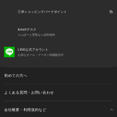
予告なく変更することがあります。あらかじめご了承くださ
い。ナイキ NIKE スーパースポーツゼビオ ゼビオ Super Spor
三井ショッピングパークポイント
ts XEBIO トレーニングシューズ 靴 ランニング Junior ジュニ
ア じゅにあ 子供 JR ランニング 運動会 黒 ブラック くろ 登園 
通学 男の子 boy ボーイ女の子 girl ガール 普段履き タウン 外
&mallデスク
遊び カジュアルシューズ 通気性 伸縮性 耐久性 軽量 メッシュ
ららぽーと受取なら送料無料
 cpsh26m nike_xebi06 ss25509cpn 250915cpn xmas2025_
ssx_kids_sh xmas2025_ssx_jr_sh 2025w_sale_nike 2025w
_sale shcpn1225 2025w_sale 2601dp sprun_etc 2603_spcl
LINE公式アカウント
ni kids_u4000 26ss_clrs 2607sh_sale
お得なセール・クーポン情報配信中
初めての方へ
よくある質問・お問い合わせ
会社概要・利用規約など