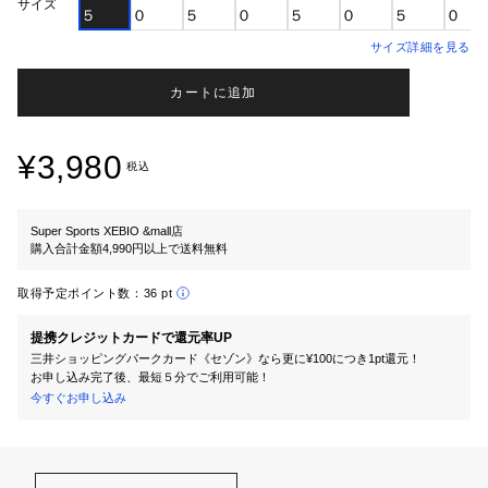
サイズ
５
０
５
０
５
０
５
０
サイズ詳細を見る
カートに追加
¥3,980
税込
Super Sports XEBIO &mall店
購入合計金額4,990円以上で送料無料
取得予定ポイント数：
36 pt
提携クレジットカードで還元率UP
三井ショッピングパークカード《セゾン》なら更に¥100につき1pt還元！
お申し込み完了後、最短５分でご利用可能！
今すぐお申し込み