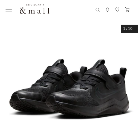
1
/
10