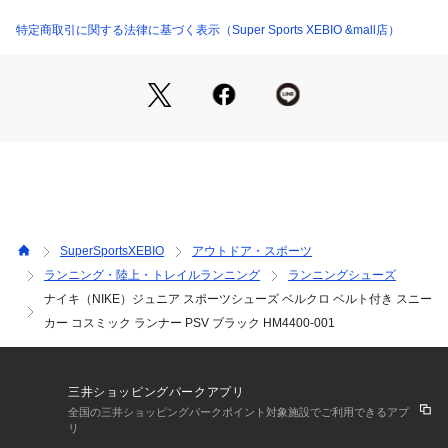
すたびにクッショニングを発揮。どんなに走っても柔らかくサ
ポート性のある履き心地を提供します。
特定商取引に関する法律に基づく表示（Super Sports XEBIO &mall店）
●位置について、用意、ラン!:2つのパーツからなる耐久性に優
れたラバーアウトソールが、さまざまな路面で自信を持って走
るために必要なグリップを発揮。
●伸縮性のあるシューレース
●シュータンとかかとにプルタブ
【商品の購入にあたっての注意事項】
【こちらの商品について】
※シューズの製造過程で、接着剤の付着や縫製のズレ・歪みが
ある場合がございます。ご理解、ご了承の上、お買い求めくだ
SuperSportsXEBIO
アウトドア・スポーツ
さい。
ランニング・陸上・トレイルランニング
ランニングシューズ
※靴ひもの長さについては、左右10cm以内の差までは弊社許
ナイキ（NIKE）ジュニア スポーツシューズ ベルクロ ベルト付き スニー
容内とさせていただいております。
左右の紐に10cm以上の差がある場合はメールにてお問い合わ
カー コスミック ランナー PSV ブラック HM4400-001
せください。
※一部商品において弊社カラー表記がメーカーカラー表記と異
なる場合がございます。
三井ショッピングパークアプリ
※ブラウザやお使いのモニター環境により、掲載画像と実際の
全国の三井ショッピングパークポイント対象施設でご利用できるアプ
商品の色味が若干異なる場合があります。
リ
※掲載の価格・製品のパッケージ・デザイン・仕様について、