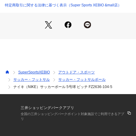
●ラバーブラダーが空気圧と形状を保持。
特定商取引に関する法律に基づく表示（Super Sports XEBIO &mall店）
●部分洗い可能
【商品の購入にあたっての注意事項】
※総柄の商品については、生地の裁断箇所により、商品一点ご
とにパターン(柄)が異なる場合がございます。
そのため、掲載画像とはパターンの位置や内容が異なるものが
ありますが、商品自体の仕様の相違には該当いたしません。
【こちらの商品について】
※空気を入れる際は潤滑油のご使用を推奨しております。ご使
用いただけない場合、空気抜けが発生する場合がございますの
SuperSportsXEBIO
アウトドア・スポーツ
でご注意ください。
サッカー・フットサル
サッカー・フットサルボール
※世界的なSDGsへの取り組みから、メーカーからの入荷時の
ナイキ（NIKE）サッカーボール 5号球 ピッチ FZ2636-104-5
都合上、箱無しでのお届けとなる場合がございます。また、環
境を考慮して 簡易包装での お届けとなる場合がございます。
※一部商品において弊社カラー表記がメーカーカラー表記と異
なる場合がございます。
三井ショッピングパークアプリ
※ブラウザやお使いのモニター環境により、掲載画像と実際の
全国の三井ショッピングパークポイント対象施設でご利用できるアプ
商品の色味が若干異なる場合があります。
リ
※掲載の価格・製品のパッケージ・デザイン・仕様について、
予告なく変更することがあります。あらかじめご了承くださ