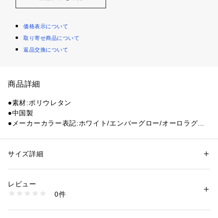
価格表示について
取り寄せ商品について
返品交換について
商品詳細
●素材:ポリウレタン
●中国製
●メーカーカラー表記:ホワイト/エンバーグロー/オーロラグリ
ーン
●5号球
●練習球
サイズ詳細
性別：
レディース
メンズ
●NIKE PITCH
カテゴリー：
アウトドア・スポーツ
 ＞ 
サッカー・フットサル
 ＞ 
サッカ
ー・フットサルボール
●ナイキ ピッチ サッカーボールで、大好きなサッカーを始めよ
レビュー
う。初心者のトレーニングセッションやフットワークの強化に
0件
適したこのボールは、耐久性に優れたケーシングにより、安定
商品番号：
1540000431996 
（モール）
10874775201 （ショップ）
したパフォーマンスを維持できます。
●機械織りのケーシングが、形状、感触、耐久性を最適化。