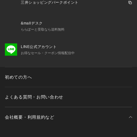
い。ナイキ NIKE スーパースポーツゼビオ ゼビオ Super Spor
三井ショッピングパークポイント
ts XEBIO サッカー soccer フットボール ボール ball 5号球 5
号 一般男子 大学男子 高校男子 中学生 Men's Mens メンズ め
んず 男性 newitem2504 nike_xebi06 ss2507sp soccer_self-t
&mallデスク
raining_1201 2025w_sale_nike oitemsp ssxspcp2602 26bk
ららぽーと受取なら送料無料
_cp 0321_cp
LINE公式アカウント
お得なセール・クーポン情報配信中
初めての方へ
よくある質問・お問い合わせ
会社概要・利用規約など