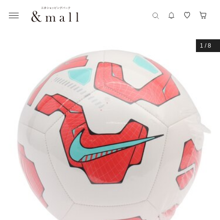
1
/
8