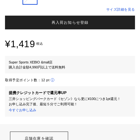
サイズ詳細を見る
再入荷お知らせ登録
¥1,419
税込
Super Sports XEBIO &mall店
購入合計金額4,990円以上で送料無料
取得予定ポイント数：
12 pt
提携クレジットカードで還元率UP
三井ショッピングパークカード《セゾン》なら更に¥100につき1pt還元！
お申し込み完了後、最短５分でご利用可能！
今すぐお申し込み
店舗在庫を確認