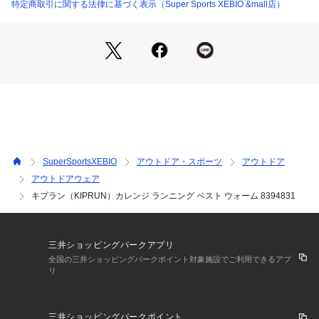
●ベトナム製
特定商取引に関する法律に基づく表示（Super Sports XEBIO &mall店）
●ランニング時に寒さを防ぐ、袖なしのトップスです。
●機能性に優れ、快適で暖かいため、寒い日のランニングに欠
かせません
●保温性:寒さを感じないよう、ランニング中に体温を一定にキ
ープ。
●ポケット:スマートフォン用ポケットを含む 2 つのファスナー
ポケット。
●通気性:脇の下のメッシュが吸湿速乾性を向上させています。
●スマートフォン用ファスナーポケット(最大サイズ78mmx160
mm)付で、ランニングに最適です。ヘッドホンケーブルは、ポ
SuperSportsXEBIO
アウトドア・スポーツ
アウトドア
ケットについた専用ホールに通して使えます。
アウトドアウェア
キプラン（KIPRUN）カレンジ ランニング ベスト ウォーム 8394831
【商品の購入にあたっての注意事項】
※弊社独自の採寸・計量方法により計測を行っておりますた
め、多少の誤差が生じる場合がございます。
※一部商品において弊社カラー表記がメーカーカラー表記と異
三井ショッピングパークアプリ
なる場合がございます。
全国の三井ショッピングパークポイント対象施設でご利用できるアプ
※ブラウザやお使いのモニター環境により、掲載画像と実際の
リ
商品の色味が若干異なる場合があります。
※掲載の価格・製品のパッケージ・デザイン・仕様について、
予告なく変更することがあります。あらかじめご了承くださ
三井ショッピングパークポイント