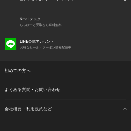
い。デカトロン DECATHLON スーパースポーツゼビオ ゼビオ 
Super Sports XEBIO ランニング トレーニングジャケット Me
n's Mens メンズ めんず 男性 黒 ブラック ジョギング ランニ
&mallデスク
ング 部活 クラブ 保温 吸湿速乾 runwear02   ap25ssSL
ららぽーと受取なら送料無料
LINE公式アカウント
お得なセール・クーポン情報配信中
初めての方へ
よくある質問・お問い合わせ
会社概要・利用規約など
三井不動産が展開する商業施設一覧