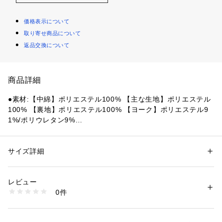
価格表示について
取り寄せ商品について
返品交換について
商品詳細
●素材:【中綿】ポリエステル100% 【主な生地】ポリエステル
100% 【裏地】ポリエステル100% 【ヨーク】ポリエステル9
1%/ポリウレタン9%
【デカトロンメーカーサイズチャート】※商品によってサイズ
が異なる場合が御座います。
●サイズ:【SS(XS)サイズ】胸囲84～87cm 【Sサイズ】胸囲88
サイズ詳細
性別：
メンズ
～91cm 【Mサイズ】胸囲92～95cm 【Lサイズ】胸囲96～10
カテゴリー：
アウトドア・スポーツ
 ＞ 
アウトドア
 ＞ 
アウトドアウェア
3cm 【LL(XL)サイズ】胸囲104～113cm
レビュー
【実寸サイズ】
商品番号：
1540000431572 
（モール）
0件
●Mサイズ詳細:【着丈】71.5cm 【肩幅】41cm 【身幅】46cm
10872737301 （ショップ）
●Lサイズ詳細:【着丈】73.5cm 【肩幅】41cm 【身幅】49cm
●LLサイズ詳細:【着丈】74cm 【肩幅】44cm 【身幅】54cm