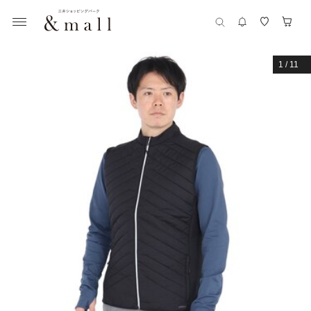
1
/
11