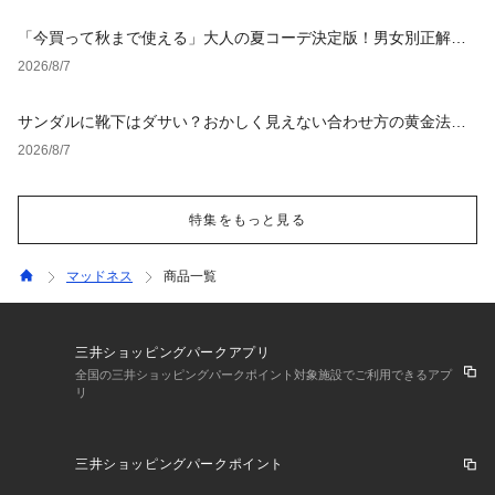
「今買って秋まで使える」大人の夏コーデ決定版！男女別正解ス
タイルとNGな着こなし
2026/8/7
サンダルに靴下はダサい？おかしく見えない合わせ方の黄金法則
と男女別おすすめコーデ
2026/8/7
特集をもっと見る
マッドネス
商品一覧
三井ショッピングパークアプリ
全国の三井ショッピングパークポイント対象施設でご利用できるアプ
リ
三井ショッピングパークポイント