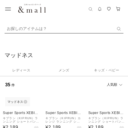
お探しのアイテムは？
マッドネス
レディース
メンズ
キッズ・ベビー
35
人気順
件
マッドネス
Super Sports XEBIO
Super Sports XEBIO
Super Sports XEBIO
&mall店
&mall店
&mall店
キプラン（KIPRUN）ラ
キプラン（KIPRUN）カ
キプラン（KIPRUN）ラ
ンニング ショートパンツ
レンジ ランニング ショ
ンニング ショートパンツ
BREATHABLE DRY+ 8
ートパンツ BREATHAB
BREATHABLE DRY+ 8
¥2,189
¥2,189
¥2,189