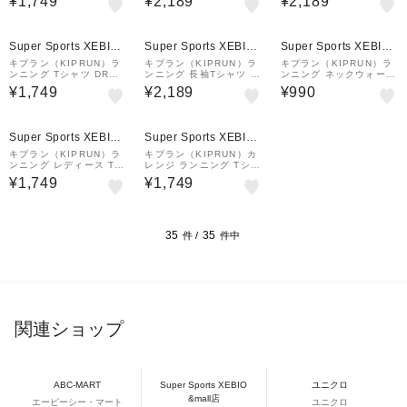
¥1,749
¥2,189
¥2,189
ウォーム 8881680
817439
Super Sports XEBIO
Super Sports XEBIO
Super Sports XEBIO
&mall店
&mall店
&mall店
キプラン（KIPRUN）ラ
キプラン（KIPRUN）ラ
キプラン（KIPRUN）ラ
ンニング Tシャツ DRY+
ンニング 長袖Tシャツ U
ンニング ネックウォーマ
8841380
Vカット DRY 500 UV 8
ー 8651314
¥1,749
¥2,189
¥990
817440
Super Sports XEBIO
Super Sports XEBIO
&mall店
&mall店
キプラン（KIPRUN）ラ
キプラン（KIPRUN）カ
ンニング レディース Tシ
レンジ ランニング Tシャ
ャツ 透湿性 RUN 500 8
ツ DRY+ 8842689
¥1,749
¥1,749
831477
35
35
件 /
件中
関連ショップ
ABC-MART
Super Sports XEBIO
ユニクロ
&mall店
エービーシー・マート
ユニクロ