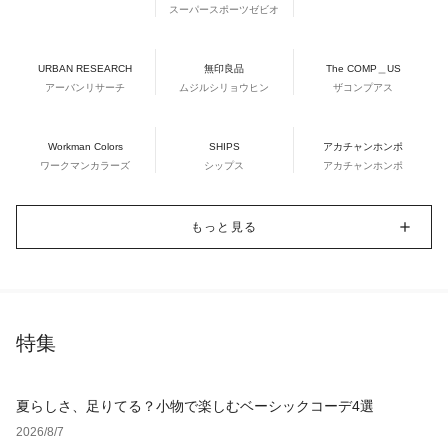
スーパースポーツゼビオ
URBAN RESEARCH
無印良品
The COMP＿US
アーバンリサーチ
ムジルシリョウヒン
ザコンプアス
Workman Colors
SHIPS
アカチャンホンポ
ワークマンカラーズ
シップス
アカチャンホンポ
もっと見る
特集
夏らしさ、足りてる？小物で楽しむベーシックコーデ4選
2026/8/7