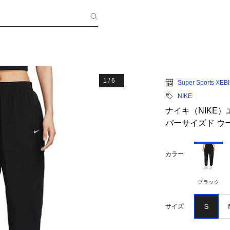
1
/
6
Super Sports XEB
NIKE
ナイキ（NIKE
バーサイズド ウーブ
カラー
ブラック
Ｓ
サイズ