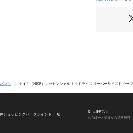
●撥水性とUVカ
店）
イズのパンツは、
ーブン素材に、速
プラス。涼しくさ
●ドローコード付
フィット感に調節
●スマートフォン
えた手を温めるの
●左太ももにスウ
●太陽光のUVAと
れた部分に限られ
は、良質な日焼け
●洗濯機洗い可能
パンツ
ナイキ（NIKE）エッセンシャル ミッドライズ オーバーサイズド ウーブン 
●オーバーサイズ
●フルレングス:足
【商品の購入にあ
※弊社独自の採寸
&mallデスク
井ショッピングパークポイント
すため、多少の誤
ららぽーと受取なら送料無料
※一部商品におい
記と異なる場合が