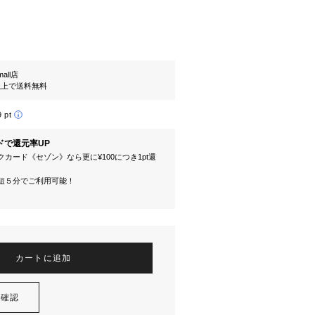
mall店
円以上で送料無料
9 pt
ドで還元率UP
カード《セゾン》なら更に¥100につき1pt還
短５分でご利用可能！
カートに追加
を確認