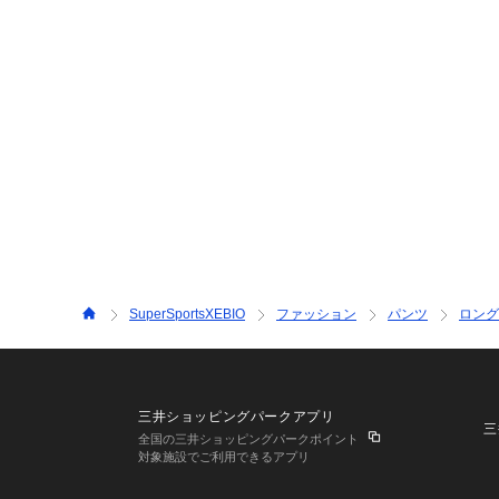
SuperSportsXEBIO
ファッション
パンツ
ロング
三井ショッピングパークアプリ
三
全国の三井ショッピングパークポイント
対象施設でご利用できるアプリ