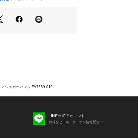
ット機能の両方を備えたこのオーバーサ
雨の日にも晴れの日にも対応。軽量ウ
乾性に優れたメッシュ裏地を部分的に
らりとした状態が持続します。
きの伸縮性ウエストバンドで、完璧な
可能。
や鍵を素早く収納できるポケット。冷
にも便利。
ッシュロゴの刺繍
UVBから保護されるのは、衣服で覆わ
ます。露出した肌を保護するために
止めの使用をお勧めします。
ジョガーパンツ FV7669-010
フィット:大きめの余裕のある着心地
首の下までの丈
たっての注意事項】
・計量方法により計測を行っておりま
LINE公式アカウント
差が生じる場合があります。
お得なセール・クーポン情報配信中
て弊社カラー表記がメーカーカラー表
あります。