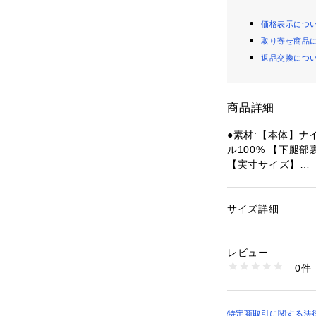
価格表示につ
取り寄せ商品
返品交換につ
商品詳細
●素材:【本体】ナ
ル100% 【下腿部
【実寸サイズ】
●Sサイズ詳細:【ウ
 【前股上】30.5c
 【裾幅】13cm
サイズ詳細
性別：
レディース
●Mサイズ詳細:【ウ
カテゴリー：
ファッ
 【前股上】31cm
レビュー
幅】13cm
商品番号：
15400004
0件
●Lサイズ詳細:【ウ
10869926601 （
 【前股上】32cm
幅】13.5cm
●ベトナム製
特定商取引に関する法律に基づ