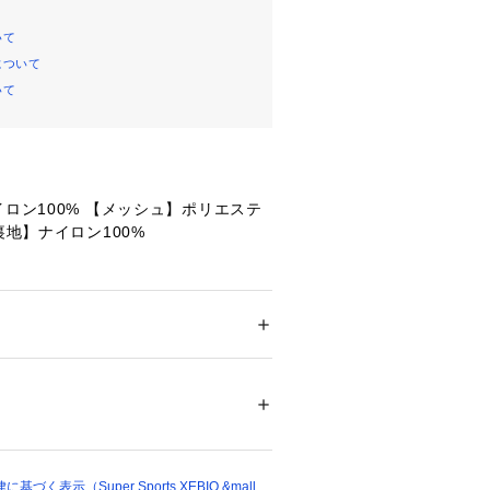
いて
について
いて
イロン100% 【メッシュ】ポリエステ
裏地】ナイロン100%
エスト】68cm 【ヒップ】108cm
m 【渡り幅】32cm 【股下】70.5cm
エスト】70cm 【ヒップ】110cm
ション
 ＞ 
パンツ
 ＞ 
ロングパンツ
 【渡り幅】34cm 【股下】71cm 【裾
20603 
（モール）
エスト】76cm 【ヒップ】114cm
ショップ）
 【渡り幅】36cm 【股下】71cm 【裾
く表示（Super Sports XEBIO &mall