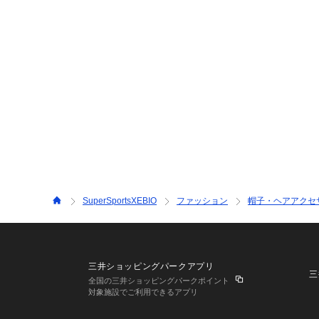
SuperSportsXEBIO
ファッション
帽子・ヘアアクセ
三井ショッピングパークアプリ
三
全国の三井ショッピングパークポイント
対象施設でご利用できるアプリ