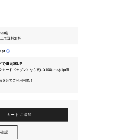
mall店
円以上で送料無料
0 pt
ドで還元率UP
カード《セゾン》なら更に¥100につき1pt還
短５分でご利用可能！
カートに追加
を確認