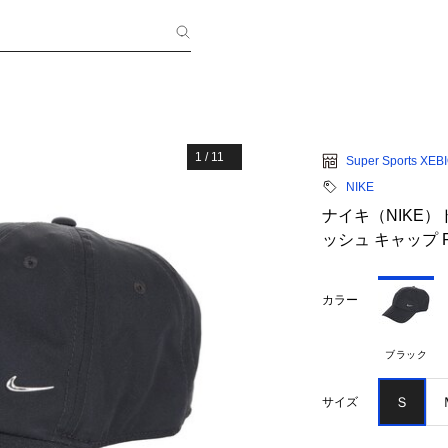
1
/
11
Super Sports XEB
NIKE
ナイキ（NIKE）
ッシュ キャップ F
カラー
ブラック
Ｓ
サイズ