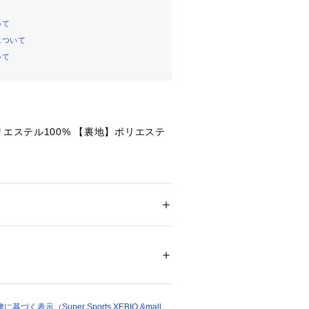
いて
について
いて
リエステル100% 【裏地】ポリエステ
囲】55～57cm 【つばの長さ】7cm
メンズ
ップで、スウッシュゲームをステップ
ション
 ＞ 
帽子・ヘアアクセサリー
 ＞ 
キャッ
カーブしたツバとメタルのスウッシュ
印象を与え、吸汗速乾素材が暖かく日
も涼しく快適な着心地をサポートす
72885 
（モール）
ショップ）
はどれも、中間の高さでどんな日にも
く表示（Super Sports XEBIO &mall