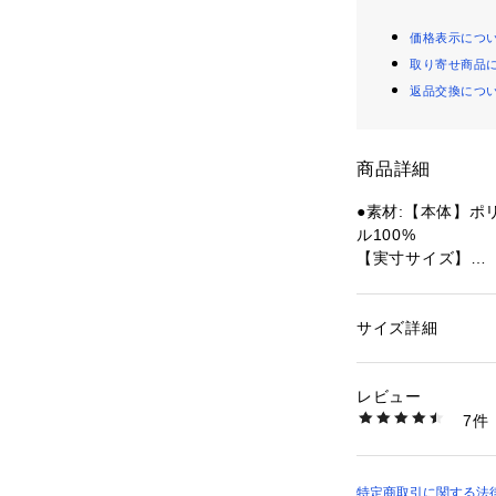
価格表示につ
取り寄せ商品
返品交換につ
商品詳細
●素材:【本体】ポ
ル100%
【実寸サイズ】
●Mサイズ詳細:【頭
●ベトナム製
●DRY-FIT
サイズ詳細
性別：
レディース
●このクラブキャ
カテゴリー：
ファッ
プ
アップさせよう。
レビュー
ロゴがクリーンな
7件
差しの強い天候で
商品番号：
15400003
10836791301 （
る。
●クラブキャップ
合うスタイル。
特定商取引に関する法律に基づ