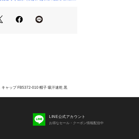
FITテクノロジーが汗を素早く蒸発させ、ドラ
保つ。
量で滑らかな肌触り。
ンドのメタルクランプでフィット感を
ント/男性ナビゲーターS/身長164c
めな軽くて速乾性のあるキャップで
っているので普段使いでもスタイリッ
れます。
ャップ FB5372-010 帽子 吸汗速乾 黒
たっての注意事項】
・計量方法により計測を行っておりま
差が生じる場合がございます。
て弊社カラー表記がメーカーカラー表
ございます。
LINE公式アカウント
いのモニター環境により、掲載画像と
お得なセール・クーポン情報配信中
が若干異なる場合があります。
品のパッケージ・デザイン・仕様につ