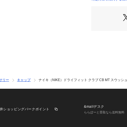
●Nike Dri-
店）
イで快適な状態を
●ツイル素材は軽
●スウッシュブラ
簡単に調節可能。
【ナビゲーターコメ
m/普段サイズ:L】
運動時にもおすす
す。
メタルのロゴが入
シュに身に着けら
サリー
キャップ
ナイキ（NIKE）ドライフィット クラブ CB MT スウッシュ キ
【商品の購入にあ
※弊社独自の採寸
すため、多少の誤
※一部商品におい
記と異なる場合が
&mallデスク
井ショッピングパークポイント
※ブラウザやお使
ららぽーと受取なら送料無料
実際の商品の色味
※掲載の価格・製