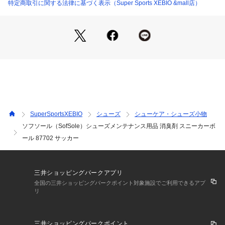
予告なく変更することがあります。あらかじめご了承くださ
特定商取引に関する法律に基づく表示（Super Sports XEBIO &mall店）
い。ソフソール Sof Sole SofSole スーパースポーツゼビオ ゼ
ビオ Super Sports XEBIO シューズ小物 アクセサリー シュー
ズメンテ シューズメンテナンス小物 芳香 汗 2025_06_rss_sh
oes
SuperSportsXEBIO
シューズ
シューケア・シューズ小物
ソフソール（SofSole）シューズメンテナンス用品 消臭剤 スニーカーボ
ール 87702 サッカー
三井ショッピングパークアプリ
全国の三井ショッピングパークポイント対象施設でご利用できるアプ
リ
三井ショッピングパークポイント