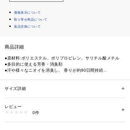
価格表示について
取り寄せ商品について
返品交換について
商品詳細
●原材料:ポリエステル、ポリプロピレン、サリチル酸メチル
●多目的に使える芳香・消臭剤
●汗や様々なニオイを消臭し、 香りが約90日間持続
●爽やかなフレッシュ&グリーンの香り
●中国製
サイズ詳細
性別：
レディース
メンズ
【商品の購入にあたっての注意事項】
カテゴリー：
シューズ
 ＞ 
シューケア・シューズ小物
※一部商品において弊社カラー表記がメーカーカラー表記と異
レビュー
なる場合がございます。
商品番号：
1540000363958 
（モール）
0件
※ブラウザやお使いのモニター環境により、掲載画像と実際の
10546730001 （ショップ）
商品の色味が若干異なる場合がございます。
※掲載の価格・製品のパッケージ・デザイン・仕様について、