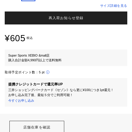
サイズ詳細を見る
再入荷お知らせ登録
¥605
税込
Super Sports XEBIO &mall店
購入合計金額4,990円以上で送料無料
取得予定ポイント数：
5 pt
提携クレジットカードで還元率UP
三井ショッピングパークカード《セゾン》なら更に¥100につき1pt還元！
お申し込み完了後、最短５分でご利用可能！
今すぐお申し込み
店舗在庫を確認