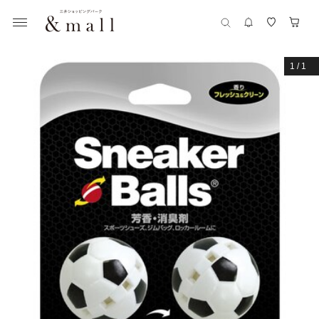
1
/
1