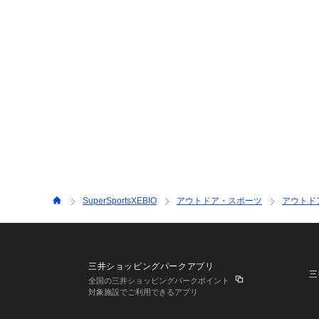
SuperSportsXEBIO
アウトドア・スポーツ
アウトド
三井ショッピングパークアプリ
三
全国の三井ショッピングパークポイント
対象施設でご利用できるアプリ