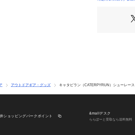
先端を引っ張ると
店）
ぎた場合は、前方
す。
●Reuseパッケ
ポーチとしてお使
●反射素材入り:夜
【商品の購入にあ
※一部商品におい
記と異なる場合が
※ブラウザやお使
実際の商品の色味
※掲載の価格・製
ア
アウトドアギア・グッズ
キャタピラン（CATERPYRUN）シューレース 靴ひ
いて、予告なく変
了承ください。キャタ
ポーツゼビオ ゼビオ S
物 アクセサリー 
&mallデスク
井ショッピングパークポイント
ららぽーと受取なら送料無料