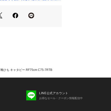
フィット感が増します。コブが余り過
へ絡め通すか、くびれ部をカットしま
ージ:パッケージは中身を取り出した後、
いいただけます。
間の安全対策に!
たっての注意事項】
て弊社カラー表記がメーカーカラー表
ございます。
いのモニター環境により、掲載画像と
が若干異なる場合があります。
品のパッケージ・デザイン・仕様につ
も キャタピー RF75cm C75-7RTB
更することがあります。あらかじめご
ピラン CATERPYRUN スーパース
uper Sports XEBIO シューズ小
シューレース
LINE公式アカウント
お得なセール・クーポン情報配信中