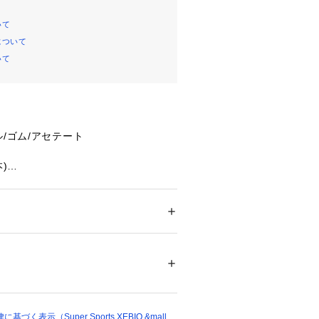
いて
について
いて
ル/ゴム/アセテート
)
もサイズ】75cm 【シューズの紐穴
 【ひもサイズ】60cm 【シューズの紐
メンズ
)
ドア・スポーツ
 ＞ 
アウトドア
 ＞ 
アウトドア
エアーキャタピーはコブ状のふくらみと
た、「結ばない靴ひも」です。先端の
プル形状で、一般的な靴ひもの通し方
44731 
（モール）
ショップ）
けます。適切なフィット感でご使用く
先端のコブは1～2余るようにします。
く表示（Super Sports XEBIO &mall