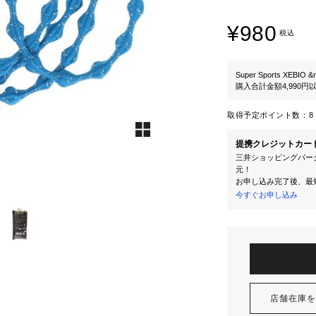
¥980
税込
Super Sports XEBIO &
購入合計金額4,990
取得予定ポイント数：
8 
提携クレジットカー
三井ショッピングパーク
元！
お申し込み完了後、最
今すぐお申し込み
店舗在庫