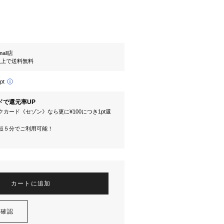
mall店
円以上で送料無料
pt
ドで還元率UP
カード《セゾン》なら更に¥100につき1pt還
短５分でご利用可能！
カートに追加
を確認