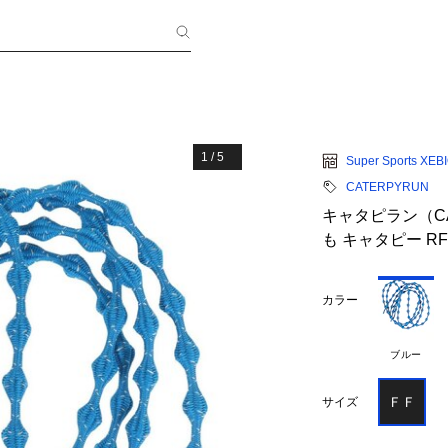
1
/
5
Super Sports XEB
CATERPYRUN
キャタピラン（CA
も キャタピー RF7
カラー
ブルー
ＦＦ
サイズ