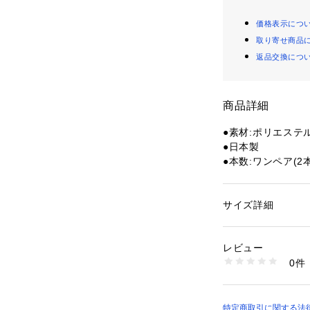
価格表示につ
取り寄せ商品
返品交換につ
商品詳細
●素材:ポリエステ
●日本製
●本数:ワンペア(2本
●サイズ:75cm30in
●サイズ目安:【ひ
数】6～7穴(片側)
サイズ詳細
性別：
レディース
穴数】4～5穴(片側
カテゴリー：
アウト
ギア・グッズ
●特徴・通し方:
レビュー
高い伸縮性を持っ
0件
みコブのあるシン
商品番号：
15400003
10819733501 （
で、ご使用いただ
ださい。
●フィッティング:
特定商取引に関する法律に基づ