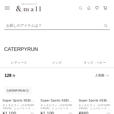
お探しのアイテムは？
CATERPYRUN
レディース
メンズ
キッズ・ベビー
128
人気順
件
CATERPYRUN
Super Sports XEBIO
Super Sports XEBIO
Super Sports XEBIO
&mall店
&mall店
&mall店
キャタピラン（CATERP
キャタピラン（CATERP
キャタピラン（CATERP
YRUN）シューレース 靴
YRUN）シューレース 靴
YRUN）シューレース 靴
ひも マジックレース 2.0
ひも マジックレース 2.0
ひも エアキャタピーRF5
¥1,100
¥1,100
¥980