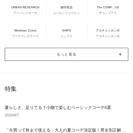
URBAN RESEARCH
無印良品
The COMP＿US
アーバンリサーチ
ムジルシリョウヒン
ザコンプアス
Workman Colors
SHIPS
アカチャンホンポ
ワークマンカラーズ
シップス
アカチャンホンポ
もっと見る
特集
夏らしさ、足りてる？小物で楽しむベーシックコーデ4選
2026/8/7
「今買って秋まで使える」大人の夏コーデ決定版！男女別正解ス