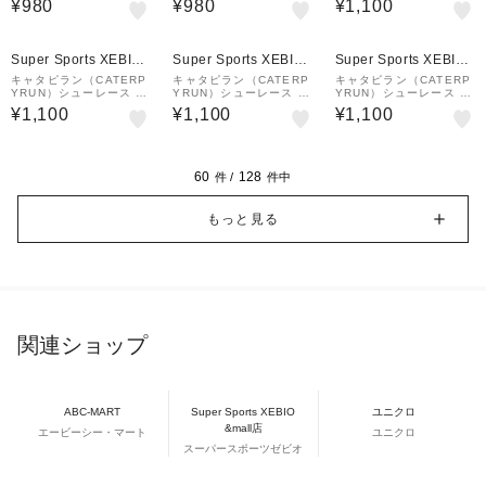
¥980
¥980
¥1,100
0cm CAR70-7RJB
m CAR70-7SW
135cm ブルーパターン
M2-135-PBLU
Super Sports XEBIO
Super Sports XEBIO
Super Sports XEBIO
&mall店
&mall店
&mall店
キャタピラン（CATERP
キャタピラン（CATERP
キャタピラン（CATERP
YRUN）シューレース 靴
YRUN）シューレース 靴
YRUN）シューレース 靴
ひも マジックレース2.0
ひも マジックレース2.0
ひも マジックレース2.0
¥1,100
¥1,100
¥1,100
135cm レッド M2-135-
135cm オレンジ M2-13
135cm グリーンパター
RED
5-ORG
ン M2-135-PGRN
60
128
件 /
件中
もっと見る
関連ショップ
ABC-MART
Super Sports XEBIO
ユニクロ
&mall店
エービーシー・マート
ユニクロ
スーパースポーツゼビオ