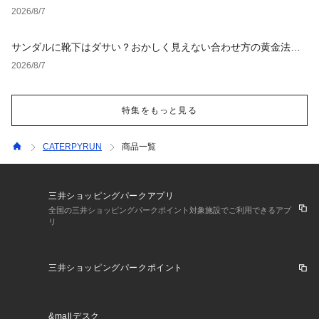
タイルとNGな着こなし
2026/8/7
サンダルに靴下はダサい？おかしく見えない合わせ方の黄金法則
と男女別おすすめコーデ
2026/8/7
特集をもっと見る
CATERPYRUN
商品一覧
三井ショッピングパークアプリ
全国の三井ショッピングパークポイント対象施設でご利用できるアプ
リ
三井ショッピングパークポイント
&mallデスク