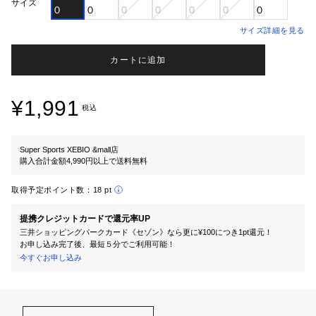
サイズ
０
０
０
０
０
０
０
サイズ詳細を見る
カートに追加
¥1,991
税込
Super Sports XEBIO &mall店
購入合計金額4,990円以上で送料無料
取得予定ポイント数：
18 pt
提携クレジットカードで還元率UP
三井ショッピングパークカード《セゾン》なら更に¥100につき1pt還元！
お申し込み完了後、最短５分でご利用可能！
今すぐお申し込み