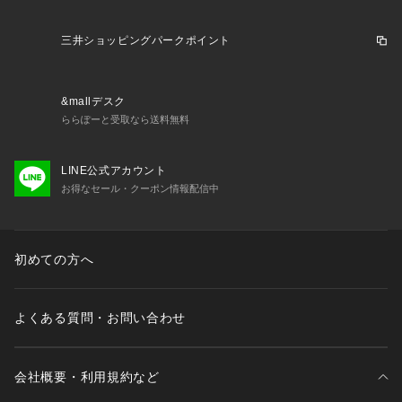
BATSUSA スニーカーサンダル 23ss_sandal_SAL lb2308_水
遊び_ エルブレス_lp_サンダル 23GYM_sandal lb2305_フェ
三井ショッピングパークポイント
ス_ エルブレス_lp_サンダル エルブレス 2024ssx 2024ssx_s
dl shsoc_shr shsoc_br mens_casual_sandal お気に入り登録
多数 2024_nikesl_sh nj2503l shsummer toenNNsh 2025_06
&mallデスク
_rss_shoes sl62ln nike_xebi06 sh07rec blsun07 sandal_xe
ららぽーと受取なら送料無料
bio 2607topsale
LINE公式アカウント
お得なセール・クーポン情報配信中
初めての方へ
よくある質問・お問い合わせ
会社概要・利用規約など