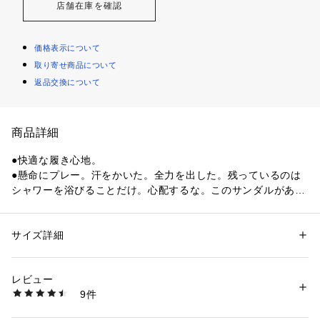
店舗在庫を確認
価格表示について
取り寄せ商品について
返品交換について
商品詳細
●快適な履き心地。
●懸命にプレー。汗をかいた。全力を出した。残っているのは
シャワーを浴びることだけ。心配するな。このサンダルがあな
たを守る。一体型フォームデザインが柔らかくて快適な履き心
地を提供。ソールのトラクションパターンが濡れた場所で効果
を発揮。パーティーに履いて行っても誰もシャワーを浴びたこ
サイズ詳細
性別：
メンズ
とに気づかないほどの優れた速乾性が特徴。
カテゴリー：
シューズ
 ＞ 
サンダル
レビュー
●素材:【アッパー】合成樹脂 【アウトソール】合成底
商品番号：
1540000260740 
（モール）
9件
●ベトナム製
10764374401 （ショップ）