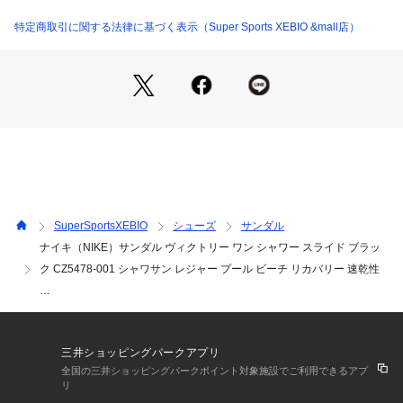
【商品の購入にあたっての注意事項】
※メーカーの環境保護取り組みの一環として、シューズ内の詰
特定商取引に関する法律に基づく表示（Super Sports XEBIO &mall店）
め物や包装紙などの梱包資材が簡素化されている場合がありま
す。ご理解のほどよろしくお願いいたします。
【本商品について】
※シューズの製造過程で、接着剤の付着や縫製のズレ・歪みを
生じている場合がありますが、使用上問題無いと判断したもの
を販売しております。あらかじめご了承のうえ、お買い求めく
ださい。
※一部商品において弊社カラー表記がメーカーカラー表記と異
なる場合があります。
※ブラウザやお使いのモニター環境により、掲載画像と実際の
SuperSportsXEBIO
シューズ
サンダル
商品の色味が若干異なる場合があります。
ナイキ（NIKE）サンダル ヴィクトリー ワン シャワー スライド ブラッ
掲載の価格・製品のパッケージ・デザイン・仕様について、予
ク CZ5478-001 シャワサン レジャー プール ビーチ リカバリー 速乾性
告なく変更することがあります。あらかじめご了承ください。
※シューズの製造過程で、接着剤の付着や縫製のズレ・歪みが
…
ある場合があります。あらかじめご了承のうえ、お買い求めく
ださい。ナイキ NIKE VICTORI ONE SHOWER SLIDE スーパ
ーゼビオ ゼビオ Super Sports XEBIO スポーツサンダル 夏 サ
三井ショッピングパークアプリ
ンダル シャワーサンダル Men's Mens メンズ めんず 男性 黒
全国の三井ショッピングパークポイント対象施設でご利用できるアプ
 くろ sandal-0428 靴 最安値挑戦中 fathersday2105 nk-sadl_
リ
ln サンダル sdl-sh nike_sndr サンダル ゼビオ おすすめ商品 L