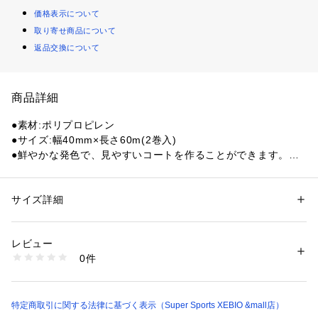
価格表示について
取り寄せ商品について
返品交換について
商品詳細
●素材:ポリプロピレン
●サイズ:幅40mm×長さ60m(2巻入)
●鮮やかな発色で、見やすいコートを作ることができます。
●非伸縮テープ
●バドミントン・ソフトバレー用
●専用カッター付き
サイズ詳細
性別：
レディース
メンズ
●日本製
カテゴリー：
アウトドア・スポーツ
 ＞ 
スポーツ全般
 ＞ 
その他競技ボール
レビュー
【商品の購入にあたっての注意事項】
商品番号：
1540000247168 
（モール）
0件
※一部商品において弊社カラー表記がメーカーカラー表記と異
10772220401 （ショップ）
なる場合がございます。
※ブラウザやお使いのモニター環境により、掲載画像と実際の
商品の色味が若干異なる場合があります。
特定商取引に関する法律に基づく表示（Super Sports XEBIO &mall店）