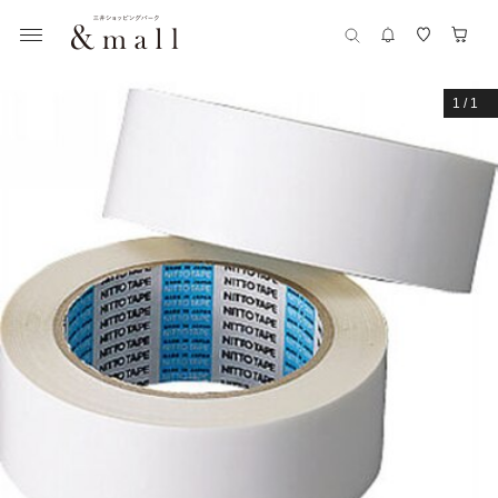
1
/
1