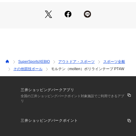
※掲載の価格・製品のパッケージ・デザイン・仕様について、
予告なく変更することがあります。あらかじめご了承くださ
い。モルテン molten スーパースポーツゼビオ ゼビオ Super S
ports XEBIO ボール ball ボール ball ボール小物 球技
SuperSportsXEBIO
アウトドア・スポーツ
スポーツ全般
その他競技ボール
モルテン（molten）ポリラインテープ PT4W
三井ショッピングパークアプリ
全国の三井ショッピングパークポイント対象施設でご利用できるアプ
リ
三井ショッピングパークポイント