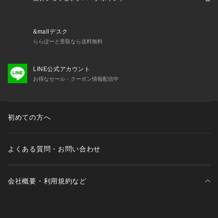
S」ラバーは、そのような有害物質を徹底的に排除。製造に携
わるスタッフからそのラバーで練習や試合を行うプレーヤーに
至るまで、誰一人環境面や健康面を案じることなく、安心して
&mallデスク
手に取ることができます。ハイパフォーマンス&クリーンなラ
ららぽーと受取なら送料無料
バーの象徴です。
LINE公式アカウント
【商品の購入にあたっての注意事項】
お得なセール・クーポン情報配信中
※一部商品において弊社カラー表記がメーカーカラー表記と異
なる場合がございます。
※ブラウザやお使いのモニター環境により、掲載画像と実際の
商品の色味が若干異なる場合があります。
初めての方へ
※掲載の価格・製品のパッケージ・デザイン・仕様について、
予告なく変更することがあります。あらかじめご了承くださ
い。エクシオン XIOM 卓球 卓球ラバー 
よくある質問・お問い合わせ
会社概要・利用規約など
三井不動産が展開する商業施設一覧