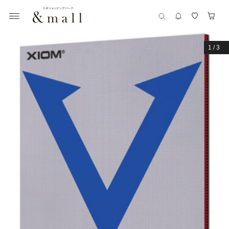
1
/
3