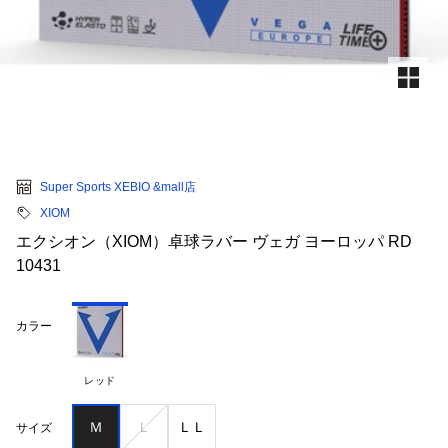
Super Sports XEBIO &mall店
XIOM
エクシオン（XIOM）卓球ラバー ヴェガ ヨーロッパ RD
10431
カラー
レッド
Ｍ
Ｌ
ＬＬ
サイズ