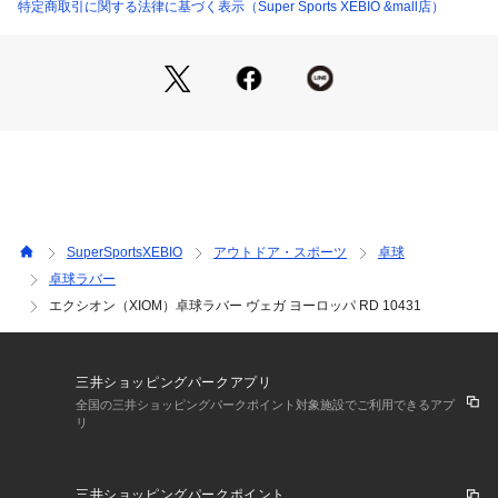
●HYPER ELASTO:2008年にスピードグルーの使用が全面禁止
特定商取引に関する法律に基づく表示（Super Sports XEBIO &mall店）
された後、そのテンション効果をラバーに内蔵するべく開発さ
れたテクノロジーです。スピードグルーや補助剤を使わないの
に、それらを使用したような打球感、打球音、飛距離、回転力
を実現しました。加速性能を上げた「IMB」、弧線の高さを追
及した「BIG WINDOW」、中国製の粘着ラバーを模した「CS
T」など様々なバリエーションで発展し、今日のELASTO FUT
URA」の基礎を築いていきました。言わば、XIOMラバーの核
を形成したイノベーションです。
●TENSOR:XIOM社が開発した、ラバー内部にスピードグルー
を塗ったものと同様のテンション効果を持たせるテクノロジー
SuperSportsXEBIO
アウトドア・スポーツ
卓球
です。ゴム分子の構造をピンと張りつめた状態にし、それを半
卓球ラバー
永久的にキープさせています。「TENSOR」ラバーでボールを
エクシオン（XIOM）卓球ラバー ヴェガ ヨーロッパ RD 10431
打つと、プレーヤーは余計な労力を使うことなく、楽にスピー
ドが乗ってスピンの効いたボールを繰り出すことが可能です。
XIOMはこの技術をベースに独自の考察とアレンジを加え、
「HYPER ELASTO」テクノロジーを完成。すべてのXIOMラ
三井ショッピングパークアプリ
バーの土台となっています。
全国の三井ショッピングパークポイント対象施設でご利用できるアプ
●BIOS:「TENSOR」と同じくXIOM社が開発したクリーンなラ
リ
バー製造のテクノロジーです。旧タイプのラバーの中には、そ
の製造過程で環境に悪影響を与える物質や発がん性物質などが
発生したり、配合されたりしているものがありました。「BIO
三井ショッピングパークポイント