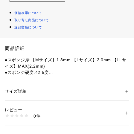
価格表示について
取り寄せ商品について
返品交換について
商品詳細
●スポンジ厚:【Mサイズ】1.8mm 【Lサイズ】2.0mm 【LLサ
イズ】MAX(2.2mm)
●スポンジ硬度:42.5度
●ドイツ製
●至高の使いやすさで大人気。ヴェガ=使いやすい、というイメ
ージを最も広く世間に知らしめたのが、このヴェガヨーロッパ
サイズ詳細
性別：
レディース
メンズ
だ。ヴェガアジアと共通のやわらかくしなやかなトップシート
カテゴリー：
アウトドア・スポーツ
 ＞ 
卓球
 ＞ 
卓球ラバー
に42.5度の適度に軟らかいスポンジを組み合わせたことで、回
レビュー
転とスピードが絶妙に調和した、珠玉のコントロール性能を実
商品番号：
1540000182503 
（モール）
0件
現。技術の未熟な選手が打っても驚くほどボールが相手コート
10731372901 （ショップ）
に入るため、ビギナーを教える指導者にも好評。シリーズの代
表作として今なお愛され続けている。