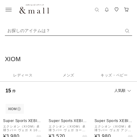
お探しのアイテムは？
XIOM
レディース
メンズ
キッズ・ベビー
15
人気順
件
XIOM
Super Sports XEBIO
Super Sports XEBIO
Super Sports XEBIO
&mall店
&mall店
&mall店
エクシオン（XIOM）卓
エクシオン（XIOM）卓
エクシオン（XIOM）卓
球ラバー ヴェガ X 1037
球ラバー ヴェガ ヨーロ
球ラバー ヴェガ アジア
1
ッパ BK 10431
10451 BK
¥3,980
¥3,520
¥3,980