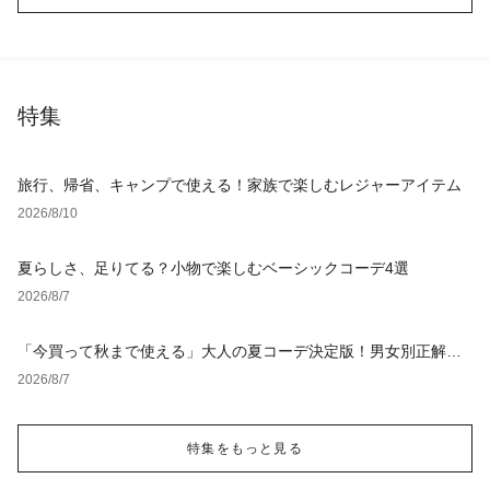
特集
旅行、帰省、キャンプで使える！家族で楽しむレジャーアイテム
2026/8/10
夏らしさ、足りてる？小物で楽しむベーシックコーデ4選
2026/8/7
「今買って秋まで使える」大人の夏コーデ決定版！男女別正解ス
タイルとNGな着こなし
2026/8/7
特集をもっと見る