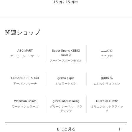
15
15
件 /
件中
関連ショップ
ABC-MART
Super Sports XEBIO
ユニクロ
&mall店
エービーシー・マート
ユニクロ
スーパースポーツゼビオ
URBAN RESEARCH
gelato pique
無印良品
アーバンリサーチ
ジェラートピケ
ムジルシリョウヒン
Workman Colors
green label relaxing
ORiental TRaffic
ワークマンカラーズ
グリーンレーベル リラ
オリエンタルトラフィッ
クシング
ク
もっと見る