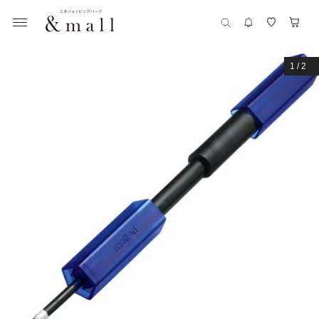
1
/
2