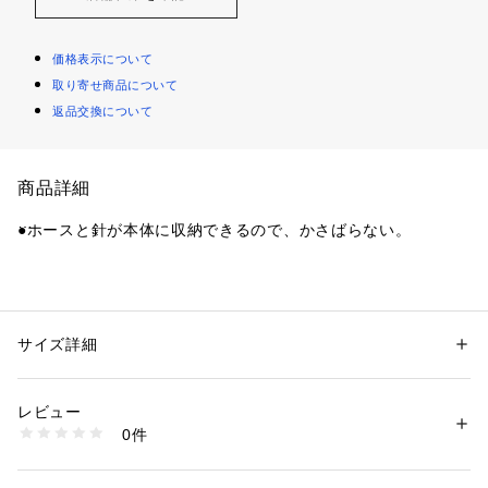
価格表示について
取り寄せ商品について
返品交換について
商品詳細
●ホースと針が本体に収納できるので、かさばらない。
●素材:プラスチック
●サイズ:直径3.7×長さ21cm
●重さ:125g
サイズ詳細
性別：
レディース
メンズ
●空気入れがラク!:圧力タンク内臓なので、同サイズのハンドポ
カテゴリー：
アウトドア・スポーツ
 ＞ 
スポーツ全般
 ＞ 
その他競技ボール
ンプと比べ約1/3の力で、らくらく空気を入れられます。
レビュー
●針とホースを完全収納!:持ち運び時の針折れを防止するポップ
商品番号：
1540000001913 
（モール）
0件
【アウトソールホース構造
10353084601 （ショップ）
●使用用途:サッカーボール/バレーボール/バスケットボール/ス
ポーツ用のボール