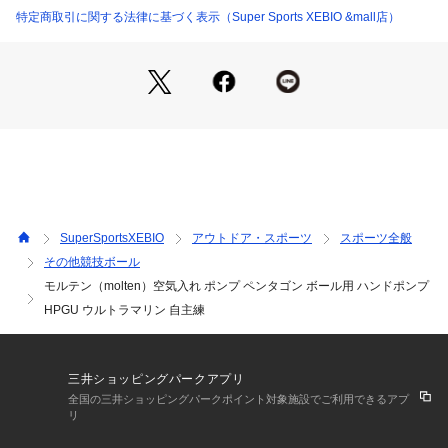
●台湾製
特定商取引に関する法律に基づく表示（Super Sports XEBIO &mall店）
【商品の購入にあたっての注意事項】
※一部商品において弊社カラー表記がメーカーカラー表記と異
なる場合があります。
※ブラウザやお使いのモニター環境により、掲載画像と実際の
商品の色味が若干異なる場合があります。
掲載の価格・製品のパッケージ・デザイン・仕様について、予
告なく変更することがあります。あらかじめご了承ください。
モルテン molten スーパースポーツゼビオ ゼビオ Super Sport
s XEBIO ボール ball ボール ball ボール小物 空気入れ ポンプ
SuperSportsXEBIO
アウトドア・スポーツ
スポーツ全般
 球技 okinawa3980
その他競技ボール
モルテン（molten）空気入れ ポンプ ペンタゴン ボール用 ハンドポンプ
HPGU ウルトラマリン 自主練
三井ショッピングパークアプリ
全国の三井ショッピングパークポイント対象施設でご利用できるアプ
リ