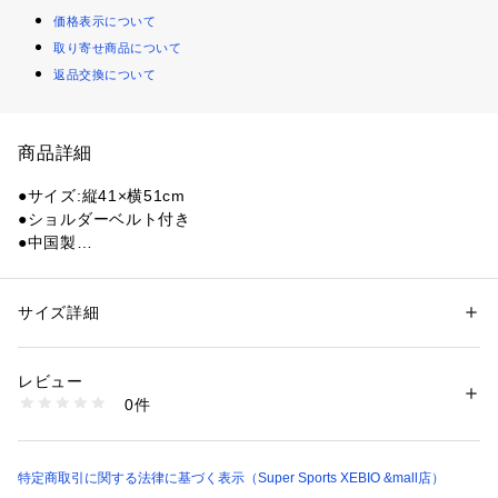
価格表示について
取り寄せ商品について
返品交換について
商品詳細
●サイズ:縦41×横51cm
●ショルダーベルト付き
●中国製
●持ち方をショルダーとハンドルから選べます。
【商品の購入にあたっての注意事項】
サイズ詳細
性別：
レディース
メンズ
※一部商品において弊社カラー表記がメーカーカラー表記と異
カテゴリー：
アウトドア・スポーツ
 ＞ 
スポーツ全般
 ＞ 
その他競技ボール
なる場合があります。
レビュー
※ブラウザやお使いのモニター環境により、掲載画像と実際の
商品番号：
1540000001592 
（モール）
0件
商品の色味が若干異なる場合があります。
10313420701 （ショップ）
※掲載の価格・製品のパッケージ・デザイン・仕様について、
予告なく変更することがあります。あらかじめご了承くださ
い。モルテン molten スーパースポーツゼビオ ゼビオ Super S
特定商取引に関する法律に基づく表示（Super Sports XEBIO &mall店）