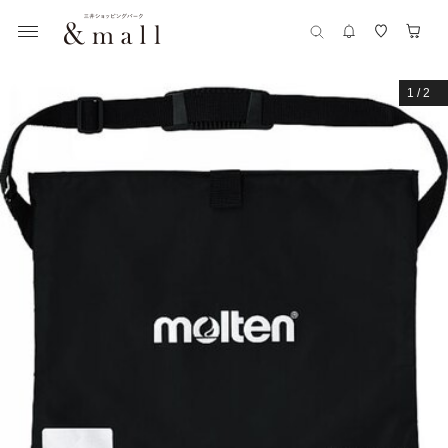
1
/
2