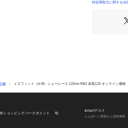
す。
特定商取引に関する法律に基づ
●日本製
店）
【商品の購入にあ
※一部商品におい
記と異なる場合が
※ブラウザやお使
実際の商品の色味
※掲載の価格・製
いて、予告なく変
了承ください。イズフ
ビオ ゼビオ Super
サリー シューレー
小物
イズフィット（is-fit）シューレース 120cm RB2 赤黒120 オンライン価格
&mallデスク
井ショッピングパークポイント
ららぽーと受取なら送料無料