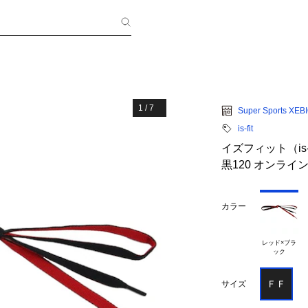
1
/
7
Super Sports XEB
is-fit
イズフィット（is-f
黒120 オンライ
カラー
レッド×ブラ

ＦＦ
サイズ