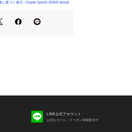
く表示（Super Sports XEBIO &mall
たっての注意事項】
て弊社カラー表記がメーカーカラー表
あります。
いのモニター環境により、掲載画像と
が若干異なる場合があります。
品のパッケージ・デザイン・仕様につ
更することがあります。あらかじめご
ィット is-fit スーパースポーツゼ
 Sports XEBIO シューズ小物 アクセ
ス
LINE公式アカウント
お得なセール・クーポン情報配信中