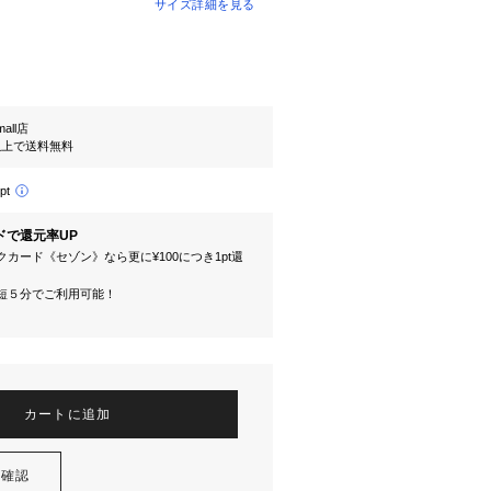
サイズ詳細を見る
mall店
円以上で送料無料
pt
ドで還元率UP
カード《セゾン》なら更に¥100につき1pt還
短５分でご利用可能！
カートに追加
を確認