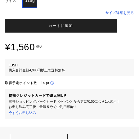
115g
サイズ
サイズ詳細を見る
カートに追加
¥1,560
税込
LUSH
購入合計金額4,990円以上で送料無料
取得予定ポイント数：
14 pt
提携クレジットカードで還元率UP
三井ショッピングパークカード《セゾン》なら更に¥100につき1pt還元！
お申し込み完了後、最短５分でご利用可能！
今すぐお申し込み