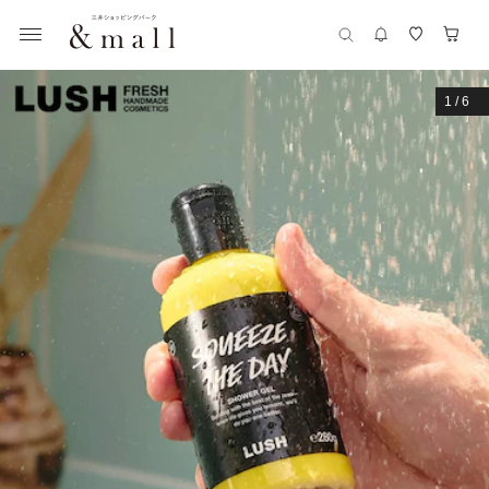
1
/
6