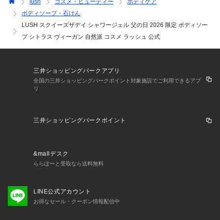
lush
コスメ・ビューティー
ボディケア
ボディソープ・石けん
LUSH スクイーズザデイ シャワージェル 父の日 2026 限定 ボディソー
■使用方法
プ シトラス ヴィーガン 自然派 コスメ ラッシュ 公式
使い方はとても簡単！ ボトルを軽く振り、適量をスポンジや
タオルまたは両手でよく泡立てます。そして、お肌や髪の汚れ
となじませてから、きれいに洗い流してください。

三井ショッピングパークアプリ
全国の三井ショッピングパークポイント対象施設でご利用できるアプ
リ
■注意事項
三井ショッピングパークポイント
※LUSHではフレッシュな商品をフレッシュな状態でお使いい
ただくため、購入個数に制限がある場合がございます。

&mallデスク
ららぽーと受取なら送料無料
■原材料の一覧
LINE公式アカウント
水, グリセリン, ココアンホ酢酸Na, ラウレス硫酸Na, ラウリル
お得なセール・クーポン情報配信中
ベタイン, レモン果皮油, 海塩, バクホウシアシトリオドラ葉油, 
アオモジ果実油, レモン果汁, カラギーナン, 香料, PG, 酸化チ