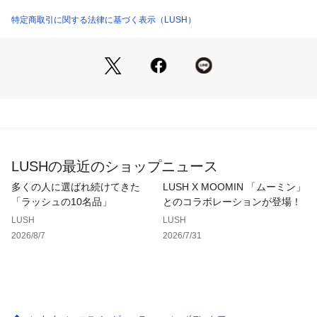
気分になれるでしょう。

生産国：日本
商品番号：
1100500000477 
（モール）
特定商取引に関する法律に基づく表示（LUSH）
64933 （ショップ）
■注目の原材料
＜レモンオイル＞

すっきり爽やかな香りをお肌にまとわせ、さらにツヤをプラ
ス。

＜シーソルト＞

洗い上がりのお肌を柔らかくなめらかにします。

LUSHの最近のショップニュース
＜グリセリン＞

多くの人に選ばれ続けてきた
LUSH X MOOMIN 「ムーミン」
カラギーナンとともにお肌を潤し、肌触りを柔らかくする働き
「ラッシュの10名品」
とのコラボレーションが登場！
があります。

LUSH
LUSH
2026/8/7
2026/7/31
■香り
レモン、レモンマートル、メイチャンのトリプルショットは、
まるでレモンシャーベットのような香りがします。
