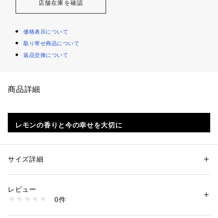
店舗在庫を確認
価格表示について
取り寄せ商品について
返品交換について
商品詳細
レモンの香りと今の幸せを大切に
人生をより豊かに過ごしたいあなたには、レモンオイルが甘く
爽やかな香りと輝くツヤをお肌にまとわせるシャワージェル
サイズ詳細
を。香りで気分をリフレッシュし、シャワータイムを特別なひ
とときへ。今を思いきり謳歌しましょう！

レビュー
性別：
レディース
メンズ
キッズ・ベビー
『スクイーズザデイ』のシトラスノートに包まれていると、あ
カテゴリー：
コスメ・ビューティー
 ＞ 
ボディケア
 ＞ 
ボディソープ・石け
0件
ん
たたかい色彩が夕暮れ空を美しく染めるスペインを旅している