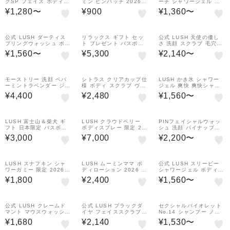
クSP フェイス ボディ
ミン ピンバッチ 2026
ーチ シャワージェル ボ
兼用 スクラブ マスク 毛
限定 ヴィーガン コスメ
ディソープ 液体石鹸 は
¥1,280〜
¥900
¥1,360〜
穴ケア 角質除去 ハチミ
プレゼン ト ラッシュ 公
ちみつ 保湿 しっとり い
ツ ミント 清涼感 オーガ
式
い匂い オレンジ ベルガ
ニック 合成保存料不使用
モット 手作り プレゼン
自然派 プレゼント ギフ
ト ギフト 自然派 ラッシ
公式 LUSH ダーティス
リラックス ギフト セッ
公式 LUSH 天使の優し
ト ラッシュ
ュ
プリングウォッシュ ボデ
ト プレゼント バスボム
さ 洗顔 スクラブ 毛穴ケ
ィソープ シャワージェル
バブルバー 入浴剤
ア クレイ 角質 乾燥肌 フ
¥1,560〜
¥5,300
¥2,140〜
ミント 清涼感 夏 ヴィー
ェイススクラブ ラベンダ
ガン 自然派 ハンドメイ
ー ローズ アーモンド し
ド ギフト プレゼント Dir
っとり 保湿 ヴィーガン
ty ラッシュ
プレゼント ギフト ハン
モーストリー 洗顔 ペパ
シトラス クリアカップ仕
LUSH かき氷 シャワー
ドメイド ラッシュ
ーミントラベンダー ジェ
様 ボディ スクラブ ヴィ
ジェル 爽快 爽快シャワ
ンダーレス ハンドメイド
ーガン プレゼント向け
ー メントール 涼しい オ
¥4,400
¥2,480
¥1,560〜
ヴィーガン 自然由来 コ
オレンジ ソルト 柑橘 角
ーガニック ヴィーガン
スメ
質 リフレッシュ マッサ
プレゼント ミント ハン
ージ ハンドメイド コス
ドメイド 自然派 コスメ
メ
ラッシュ 公式
LUSH 富士山＆柴犬 ギ
LUSH クラウドベリー
PINフェイシャルウォッ
フト 日本限定 バスボム
ボディスプレー 限定 20
シュ 洗顔 パイナップル
入浴剤 バニラ ハンドメ
26 ムーミン コスメ プレ
ライム スイートオレンジ
¥3,000
¥7,000
¥2,200〜
イド ヴィーガン 自然派
ゼント ラッシュ 公式
ハンドメイド ヴィーガン
コスメ ラッシュ 公式
自然由来 コスメ
LUSH スナフキン シャ
LUSH ムーミンママ ボ
公式 LUSH スリーピー
ワーガミー 限定 2026
ディローション 2026 限
シャワージェル ボディソ
ソープ 石鹸 ムーミン 人
定 ボディケア バニラ サ
ープ 液体石鹸 ラベンダ
¥1,800
¥2,400
¥1,560〜
気 ヴィー ガン コスメ プ
ンダルウ ッド ヴィーガ
ー 保湿 リラックス いい
レゼント ラッシュ 公式
ン コスメ プレゼント ラ
香り 残る 自然派 ヴィー
ッシュ 公式
ガン プレゼント ギフト
ラッシュ
公式 LUSH クレームド
公式 LUSH ブラックダ
セクシャルバイオレット
マント マウスウォッシュ
イヤ フェイススクラブ
No.14 シャンプー ノン
タブレット型 デンタルケ
洗顔スクラブ 毛穴 黒ず
シリコン ヴィーガン ボ
¥1,680
¥2,140
¥1,530〜
ア 携帯用 ミント 口臭対
み 炭 泥 角質 自然派 ヴ
リューム ツヤ 乾燥 潤い