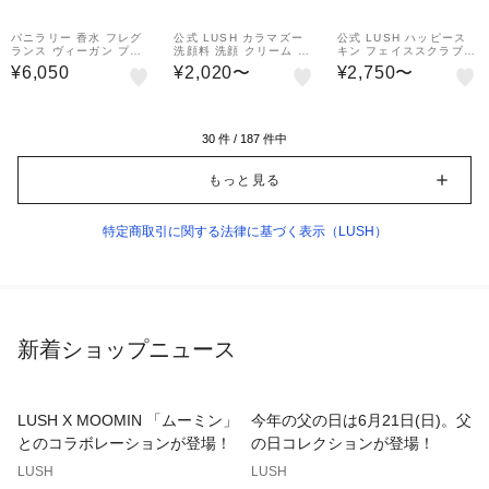
策 清涼感 ヴィーガン 自
ィーガン ギフト プレゼ
いい匂い ハンドメイド
然派 ラッシュ
ント ラッシュ
自然由来 コスメ
バニラリー 香水 フレグ
公式 LUSH カラマズー
公式 LUSH ハッピース
ランス ヴィーガン プレ
洗顔料 洗顔 クリーム パ
キン フェイススクラブ A
ゼント向け バニラ ジャ
イナップル 酵素 皮脂 角
HA酵素 毛穴ケア 角質
¥6,050
¥2,020〜
¥2,750〜
スミン トンカ 甘い香り
質 ケア アーモンドオイ
くすみ ヴィーガン 保湿
いい匂い アロマ コスメ
ル クプアスバター 保湿
スキンケア ギフト プレ
髭 自然派 ヴィーガン プ
ゼント ラッシュ
レゼント ギフト ラッシ
ュ
30
件 /
187
件中
もっと見る
特定商取引に関する法律に基づく表示（LUSH）
新着ショップニュース
LUSH X MOOMIN 「ムーミン」
今年の父の日は6月21日(日)。父
とのコラボレーションが登場！
の日コレクションが登場！
LUSH
LUSH