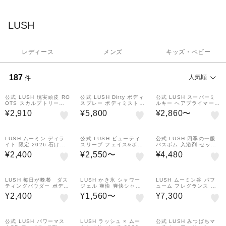
たスキンケア、ヘアケア、バス製品などで全ての人の健やかな肌
や髪のために役立ちたいと考えています。 原材料の新鮮さ、本質
LUSH
的な意味においてオーガニックであることに価値をおいて開発す
る商品は、フレッシュなうちに使用することで原材料の効果を最
大限実感することができると信じています。 そして、「ラッシ
レディース
メンズ
キッズ・ベビー
ュ」の名が示す通り、地球をよりみずみずしく、豊かな状態で次
世代に残すためにあらゆる企業活動を行っています。
187
人気順
件
公式 LUSH 現実頭皮 RO
公式 LUSH Dirty ボディ
公式 LUSH スーパーミ
OTS スカルプトリート
スプレー ボディミスト
ルキー ヘアプライマー
メント 頭皮ケア クレン
フレグランス ミント サ
ヘアミルク 洗い流さない
¥2,910
¥5,800
¥2,860〜
ジング オーガニック 頭
ンダルウッド ラベンダー
トリートメント ミスト
皮 乾燥 臭い かゆみ フケ
ヴィーガン 自然派 ギフ
アウトバストリートメン
ダメージケア ミントの清
ト プレゼント ラッシュ
ト ヘアケア ノンシリコ
涼感 ノンシリコン ギフ
ン 保湿 しっとり 広がり
LUSH ムーミン ディラ
公式 LUSH ビューティ
公式 LUSH 四季の一服
ト プレゼント ハンドメ
抑える ダメージケア ス
イト 限定 2026 石けん
スリープ フェイス&ボデ
バスボム 入浴剤 セット
イド ラッシュ
タイリング 植物由来 ラ
固形 石鹸 自然派 コスメ
ィマスク フェイス ボデ
ギフト 詰め合わせ 12個
ッシュ
¥2,400
¥2,550〜
¥4,480
プレゼ ント ラッシュ 公
ィ 兼用 フェイススクラ
入 ハンドメイド 自然派
式
ブ ボディスクラブ スク
プレゼント 高級 お返し
ラブ マスク パック 保湿
お祝い かわいい おしゃ
角質ケア 透明感 ラベン
れ ハンドメイド ラッシ
LUSH 毎日が晩餐 ダス
LUSH かき氷 シャワー
LUSH ムーミン谷 パフ
ダー マルチマスク プレ
ュ
ティングパウダー ボディ
ジェル 爽快 爽快シャワ
ューム フレグランス 香
ゼント ギフト ラッシュ
パウダー 人気 かわいい
ー メントール 涼しい オ
水 ラベンダー バニラ ベ
¥2,400
¥1,560〜
¥7,300
ヴィーガン コスメ ラッ
ーガニック ヴィーガン
ルガモッ ト 自然派 プレ
シュ 公式
プレゼント ミント ハン
ゼント ラッシュ 公式
ドメイド 自然派 コスメ
ラッシュ 公式
公式 LUSH パワーマス
LUSH ラッシュ × ムー
公式 LUSH みつばちマ