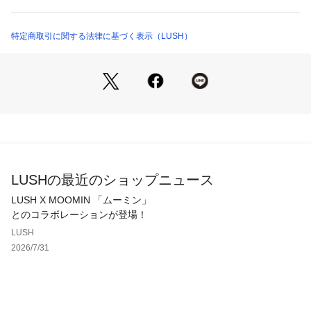
ボサな印象のカールヘアやパーマヘア、シャンプーしてから数
商品番号：
1100500000115 
（モール）
日経ったアフロヘアをきれいにスタイリングします。

8855 （ショップ）
特定商取引に関する法律に基づく表示（LUSH）
■使用方法
ボトルを軽く振り、濡れた髪に適量スプレーします。そして、
髪のもつれをほどきながら、コーティングするようになじませ
てください。

■香り
LUSHの最近のショップニュース
LUSH X MOOMIN 「ムーミン」
とのコラボレーションが登場！
レモングラスに似たメイチャンとレモンの爽やかさに、トンカ
LUSH
やバニラの芳醇な甘さをプラス。

2026/7/31
■注目の原材料