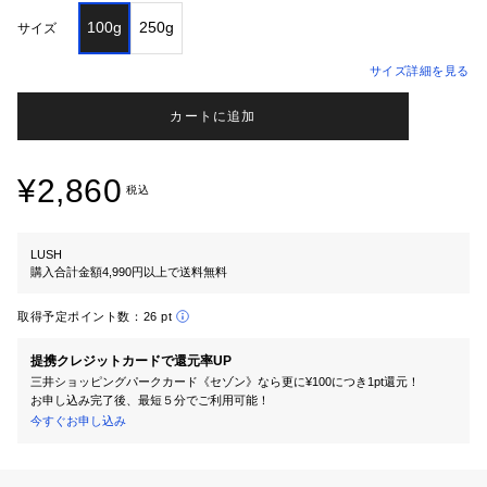
100g
250g
サイズ
サイズ詳細を見る
カートに追加
¥2,860
税込
LUSH
購入合計金額4,990円以上で送料無料
取得予定ポイント数：
26 pt
提携クレジットカードで還元率UP
三井ショッピングパークカード《セゾン》なら更に¥100につき1pt還元！
お申し込み完了後、最短５分でご利用可能！
今すぐお申し込み