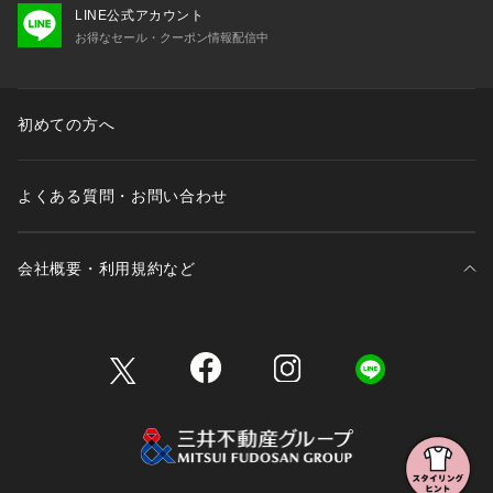
LINE公式アカウント
お得なセール・クーポン情報配信中
水, ステアリン酸グリセリル(SE), 香料, セテアリルアルコー
ル, (C13-15)アルカン, マカデミアナッツ脂肪酸エチル, アーモ
ンドエキス, ココヤシ果実エキス, カラスムギ穀粒エキス, レモ
ン果汁, PG, オリーブ果実油, ベヘントリモニウムクロリド, ア
初めての方へ
オモジ果実油, ジプテリクスオドラタ種子エキス, バニラ果実エ
キス, セトリモニウムクロリド, トコフェロール, リンゴ酸, フ
ェノキシエタノール, ベンジルアルコール
よくある質問・お問い合わせ
会社概要・利用規約など
三井不動産が展開する商業施設一覧
三井不動産が展開する商業施設への出店をご検討の方へ
会社概要