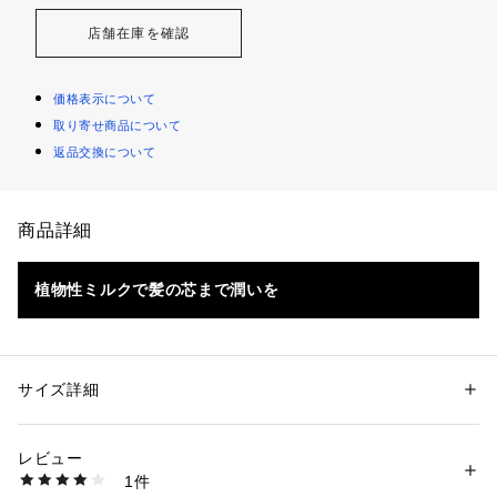
店舗在庫を確認
価格表示について
取り寄せ商品について
返品交換について
商品詳細
植物性ミルクで髪の芯まで潤いを
髪に適度な油分を与える、洗い流さないタイプのヘアミスト
（コンディショニングプライマー）です。贅沢に配合した植物
サイズ詳細
性ミルクが髪を保湿しながら健やかな状態をキープします。

性別：
レディース
メンズ
キッズ・ベビー
『スーパーミルキー ヘアプライマー』はライトな使用感が特
レビュー
カテゴリー：
コスメ・ビューティー
 ＞ 
ヘアケア
 ＞ 
ヘアスタイリング剤
徴で、あらゆる髪質の方におすすめです。特に、乾燥してボサ
1件
生産国：日本