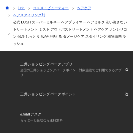
＜マカダミアナッツ脂肪酸エチル＞

lush
コスメ・ビューティー
ヘアケア
髪に潤いを閉じ込めて、ドライヤーやヘアアイロンの熱から髪
ヘアスタイリング剤
を守ります。また、湿気を寄せつけないのも特徴の一つ。髪が
公式 LUSH スーパーミルキー ヘアプライマー ヘアミルク 洗い流さない
広がるのを防ぎ、整えたヘアスタイルをキープします。

トリートメント ミスト アウトバストリートメント ヘアケア ノンシリコ
＜レモン果汁＞

ン 保湿 しっとり 広がり抑える ダメージケア スタイリング 植物由来 ラ
乱れたキューティクルをなめらかに整えて、光をきれいに反射
ッシュ
させるので、髪の輝きがアップします。

＜エキストラバージンオリーブオイル＞

三井ショッピングパークアプリ
適度な油分で髪のパサつきを抑え、切れ毛や枝毛を防ぎます。

全国の三井ショッピングパークポイント対象施設でご利用できるアプ
リ
■注意事項
三井ショッピングパークポイント
※LUSHではフレッシュな商品をフレッシュな状態でお使いい
ただくため、購入個数に制限がある場合がございます。

&mallデスク
ららぽーと受取なら送料無料
■原材料の一覧