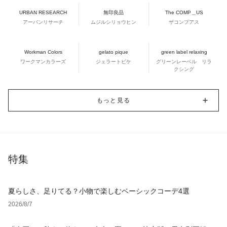
URBAN RESEARCH
無印良品
The COMP＿US
アーバンリサーチ
ムジルシリョウヒン
ザコンプアス
Workman Colors
gelato pique
green label relaxing
ワークマンカラーズ
ジェラートピケ
グリーンレーベル リラ
クシング
もっと見る
特集
夏らしさ、足りてる？小物で楽しむベーシックコーデ4選
2026/8/7