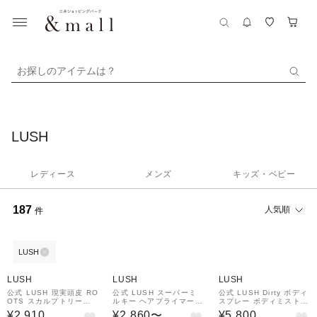
お探しのアイテムは？
LUSH
レディース
メンズ
キッズ・ベビー
187
人気順
件
LUSH
LUSH
LUSH
LUSH
公式 LUSH 現実頭皮 RO
公式 LUSH スーパーミ
公式 LUSH Dirty ボディ
OTS スカルプトリート
ルキー ヘアプライマー
スプレー ボディミスト
メント 頭皮ケア クレン
ヘアミルク 洗い流さない
フレグランス ミント サ
¥2,910
¥2,860〜
¥5,800