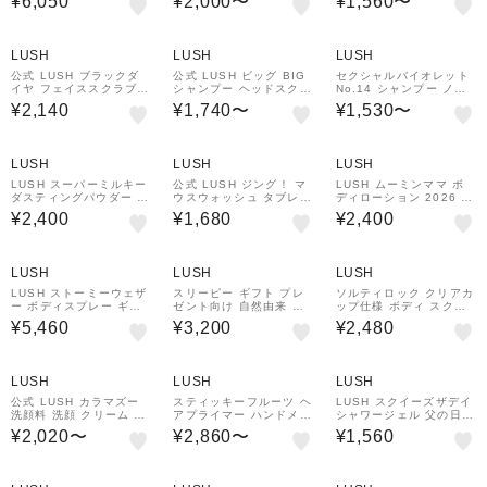
¥6,050
¥2,000〜
¥1,560〜
スミン トンカ 甘い香り
オーガニック ヴィーガン
ーガニック ヴィーガン
いい匂い アロマ コスメ
プレゼント向け リラック
プレゼント ミント ハン
ス いい匂い 保湿 コスメ
ドメイド 自然派 コスメ
ラッシュ 公式
LUSH
LUSH
LUSH
公式 LUSH ブラックダ
公式 LUSH ビッグ BIG
セクシャルバイオレット
イヤ フェイススクラブ
シャンプー ヘッドスクラ
No.14 シャンプー ノン
洗顔スクラブ 毛穴 黒ず
ブ 頭皮ケア 頭皮クレン
シリコン ヴィーガン ボ
¥2,140
¥1,740〜
¥1,530〜
み 炭 泥 角質 自然派 ヴ
ジング スカルプケア ス
リューム ツヤ 乾燥 潤い
ィーガン ギフト プレゼ
クラブ ハリ コシ ボリュ
いい匂い ハンドメイド
ント ラッシュ
ーム シーソルト ノンシ
自然由来 コスメ
リコン ヴィーガン プレ
LUSH
LUSH
LUSH
ゼント ラッシュ
LUSH スーパーミルキー
公式 LUSH ジング！ マ
LUSH ムーミンママ ボ
ダスティングパウダー ボ
ウスウォッシュ タブレッ
ディローション 2026 限
ディパウダー 人気 かわ
ト 携帯用 デンタルケア
定 ボディケア バニラ サ
¥2,400
¥1,680
¥2,400
いい ヴィーガン コスメ
口臭対策 柑橘 清涼感 ヴ
ンダルウ ッド ヴィーガ
ラッシュ 公式
ィーガン 自然派 ギフト
ン コスメ プレゼント ラ
プレゼント ラッシュ
ッシュ 公式
LUSH
LUSH
LUSH
LUSH ストーミーウェザ
スリーピー ギフト プレ
ソルティロック クリアカ
ー ボディスプレー ギフ
ゼント向け 自然由来 コ
ップ仕様 ボディ スクラ
ト 父の日 2026 限定 シ
スメ コフレ セット バス
ブ ヴィーガン プレゼン
¥5,460
¥3,200
¥2,480
ャワージェル フレグラン
アイテム ギフト
ト向け シーソルト レモ
ス ボディケア ヴィーガ
ン ミモザ ジャスミン 角
ン 自然派 コスメ ラッシ
質 マッサージ 手作り コ
ュ 公式
スメ
LUSH
LUSH
LUSH
公式 LUSH カラマズー
スティッキーフルーツ ヘ
LUSH スクイーズザデイ
洗顔料 洗顔 クリーム パ
アプライマー ハンドメイ
シャワージェル 父の日 2
イナップル 酵素 皮脂 角
ド ヴィーガン マカダミ
026 限定 ボディソープ
¥2,020〜
¥2,860〜
¥1,560
質 ケア アーモンドオイ
アナッツ オリーブオイル
シトラス ヴィーガン 自
ル クプアスバター 保湿
デーツエキス 自然派 コ
然派 コスメ ラッシュ 公
髭 自然派 ヴィーガン プ
スメ
式
レゼント ギフト ラッシ