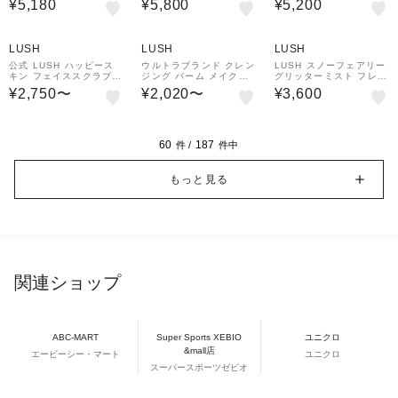
¥5,180
¥5,800
¥5,200
ノンシリコン ヴィーガン
ム ネロリ フランキンセ
ト向け はちみつ ベルガ
フローラル いい匂い 自
ンス 柑橘 ウッディ いい
モット シトラス 柑橘 い
然派 コスメ
匂い コスメ
い匂い アロマ コスメ
LUSH
LUSH
LUSH
公式 LUSH ハッピース
ウルトラブランド クレン
LUSH スノーフェアリー
キン フェイススクラブ A
ジング バーム メイク落
グリッターミスト フレグ
HA酵素 毛穴ケア 角質
とし クリーム スキンケ
ランス パフューム ボデ
¥2,750〜
¥2,020〜
¥3,600
くすみ ヴィーガン 保湿
ア プレゼント向け 毛穴
ィスプレー ボディケア
スキンケア ギフト プレ
ハンドメイド 自然派 コ
アロマ 香水 コスメ ラッ
ゼント ラッシュ
スメ
シュ 公式
60
187
件 /
件中
もっと見る
関連ショップ
ABC-MART
Super Sports XEBIO
ユニクロ
&mall店
エービーシー・マート
ユニクロ
スーパースポーツゼビオ