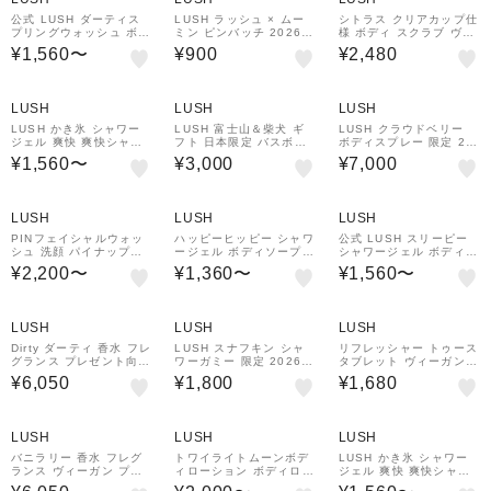
ドメイド ラッシュ
公式 LUSH ダーティス
LUSH ラッシュ × ムー
シトラス クリアカップ仕
プリングウォッシュ ボデ
ミン ピンバッチ 2026
様 ボディ スクラブ ヴィ
ィソープ シャワージェル
限定 ヴィーガン コスメ
ーガン プレゼント向け
¥1,560〜
¥900
¥2,480
ミント 清涼感 夏 ヴィー
プレゼン ト ラッシュ 公
オレンジ ソルト 柑橘 角
ガン 自然派 ハンドメイ
式
質 リフレッシュ マッサ
ド ギフト プレゼント Dir
ージ ハンドメイド コス
ty ラッシュ
メ
LUSH
LUSH
LUSH
LUSH かき氷 シャワー
LUSH 富士山＆柴犬 ギ
LUSH クラウドベリー
ジェル 爽快 爽快シャワ
フト 日本限定 バスボム
ボディスプレー 限定 20
ー メントール 涼しい オ
入浴剤 バニラ ハンドメ
26 ムーミン コスメ プレ
¥1,560〜
¥3,000
¥7,000
ーガニック ヴィーガン
イド ヴィーガン 自然派
ゼント ラッシュ 公式
プレゼント ミント ハン
コスメ ラッシュ 公式
ドメイド 自然派 コスメ
ラッシュ 公式
LUSH
LUSH
LUSH
PINフェイシャルウォッ
ハッピーヒッピー シャワ
公式 LUSH スリーピー
シュ 洗顔 パイナップル
ージェル ボディソープ
シャワージェル ボディソ
ライム スイートオレンジ
合成保存料不使用 ヴィー
ープ 液体石鹸 ラベンダ
¥2,200〜
¥1,360〜
¥1,560〜
ハンドメイド ヴィーガン
ガン プレゼント向け シ
ー 保湿 リラックス いい
自然由来 コスメ
トラス 柑橘 爽快感 自然
香り 残る 自然派 ヴィー
派 コスメ
ガン プレゼント ギフト
ラッシュ
LUSH
LUSH
LUSH
Dirty ダーティ 香水 フレ
LUSH スナフキン シャ
リフレッシャー トゥース
グランス プレゼント向け
ワーガミー 限定 2026
タブレット ヴィーガン
タラゴン タイム ラベン
ソープ 石鹸 ムーミン 人
歯磨き オーラルケア マ
¥6,050
¥1,800
¥1,680
ダー ウッディ フローラ
気 ヴィー ガン コスメ プ
ウス デンタル 口臭 シト
ル アロマ コスメ
レゼント ラッシュ 公式
ラス キシリトール おい
しい 携帯 コスメ
LUSH
LUSH
LUSH
バニラリー 香水 フレグ
トワイライトムーンボデ
LUSH かき氷 シャワー
ランス ヴィーガン プレ
ィローション ボディロー
ジェル 爽快 爽快シャワ
ゼント向け バニラ ジャ
ション ボディクリーム
ー メントール 涼しい オ