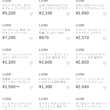
LUSH
LUSH
LUSH
ュ
ダッド ガーデン ボディ
公式 LUSH 火山マスク
公式 LUSH クレームド
スプレー フレグランス
フットマスク スクラブ
マント マウスウォッシュ
香水 ヴィーガン プレゼ
かかとケア 角質ケア フ
タブレット型 デンタルケ
¥5,200
¥2,100
¥1,680
ント シトラス 檸檬 ライ
ットケア マッサージ む
ア 携帯用 ミント 口臭対
ム 柑橘系 ラベンダー い
くみ 足 臭い対策 自然派
策 清涼感 ヴィーガン 自
い匂い コスメ
コスメ ギフト プレゼン
然派 ラッシュ
ト ラッシュ
LUSH
LUSH
LUSH
ローズジャム 香水 フレ
アウトバックメイト 固形
ラブリー プレゼント バ
グランス ヴィーガン プ
石鹸 プレゼント向け プ
スアイテム スクラブ 入
レゼント向け ローズ ゼ
チギフト ペパーミント
浴剤 ギフト
¥7,290
¥970
¥2,570
ラニウム レモン バラ フ
ユーカリ レモングラス
ローラル アロマ コスメ
爽快感 清涼感 ヴィーガ
ン コスメ
LUSH
LUSH
LUSH
ウーッシュ! シャワージ
バスアート ギフト ラッ
エブリークラウド ギフト
ェリー ボディソープ 石
シュ 公式 誕生日 プレゼ
ラッシュ 公式 誕生日 プ
鹸 合成保存料不使用 プ
ント バスアイテム ヴィ
レゼント バスアイテム
¥1,300
¥2,600
¥2,600
レゼント向け レモン グ
ーガン ボディケア 入浴
ヴィーガン ボディケア
レープフルーツ ハチミツ
剤 ギフト お返し コスメ
入浴剤 泡風呂 バブル ギ
ツヤ 自然派 コスメ
スキンケア プチギフト
フト お返し コスメ スキ
ンケア プチギフト 子供
LUSH
LUSH
LUSH
遊ぶ
収穫祭 シャワージェル
LUSH ムーミントロール
リピート フット ローシ
ヴィーガン プレゼント向
バスボム 入浴剤 限定 ベ
ョン バーム クリーム ヴ
け 柑橘 シトラス オリー
ルガモット サンダルウッ
ィーガン 足裏 かかと つ
¥1,560〜
¥1,300
¥2,040
ブオイル 保湿 いい匂い
ド ヴィーガン 自然派 コ
ま先 爪 乾燥 保湿 オレン
ハンドメイド 自然派 コ
スメ プレゼント ラッシ
ジ いい匂い ハンドメイ
スメ
ュ 公式
ド 自然派 コスメ
LUSH
LUSH
LUSH
ハッピーハッピージョイ
ゼスティ ボディスプレー
みつばちマーチ ボディス
ジョイ ヘア コンディシ
フレグランス 香水 ヴィ
プレー フレグランス 香
ョナー トリートメント
ーガン プレゼント ライ
水 ヴィーガン プレゼン