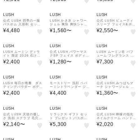
ジング オーガニック 頭
トリートメント ミスト
ンダルウッド ラベンダー
皮 乾燥 臭い かゆみ フケ
アウトバストリートメン
ヴィーガン 自然派 ギフ
ダメージケア ミントの清
ト ヘアケア ノンシリコ
ト プレゼント ラッシュ
涼感 ノンシリコン ギフ
ン 保湿 しっとり 広がり
LUSH
LUSH
LUSH
ト プレゼント ハンドメ
抑える ダメージケア ス
イド ラッシュ
タイリング 植物由来 ラ
公式 LUSH 四季の一服
LUSH かき氷 シャワー
公式 LUSH ビューティ
ッシュ
バスボム 入浴剤 セット
ジェル 爽快 爽快シャワ
スリープ フェイス&ボデ
ギフト 詰め合わせ 12個
ー メントール 涼しい オ
ィマスク フェイス ボデ
¥4,480
¥1,560〜
¥2,550〜
入 ハンドメイド 自然派
ーガニック ヴィーガン
ィ 兼用 フェイススクラ
プレゼント 高級 お返し
プレゼント ミント ハン
ブ ボディスクラブ スク
お祝い かわいい おしゃ
ドメイド 自然派 コスメ
ラブ マスク パック 保湿
れ ハンドメイド ラッシ
ラッシュ 公式
角質ケア 透明感 ラベン
LUSH
LUSH
LUSH
ュ
ダー マルチマスク プレ
ゼント ギフト ラッシュ
LUSH ムーミン ディラ
公式 LUSH パワーマス
LUSH ムーミン谷 パフ
イト 限定 2026 石けん
クSP フェイス ボディ
ューム フレグランス 香
固形 石鹸 自然派 コスメ
兼用 スクラブ マスク 毛
水 ラベンダー バニラ ベ
¥2,400
¥1,280〜
¥7,300
プレゼ ント ラッシュ 公
穴ケア 角質除去 ハチミ
ルガモッ ト 自然派 プレ
式
ツ ミント 清涼感 オーガ
ゼント ラッシュ 公式
ニック 合成保存料不使用
自然派 プレゼント ギフ
LUSH
LUSH
LUSH
ト ラッシュ
LUSH 毎日が晩餐 ダス
モーストリー 洗顔 ペパ
公式 LUSH みつばちマ
ティングパウダー ボディ
ーミントラベンダー ジェ
ーチ シャワージェル ボ
パウダー 人気 かわいい
ンダーレス ハンドメイド
ディソープ 液体石鹸 は
¥2,400
¥4,400
¥1,360〜
ヴィーガン コスメ ラッ
ヴィーガン 自然由来 コ
ちみつ 保湿 しっとり い
シュ 公式
スメ
い匂い オレンジ ベルガ
モット 手作り プレゼン
ト ギフト 自然派 ラッシ
LUSH
LUSH
LUSH
ュ
公式 LUSH 天使の優し
リラックス ギフト セッ
公式 LUSH 檸檬の指先
さ 洗顔 スクラブ 毛穴ケ
ト プレゼント バスボム
ネイルクリーム ハンドク
ア クレイ 角質 乾燥肌 フ
バブルバー 入浴剤
リーム ネイル ケア クリ
¥2,140〜
¥5,300
¥2,020
ェイススクラブ ラベンダ
ーム 乾燥 保湿 オーガニ
ー ローズ アーモンド し
ック シトラス 香り かか
っとり 保湿 ヴィーガン
と ひじ ひざ プレゼント
プレゼント ギフト ハン
ギフト ラッシュ
LUSH
LUSH
LUSH