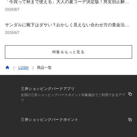
「今買って秋まで使える」大人の夏コーデ決定版！男女別正解ス
タイルとNGな着こなし
2026/8/7
サンダルに靴下はダサい？おかしく見えない合わせ方の黄金法則
と男女別おすすめコーデ
2026/8/7
特集をもっと見る
LUSH
商品一覧
三井ショッピングパークアプリ
全国の三井ショッピングパークポイント対象施設でご利用できるアプ
リ
三井ショッピングパークポイント