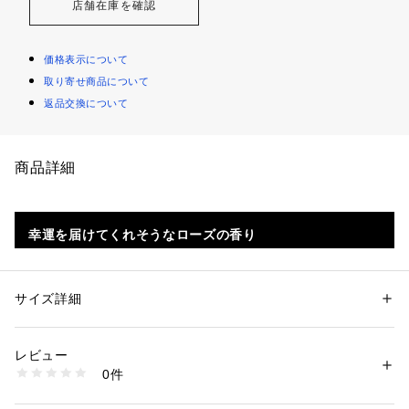
店舗在庫を確認
価格表示について
取り寄せ商品について
返品交換について
商品詳細
幸運を届けてくれそうなローズの香り
ラッシュのオリジナルフレグランス「ローズジャム」の香りを
楽しめるキャンドルです。ローズジャム風のスイートな香りに
サイズ詳細
包まれて、あなたのパーソナルスペースも気分も明るく照らし
ましょう。

レビュー
性別：
レディース
メンズ
キッズ・ベビー
ローズ、ゼラニウム、レモンから得た香り高いエッセンシャル
カテゴリー：
コスメ・ビューティー
 ＞ 
香水
 ＞ 
香水・フレグランス
0件
オイルの三重奏が空間を満たします。

生産国：日本