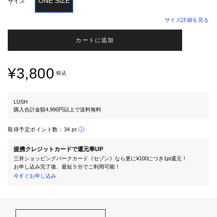
ONE SIZE
サイズ
サイズ詳細を見る
カートに追加
¥3,800
税込
LUSH
購入合計金額4,990円以上で送料無料
取得予定ポイント数：
34 pt
提携クレジットカードで還元率UP
三井ショッピングパークカード《セゾン》なら更に¥100につき1pt還元！
お申し込み完了後、最短５分でご利用可能！
今すぐお申し込み