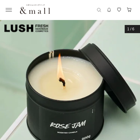
1
/
6