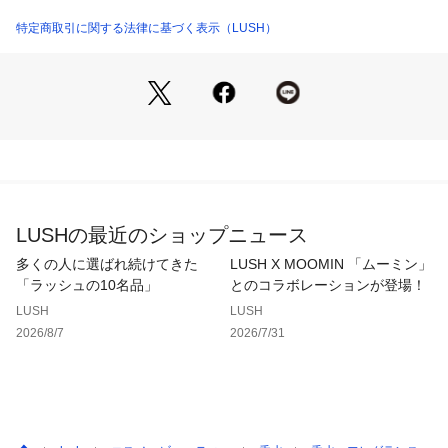
商品番号：
1100500000470 
（モール）
コンパクトなサイズなので、デスクやワークスペースでも使用
92634 （ショップ）
特定商取引に関する法律に基づく表示（LUSH）
できます。ふたがついているのは、消灯している時に香りを閉
じ込めておくため！

■香り
甘く華やかな香りは、ローズの花びらの上に寝転んでいるかと
錯覚してしまうほど。

LUSHの最近のショップニュース
多くの人に選ばれ続けてきた
LUSH X MOOMIN 「ムーミン」
「ラッシュの10名品」
とのコラボレーションが登場！
■ラッシュのキャンドルは何からできているの？
LUSH
LUSH
ココナツオイルやカスターオイルをベースにしています。ま
2026/8/7
2026/7/31
た、遺伝子組み換え植物を使用していないのも特徴です。ヴィ
ーガンの人にも楽しんでいただけます。

ラッシュのキャンドルを使用していると、表面が白くまだらに
結晶化することがあるかもしれません。これは植物性のワック