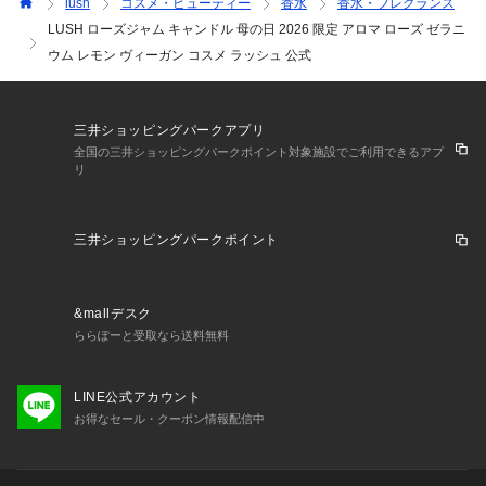
lush
コスメ・ビューティー
香水
香水・フレグランス
スを使っていると起こる現象です。燃焼や香りの立ち方に影響
LUSH ローズジャム キャンドル 母の日 2026 限定 アロマ ローズ ゼラニ
はなく、キャンドルが自然由来の原材料で作られていることを
ウム レモン ヴィーガン コスメ ラッシュ 公式
意味しています。

また、使用済みの容器はリユースが可能です。残ったロウは、
冷凍庫で冷やすと簡単に取り除けます。

三井ショッピングパークアプリ
全国の三井ショッピングパークポイント対象施設でご利用できるアプ
リ
■内容量
三井ショッピングパークポイント
261g

&mallデスク
■使用方法
ららぽーと受取なら送料無料
家具の表面を保護するために、不燃性または難燃性のコースタ
ーやプレートの上にキャンドルを置くのがおすすめです。芯が
LINE公式アカウント
倒れていると点火しない場合があるので、きちんと立ててから
お得なセール・クーポン情報配信中
火を灯してください。

異常燃焼を防ぐためにも使用前に芯糸を0.5cmほどカットする