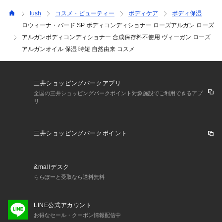
ます。

lush
コスメ・ビューティー
ボディケア
ボディ保湿
ロウィーナ・バード SP ボディコンディショナー ローズアルガン ローズ
■注意事項
アルガンボディコンディショナー 合成保存料不使用 ヴィーガン ローズ
アルガンオイル 保湿 時短 自然由来 コスメ
※LUSHではフレッシュな商品をフレッシュな状態でお使いい
ただくため、購入個数に制限がある場合がございます。

三井ショッピングパークアプリ
全国の三井ショッピングパークポイント対象施設でご利用できるアプ
リ
■原材料の一覧
三井ショッピングパークポイント
水, グリセリン, アーモンド油, ブラジルナッツ油, シア脂, ステ
アリン酸, アルガニアスピノサ核油, テオブロマグランジフロル
ム種子脂, TEA, カカオ脂, クコ果汁, ダマスクバラ花エキス, ダ
&mallデスク
マスクバラ花油, ニオイテンジクアオイ油, レモン果皮油, セテ
ららぽーと受取なら送料無料
アリルアルコール, イタリアイトスギ葉/茎エキス, バニラ果実
エキス, 香料
LINE公式アカウント
お得なセール・クーポン情報配信中