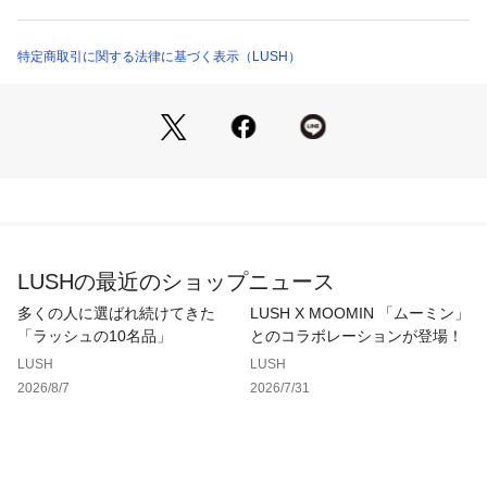
シャワーや入浴後の濡れたお肌に優しくマッサージしながらな
商品番号：
1100500000147 
（モール）
じませ、ヘアコンディショナーと同じようにすすぎ流してくだ
7035 （ショップ）
さい。

特定商取引に関する法律に基づく表示（LUSH）
■使用方法
全身の汚れを落としてから、濡れているお肌に適量をマッサー
ジをするようになじませた後に、軽く流してください。

髪をコンディショナーで整えるようにボディケアをすることが
できます。シャワーの後は、ゴシゴシ拭かずに、お肌を軽く押
さえるようにタオルで水分を拭うのが美肌作りのポイントで
LUSHの最近のショップニュース
す。

多くの人に選ばれ続けてきた
LUSH X MOOMIN 「ムーミン」
「ラッシュの10名品」
とのコラボレーションが登場！
■香り
LUSH
LUSH
2026/8/7
2026/7/31
ラッシュの様々なアイテムで登場する「ローズジャム」シリー
ズの香りを堪能できるアイテムの一つです。ローズの花びらの
上に寝転んでいるような気分になれる、甘く華やかな香りがし