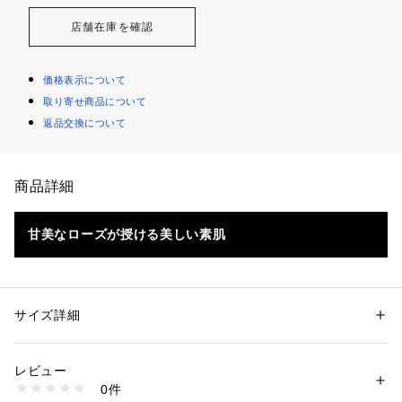
店舗在庫を確認
価格表示について
取り寄せ商品について
返品交換について
商品詳細
甘美なローズが授ける美しい素肌
美しい香りを放つ夜明け前に摘みとった花びらから抽出した香
り高いダマスクローズオイルとエキス。そして、角質層まで浸
サイズ詳細
透して

潤いを与えるアルガンオイルを贅沢に配合した、しなやかで輝
性別：
レディース
メンズ
キッズ・ベビー
きのあるお肌へと導くボディのためのコンディショナーです。

レビュー
カテゴリー：
コスメ・ビューティー
 ＞ 
ボディケア
 ＞ 
ボディ保湿
0件
生産国：日本