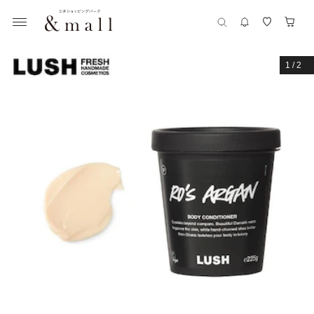
1
/
2