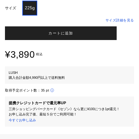
225g
サイズ
サイズ詳細を見る
カートに追加
¥3,890
税込
LUSH
購入合計金額4,990円以上で送料無料
取得予定ポイント数：
35 pt
提携クレジットカードで還元率UP
三井ショッピングパークカード《セゾン》なら更に¥100につき1pt還元！
お申し込み完了後、最短５分でご利用可能！
今すぐお申し込み