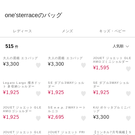
これらのものは、時代の流れや生活様式の変化とともに、かたち
を変えながら受け継がれていくものです。
one'sterraceのバッグ
それぞれの季節の行事や暮らしに、新しいアイデアや工夫をプラ
スしていけば、一年の暮らしがさらに楽しく豊かなものになりま
す。
レディース
メンズ
キッズ・ベビー
one’sterraceは、日々の暮らしを楽しく豊かにする、新しい暮らし
のアイデアを、季節ごとに発信していきます。
515
人気順
件
50%OFF
大人の図鑑 エコバッグ
大人の図鑑 エコバッグ
JOUET ジョエット GLE
AMロゴミニショルダー
¥3,300
¥3,300
¥1,595
50%OFF
50%OFF
50%OFF
Legato Largo 撥水ドッ
SE ダブル3WAYショル
SE ダブル3WAYショル
ト 多収納ショルダー
ダー
ダー
¥1,925
¥1,925
¥1,925
50%OFF
30%OFF
JOUET ジョエット GLE
SE e.e.p. 2WAYトート
KiU ポケッタブルミニバ
AMロゴショルダー
ルニコ
ッグ
¥1,925
¥2,695
¥3,300
50%OFF
50%OFF
50%OFF
JOUET ジョエット GLE
JOUET ジョエット FRI
【リンネル7月号掲載】S