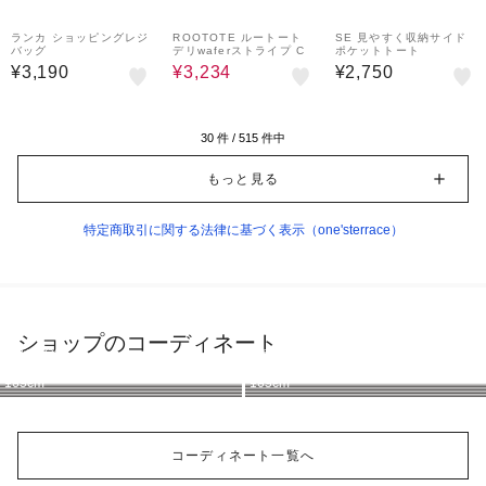
30%OFF
ランカ ショッピングレジ
ROOTOTE ルートート
SE 見やすく収納サイド
バッグ
デリwaferストライプ C
ポケットトート
¥3,190
¥3,234
¥2,750
30
件 /
515
件中
もっと見る
特定商取引に関する法律に基づく表示（one'sterrace）
ショップのコーディネート
one'sterrace
one'sterrace
one'sterrace
one'sterrace
one'sterrace
one'sterrace
one'sterrace
one'sterrace
161cm
161cm
165cm
160cm
165cm
165cm
165cm
165cm
コーディネート一覧へ