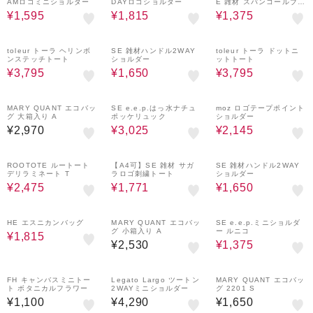
AMロゴミニショルダー
DAYロゴショルダー
E 雑材 スパンコールブレ
ードトート
¥1,595
¥1,815
¥1,375
50%OFF
50%OFF
50%OFF
toleur トーラ ヘリンボ
SE 雑材ハンドル2WAY
toleur トーラ ドットニ
ンステッチトート
ショルダー
ットトート
¥3,795
¥1,650
¥3,795
50%OFF
50%OFF
MARY QUANT エコバッ
SE e.e.p.はっ水ナチュ
moz ロゴテープポイント
グ 大箱入り A
ポッケリュック
ショルダー
¥2,970
¥3,025
¥2,145
50%OFF
30%OFF
50%OFF
ROOTOTE ルートート
【A4可】SE 雑材 サガ
SE 雑材ハンドル2WAY
デリラミネート T
ラロゴ刺繍トート
ショルダー
¥2,475
¥1,771
¥1,650
50%OFF
50%OFF
HE エスニカンバッグ
MARY QUANT エコバッ
SE e.e.p.ミニショルダ
グ 小箱入り A
ー ルニコ
¥1,815
¥2,530
¥1,375
FH キャンバスミニトー
Legato Largo ツートン
MARY QUANT エコバッ
ト ボタニカルフラワー
2WAYミニショルダー
グ 2201 S
¥1,100
¥4,290
¥1,650