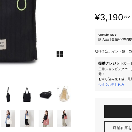
¥3,190
税込
one'sterrace
購入合計金額4,990
取得予定ポイント数：
2
提携クレジットカー
三井ショッピングパーク
元！
お申し込み完了後、最
今すぐお申し込み
店舗在庫