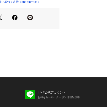
はお気に入り登録がおすすめ！
づく表示（one'sterrace）
『ハートマーク』をクリックして簡単
状況など新着情報をメルマガにてお知
気に入りアイテムの一覧もチェックで
＊＊＊＊＊＊＊＊＊＊＊＊＊＊＊＊＊
り、実際よりも色味が違って見える場
た、パソコン・スマートフォンなどの
製品と画像のカラーが異なる場合もご
LINE公式アカウント
お得なセール・クーポン情報配信中