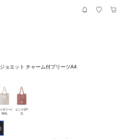
T ジョエット チャーム付プリーツA4
イボリー(

ピンク(97

)