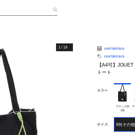
1
/
18
one'sterrace
one'sterrace
【A4可】JOUE
トート
カラー
ブラック(9

ア
99(その他
サイズ