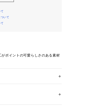
いて
について
いて
工がポイントの可愛らしさのある素材
に持てるシリーズです。
ループ仕様のチャーム付き。
様
 ＞ 
トートバッグ
プンポケット付
ズで推し活バッグとしても使用可能
31768 
（モール）
ップ）
＊＊＊＊＊＊＊＊＊＊＊＊＊＊＊＊＊