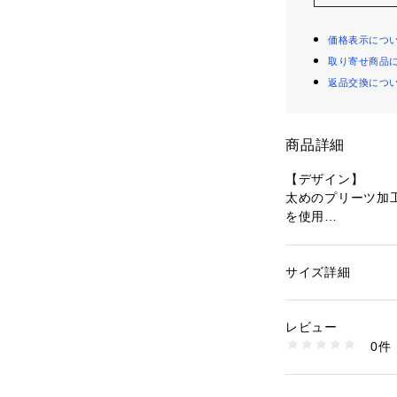
価格表示につ
取り寄せ商品
返品交換につ
商品詳細
【デザイン】
太めのプリーツ加
を使用
素材は軽量でラフ
取り外しのできる
サイズ詳細
性別：
レディース
天口マグホック仕
カテゴリー：
バッグ
素材：ポリエステル
本体中背側にオー
生産国：中国製
レビュー
うちわも入るサイ
商品番号：
16040000
0件
410-15775 （ショ
＊＊＊＊＊＊＊＊
＊＊＊