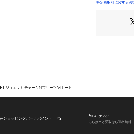
気になるアイテム
特定商取引に関する法律に基
商品ページにある
に追加できます。
値下げ情報や在庫
らせ！
マイページからお
きます！
＊＊＊＊＊＊＊＊
＊＊＊
※照明の関係によ
UET ジョエット チャーム付プリーツA4トート
合があります。ま
環境により、若干
ざいます。
&mallデスク
井ショッピングパークポイント
ららぽーと受取なら送料無料