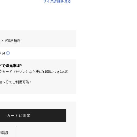
サイズ詳細を見る
円以上で送料無料
9 pt
ドで還元率UP
カード《セゾン》なら更に¥100につき1pt還
短５分でご利用可能！
カートに追加
を確認