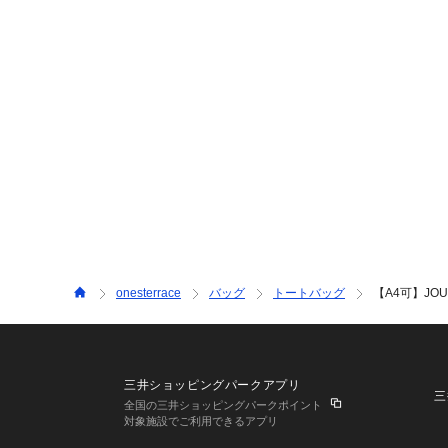
onesterrace
バッグ
トートバッグ
【A4可】JO
三井ショッピングパークアプリ
三
全国の三井ショッピングパークポイント
対象施設でご利用できるアプリ