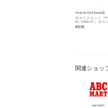
Victoria Golf &mall店
ポカリスエット（P
RI SWEAT）ポ
ット ボトルカバー
¥836
関連ショッ
ABC-MART