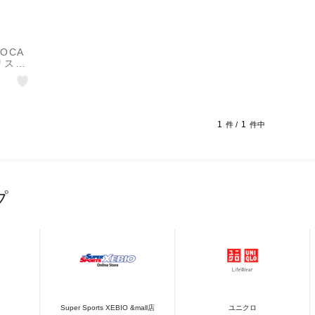
OCA
カリスエ
1
1
件 /
件中
プ
Super Sports XEBIO &mall店
ユニクロ