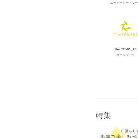
エービーシー・マー
The COMP＿US
ザコンプアス
特集