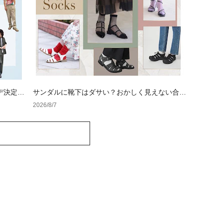
デ決定
サンダルに靴下はダサい？おかしく見えない合わ
せ方の黄金法則と男女別おすすめコーデ
2026/8/7