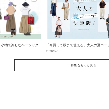
？小物で楽しむベーシックコ
「今買って秋まで使える」大人の夏コー
版！男女別正解スタイルとNGな着こなし
2026/8/7
特集をもっと見る