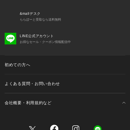
で、デザインのあるトップスとも合わせられます◎サイズ展開
がSサイズからあるのも低身長には嬉しいポイント♪Sサイズで
スニーカーと合わせても安心の着丈です！
&mallデスク
ららぽーと受取なら送料無料
155cmスタッフ（Mサイズ着用）：リブデザインで細見えしま
す！！伸縮性があり、裾にスリットが入っていることで動きや
LINE公式アカウント
すく、お出掛けコーデにもぴったり◎
お得なセール・クーポン情報配信中
163cmスタッフ（Lサイズ着用）：Lサイズで、くるぶしにか
かるくらいの丈感です。スニーカー合わせでカジュアルにも着
られるし、きれいめにも使える万能アイテムです！
初めての方へ
【カラー表記について】
システム上の都合により、一部カラー名がサイト表記と異なる
よくある質問・お問い合わせ
場合がございます。
【入荷時期について】
会社概要・利用規約など
入荷日ごとに販売数量が決まっているため、オンラインでは完
売後に次期納期の数量にて予約販売を行っております。
店舗入荷時期と予約商品のお届け時期が異なる場合がございま
三井不動産が展開する商業施設一覧
すので、予めご了承ください。