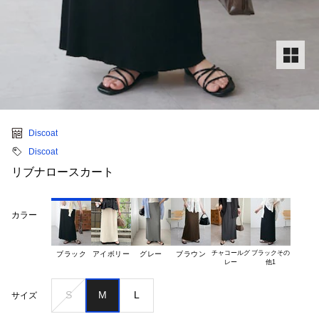
Discoat
Discoat
リブナロースカート
カラー
チャコールグ

ブラックその

ブラック
アイボリー
グレー
ブラウン
S
M
L
サイズ