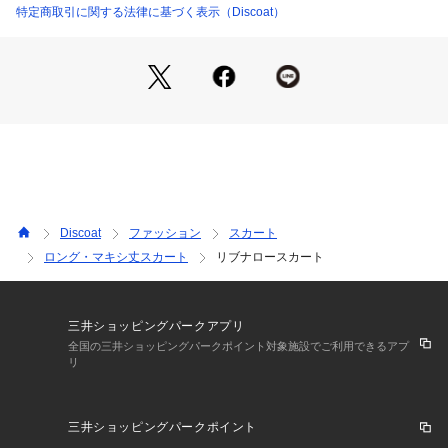
完成◎
特定商取引に関する法律に基づく表示（Discoat）
・スウェットやTシャツと合わせたカジュアルスタイル
・シャツやジャケットと合わせたキレイめコーデ
・フェミニンなブラウスと合わせて可愛らしく♪
●おすすめのスタイリングアイテム
?シアーアソートフードシャツ
?シアーフリルノースリブラウス
?アソートニュースペーパーグラフィックTシャツ
＊＊＊＊＊＊＊＊＊＊＊＊＊＊＊＊＊＊＊＊＊＊＊
Discoat
ファッション
スカート
洗濯方法：洗濯機洗い（弱）
ロング・マキシ丈スカート
リブナロースカート
裏地：なし
透け感：なし
伸縮性：あり
光沢感：なし
三井ショッピングパークアプリ
生地の厚さ：普通
全国の三井ショッピングパークポイント対象施設でご利用できるアプ
リ
＊＊＊＊＊＊＊＊＊＊＊＊＊＊＊＊＊＊＊＊＊＊＊
●STAFF着用コメント
三井ショッピングパークポイント
150cmスタッフ（Sサイズ着用）：シンプルなデザインなの