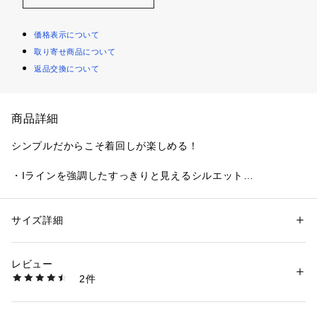
価格表示について
取り寄せ商品について
返品交換について
商品詳細
シンプルだからこそ着回しが楽しめる！
・Iラインを強調したすっきりと見えるシルエット
・凹凸感のあるリブ生地は体にフィットしすぎず着用いただけ
ます◎
・伸縮性があり、ウエストゴムのデザインはリラクシーな着心
サイズ詳細
性別：
レディース
地♪
カテゴリー：
ファッション
 ＞ 
スカート
 ＞ 
ロング・マキシ丈スカート
素材：綿 79%　ポリエステル 21%
・裾スリットで動きやすさアップ！
生産国：中国
レビュー
・S～Lの3サイズ展開
商品番号：
5850100003263 
（モール）
2件
DCZ1051101A0005 （ショップ）
●スタイル
・ゆったりしたトップスと合わせて、メリハリのあるコーデの