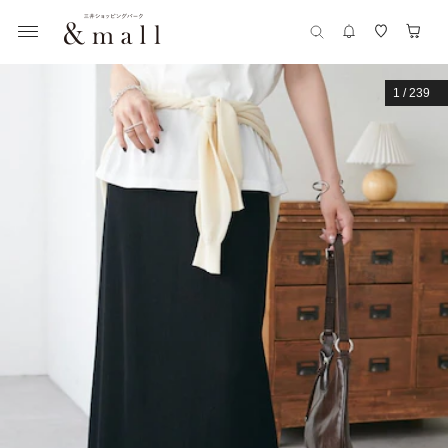
1
/
239