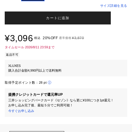
サイズ詳細を見る
カートに追加
¥3,096
20%OFF
¥3,870
税込
通常価格
タイムセール 2026/8/11 23:59まで
返品不可
XLUXES
購入合計金額4,990円以上で送料無料
取得予定ポイント数：
28 pt
提携クレジットカードで還元率UP
三井ショッピングパークカード《セゾン》なら更に¥100につき1pt還元！
お申し込み完了後、最短５分でご利用可能！
今すぐお申し込み