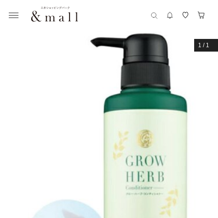
1
/
1