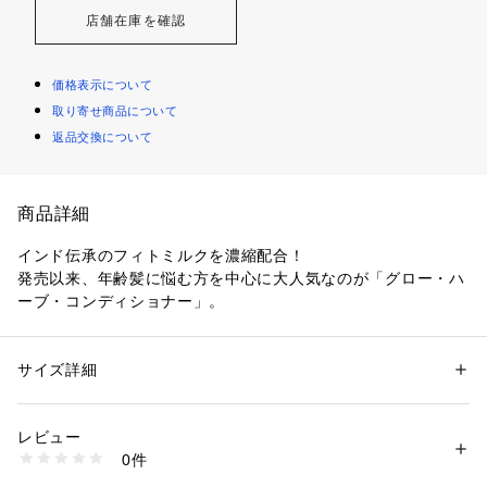
店舗在庫を確認
価格表示について
取り寄せ商品について
返品交換について
商品詳細
インド伝承のフィトミルクを濃縮配合！
発売以来、年齢髪に悩む方を中心に大人気なのが「グロー・ハ
ーブ・コンディショナー」。
その秘密は、4種の植物成分を独自比率で濃縮ブレンドした
「フィトミルク」。
インド伝承の美髪奥義を忠実に再現したフィトミルクが、傷ん
サイズ詳細
性別：
レディース
メンズ
だキューティクルを補修しながら、有用成分が浸透。
カテゴリー：
コスメ・ビューティー
 ＞ 
ヘアケア
 ＞ 
シャンプー
素材：水、グリセリン、ソルビトール、ミリスチルアルコール、水添ナタ
艶やかなふんわりヘアに仕上げます！
ネ油アルコール、加水分解コラーゲン、水溶性コラーゲン、マカデミア種
レビュー
オーガニックハーブ処方
子油、ラベンダー油、ベルガモット果実油、ニオイテンジクアオイ油、イ
0件
使用方法：
ランイラン花油、アルガニアスピノサ核油、アロエベラ葉水、乳酸桿菌／
乳発酵液、加水分解水添デンプン、コロハ種子エキス、カニナバラ果実エ
洗髪後、コンディショナーを手のひらにのばし、毛先を中心に