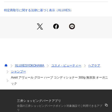
キス、豆乳発酵液、アカシアコンシナ果実エキス、ステアラミドプロピル
やさしくおさえ込むように馴染ませていきます。
ジメチルアミン、シクロヘキサン－１，４－ジカルボン酸ビスエトキシジ
特にパサつきが気になる部分は毛束を両手で挟み、上から下へ
特定商取引に関する法律に基づく表示（XLUXES）
グリコール、ベヘニルＰＧトリモニウムクロリド、ヘキサ（ヒドロキシス
テアリン酸／ステアリン酸／ロジン酸）ジペンタエリスリチル、ステアリ
すべらせていきましょう。
ン酸グリセリル、パルミチン酸エチルヘキシル、乳酸、マレイン酸変性エ
すすぎはぬるめのお湯で丁寧に洗い流します。
ステルガム、ミリスチン酸オクチルドデシル、ＢＧ、ＰＥＧ－６５Ｍ、塩
髪の表面だけでなく根元からしっかりすすぎましょう。
化Ｎａ、ベヘニルアルコール、エタノール、フェノキシエタノール
生産国：日本
こんな方におすすめです：
商品番号：
5110000000206 
（モール）
- 切れ毛、枝毛が気になる方
29004 （ショップ）
- 髪に弾力が足りない方
- パーマ、カラーリングによる髪の傷みが気になる方
シャンプー 300ml/約45日分
シャンプー 詰替用 280ml
コンディショナー 300g/約45日分
XLUXESYOKOHAMA
コスメ・ビューティー
ヘアケア
コンディショナー 詰替用 280g
シャンプー
Aveil アヴェール グロー ハーブ コンディショナー 300g 無添加 オーガニ
ック
三井ショッピングパークアプリ
全国の三井ショッピングパークポイント対象施設でご利用できるアプ
リ