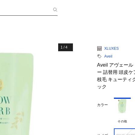
1
/
4
XLUXES
Aveil
Aveil アヴェ
ー 詰替用 頭皮ケ
枝毛 キューティク
ック
カラー
その他