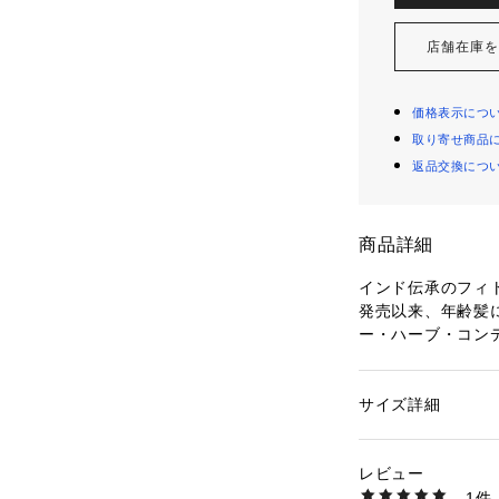
店舗在庫
価格表示につ
取り寄せ商品
返品交換につ
商品詳細
インド伝承のフィ
発売以来、年齢髪
ー・ハーブ・コン
その秘密は、4種
した「フィトミル
インド伝承の美髪
サイズ詳細
性別：
レディース
が、傷んだキュー
カテゴリー：
コスメ
素材：水、グリセリ
浸透。
水添ナタネ油アルコ
レビュー
艶やかなふんわり
ン、マカデミア種子
1件
オーガニックハー
オイテンジクアオイ