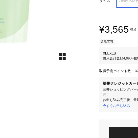
ONE SIZ
サイズ
¥3,565
税込
返品不可
XLUXES
購入合計金額4,990
取得予定ポイント数：
3
提携クレジットカー
三井ショッピングパーク
元！
お申し込み完了後、最
今すぐお申し込み