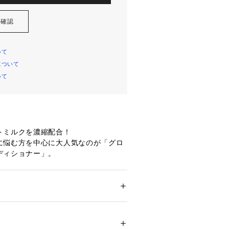
を確認
いて
について
いて
トミルクを濃縮配合！
に悩む方を中心に大人気なのが「グロ
ディショナー」。
の植物成分を独自比率で濃縮ブレンド
ク」。
奥義を忠実に再現したフィトミルク
メンズ
ティクルを補修しながら、有用成分が
・ビューティー
 ＞ 
ヘアケア
 ＞ 
シャンプー
ン、ソルビトール、ミリスチルアルコール、
ール、加水分解コラーゲン、水溶性コラーゲ
ヘアに仕上げます！
油、ラベンダー油、ベルガモット果実油、ニ
ブ処方
油、イランイラン花油、アルガニアスピノサ